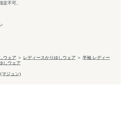
指定不可。
ン
しウェア
＞
レディースかりゆしウェア
＞
半袖 レディー
ゆしウェア
N(マジュン)