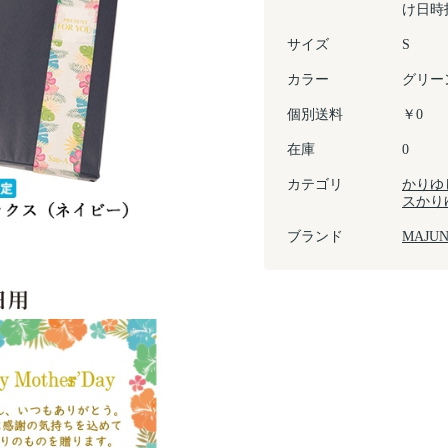
け日時
サイズ
S
カラー
グリー
個別送料
￥0
在庫
0
カテゴリ
かりゆ
スかり
ブランド
MAJU