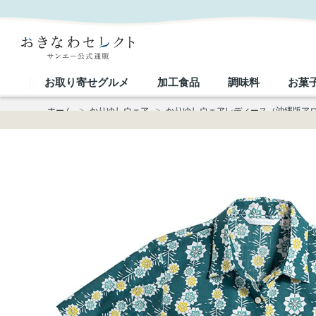
【送料無料】しだれ桜柄かりゆしウェア FSJ01023R L｜おきなわセレクト サンエー公式通販
お取り寄せグルメ
加工食品
調味料
お菓
ホーム
>
かりゆしウェア
>
かりゆしウェアレディース（沖縄版ア