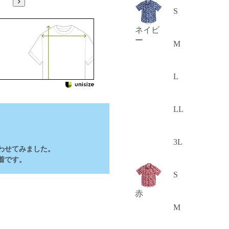
S
ネイビ
ー
M
L
LL
3L
わせてみました。
着です。
S
赤
M