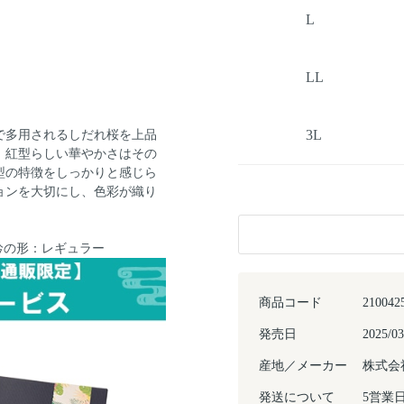
L
LL
3L
で多用されるしだれ桜を上品
、紅型らしい華やかさはその
型の特徴をしっかりと感じら
ョンを大切にし、色彩が織り
/衿の形：レギュラー
商品コード
210042
発売日
2025/03
産地／メーカー
株式会
発送について
5営業