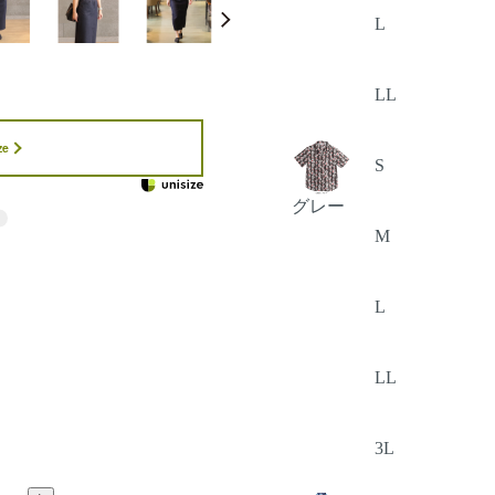
L
LL
ze
S
グレー
M
L
LL
3L