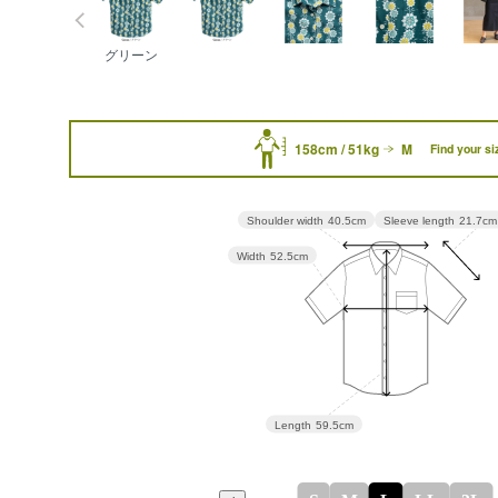
グリーン
158cm / 51kg
M
Find your si
Sleeve length
21.7cm
Shoulder width
40.5cm
Width
52.5cm
Length
59.5cm