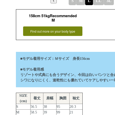
S
M
L
LL
3L
158cm 51kgRecommended
M
Find out more on your body type
■モデル着用サイズ：Ｍサイズ 身長156cm
■モデル着用感
リゾートや式典にも合うデザイン、今回は白いパンツと合
シワになりにくく、速乾性にも優れていてケアしやすい一
SIZE
着丈
肩幅
胸囲
袖丈
(cm)
S
56.5
38
95
20.3
M
58.5
39
99
21