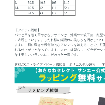
L
59.5
40.5
105
21.7
LL
60.5
42
111
22.4
3L
61.5
43
117
22.9
【アイテム説明】
パッと目を惹く華やかなデザインは、沖縄の伝統工芸・紅型
に表現しています。しだれ桜の縦流れの美しさを活かしつつ
ままに、柄に動きや幾何学的なアレンジを加えることで、紅
れる仕上がりとなっています。また、紅型らしいグラデーシ
なす美しいバランスにこだわった一着です。
素材:TCストライプドビー／綿80％ ポリエステル20％ 