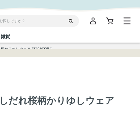
雑貨
りゆしウェア FSJ01023R L
閉じる
閉じる
閉じる
閉じる
閉じる
閉じる
閉じる
閉じる
統菓子
ディケア
ディース
海産物
沖縄そば／乾麺
お酢／ドレッシング
ワイン・ウィスキー・カクテル
箸・線香・ウチカビ
スナック
しだれ桜柄かりゆしウェア
縄限定商品（ご当地）
だし／スパイス／島唐辛子
Vケア