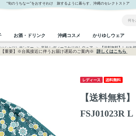
“旬のうちなー”をおすそわけ 旅するように暮らす、沖縄のセレクトストア
子
お酒・ドリンク
沖縄コスメ
かりゆしウェア
ロハシャツ）サンエー
>
半袖 レディースかりゆしウェア
>
【送料無料】しだれ桜柄か
【重要】※台風接近に伴うお届け遅延のご案内※
詳しくはこちら
沖縄のお取り寄せグルメすべて
沖縄の加工食品すべて
沖縄の調味料すべて
沖縄のお菓子すべて
沖縄のお酒・ドリンクすべて
沖縄のコスメすべて
かりゆしウェアすべて
沖縄の雑貨すべて
フルーツ・野菜
缶詰／パウチ
砂糖／黒砂糖
黒糖
泡盛
スキンケア
メンズ
沖縄ファッション
ちんすこう
お肉
沖縄料理
塩
ビール・チューハイ
伝統工芸品
伝
ボ
レ
【送料無料】
おつまみ
紅芋
沖
乾物／粉類
みそ
茶葉
レトルト食品
しょうゆ
ドリンク
ヘアケア
U
FSJ01023R L
限定品