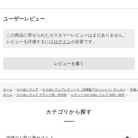
ユーザーレビュー
この商品に寄せられたカスタマーレビューはまだありません。
レビューを評価するには
ログイン
が必要です。
レビューを書く
ホーム
>
かりゆしウェア
>
かりゆしウェアレディース（沖縄版アロハシャツ）サンエー
>
半袖
ホーム
>
かりゆしウェア ブランド別・年代別
>
レディースかりゆしウェア 20代～30代
>
【送料
カテゴリから探す
沖縄のお取り寄せグルメ