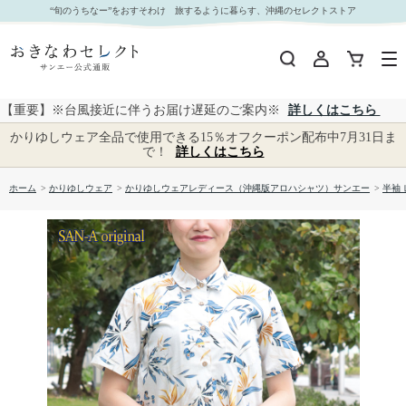
【送料無料】ストレチア柄 かりゆしウェアP-SAEM1126 Kr24 L｜おきなわセレクト サンエー公
“旬のうちなー”をおすそわけ 旅するように暮らす、沖縄のセレクトストア
式通販
【重要】※台風接近に伴うお届け遅延のご案内※
詳しくはこちら
かりゆしウェア全品で使用できる15％オフクーポン配布中7月31日ま
で！
詳しくはこちら
ホーム
>
かりゆしウェア
>
かりゆしウェアレディース（沖縄版アロハシャツ）サンエー
>
半袖