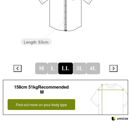
Length
63cm
M
L
LL
3L
4L
158cm 51kgRecommended
M
Find out more on your body type