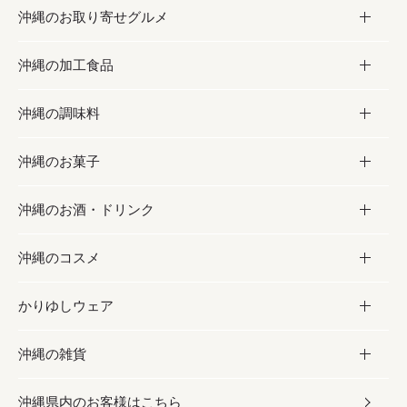
沖縄のお取り寄せグルメ
沖縄の加工食品
お取り寄せグルメ
沖縄の調味料
フルーツ・野菜
加工食品
沖縄のお菓子
お肉
缶詰／パウチ
調味料
沖縄のお酒・ドリンク
海産物
沖縄料理
砂糖／黒砂糖
お菓子
沖縄のコスメ
沖縄そば／乾麺
塩
黒糖
お酒・ドリンク
かりゆしウェア
レトルト食品
お酢／ドレッシング
ちんすこう
泡盛
コスメ
沖縄の雑貨
乾物／粉類
しょうゆ
伝統菓子
ビール・チューハイ
スキンケア
かりゆしウェア
沖縄県内のお客様はこちら
みそ
スナック
ワイン・ウィスキー・カクテル
ボディケア
メンズ
雑貨