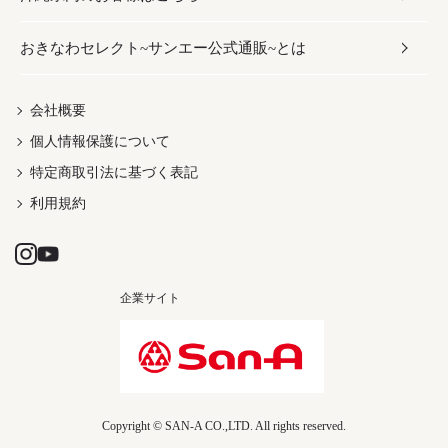
おきなわセレクト~サンエー公式通販~とは
だし／スパイス／島唐辛子
おつまみ
ドリンク
ヘアケア
レディース
沖縄ファッション
紅芋
茶葉
UVケア
伝統工芸品
会社概要
個人情報保護について
沖縄限定商品（ご当地）
限定品
箸・線香・ウチカビ
特定商取引法に基づく表記
利用規約
企業サイト
Copyright © SAN-A CO.,LTD. All rights reserved.