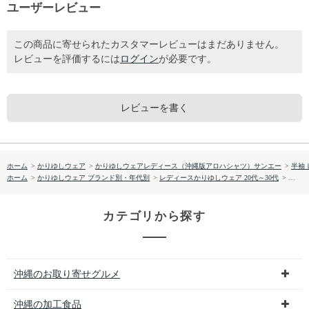
ユーザーレビュー
この商品に寄せられたカスタマーレビューはまだありません。
レビューを評価するには
ログイン
が必要です。
レビューを書く
ホーム
>
かりゆしウェア
>
かりゆしウェアレディース（沖縄版アロハシャツ）サンエー
>
半袖
ホーム
>
かりゆしウェア ブランド別・年代別
>
レディースかりゆしウェア 20代～30代
>
【送料
カテゴリから探す
沖縄のお取り寄せグルメ
沖縄の加工食品