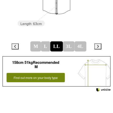
Length
63cm
M
L
LL
3L
4L
158cm 51kgRecommended
M
Find out more on your body type