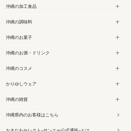
沖縄の加工食品
お取り寄せグルメ
沖縄の調味料
フルーツ・野菜
加工食品
沖縄のお菓子
お肉
缶詰／パウチ
調味料
沖縄のお酒・ドリンク
海産物
沖縄料理
砂糖／黒砂糖
お菓子
沖縄のコスメ
沖縄そば／乾麺
塩
黒糖
お酒・ドリンク
かりゆしウェア
レトルト食品
お酢／ドレッシング
ちんすこう
泡盛
コスメ
沖縄の雑貨
乾物／粉類
しょうゆ
伝統菓子
ビール・チューハイ
スキンケア
かりゆしウェア
沖縄県内のお客様はこちら
みそ
スナック
ワイン・ウィスキー・カクテル
ボディケア
メンズ
雑貨
おきなわセレクト~サンエー公式通販~とは
だし／スパイス／島唐辛子
おつまみ
ドリンク
ヘアケア
レディース
沖縄ファッション