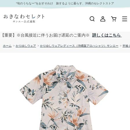
【送料無料】ストレチア柄 かりゆしウェアP-SAEM1126 Kr24 L｜おきなわセレクト サンエー公
“旬のうちなー”をおすそわけ 旅するように暮らす、沖縄のセレクトストア
式通販
【重要】※台風接近に伴うお届け遅延のご案内※
詳しくはこちら
ホーム
>
かりゆしウェア
>
かりゆしウェアレディース（沖縄版アロハシャツ）サンエー
>
半袖