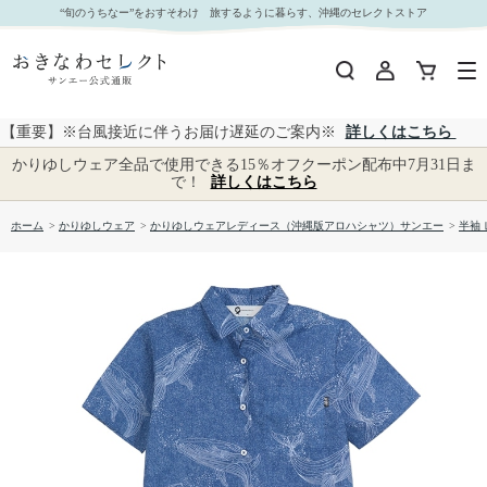
【送料無料】ＫＵＪＩＲＡ柄 かりゆしウェア M773 L｜おきなわセレクト サンエー公式通販
“旬のうちなー”をおすそわけ 旅するように暮らす、沖縄のセレクトストア
【重要】※台風接近に伴うお届け遅延のご案内※
詳しくはこちら
かりゆしウェア全品で使用できる15％オフクーポン配布中7月31日ま
で！
詳しくはこちら
ホーム
>
かりゆしウェア
>
かりゆしウェアレディース（沖縄版アロハシャツ）サンエー
>
半袖