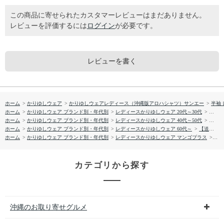
この商品に寄せられたカスタマーレビューはまだありません。
レビューを評価するには
ログイン
が必要です。
レビューを書く
ホーム
>
かりゆしウェア
>
かりゆしウェアレディース（沖縄版アロハシャツ）サンエー
>
半袖
ホーム
>
かりゆしウェア ブランド別・年代別
>
レディースかりゆしウェア 20代～30代
>
【送料
ホーム
>
かりゆしウェア ブランド別・年代別
>
レディースかりゆしウェア 40代～50代
>
【送料
ホーム
>
かりゆしウェア ブランド別・年代別
>
レディースかりゆしウェア 60代～
>
【送料無料】ＫＵＪＩＲＡ柄 かりゆしウェア M773 L
ホーム
>
かりゆしウェア ブランド別・年代別
>
レディースかりゆしウェア マンゴプラス
>
【送
カテゴリから探す
沖縄のお取り寄せグルメ