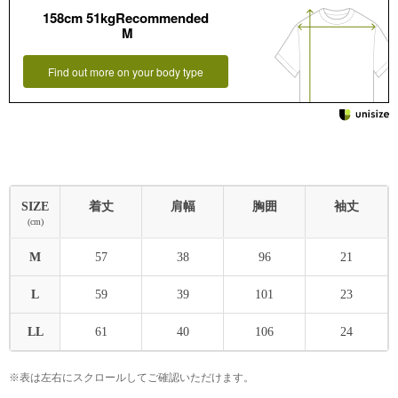
158cm 51kgRecommended
M
Find out more on your body type
SIZE
着丈
肩幅
胸囲
袖丈
(cm)
M
57
38
96
21
L
59
39
101
23
LL
61
40
106
24
※表は左右にスクロールしてご確認いただけます。