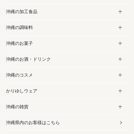
沖縄の加工食品
お取り寄せグルメ
沖縄の調味料
フルーツ・野菜
加工食品
沖縄のお菓子
お肉
缶詰／パウチ
調味料
沖縄のお酒・ドリンク
海産物
沖縄料理
砂糖／黒砂糖
お菓子
沖縄のコスメ
沖縄そば／乾麺
塩
黒糖
お酒・ドリンク
かりゆしウェア
レトルト食品
お酢／ドレッシング
ちんすこう
泡盛
コスメ
沖縄の雑貨
乾物／粉類
しょうゆ
伝統菓子
ビール・チューハイ
スキンケア
かりゆしウェア
沖縄県内のお客様はこちら
みそ
スナック
ワイン・ウィスキー・カクテル
ボディケア
メンズ
雑貨