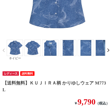
Prev
ネイビー
【送料無料】ＫＵＪＩＲＡ柄 かりゆしウェア M773
L
9,790
￥
（税込）