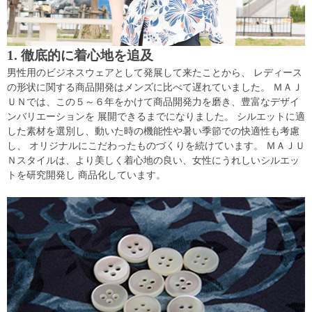
1. 徹底的に着心地を追及
男性用のビジネスウェアとして発展して来たことから、 レディース
の形状に関する商品開発はメンズに比べて遅れていました。 ＭＡＪ
ＵＮでは、この５～６年をかけて商品開発力を磨き、豊富なデザイ
ンバリエーションを 展開できるまでになりました。 シルエットに適
した素材を選別し、動いた時の機能性や暑い季節での快適性も考慮
し、 オリジナルにこだわったものづくりを続けています。 ＭＡＪＵ
Ｎスタイルは、より美しく着心地の良い、女性にうれしいシルエッ
トを研究開発し 商品化しています。