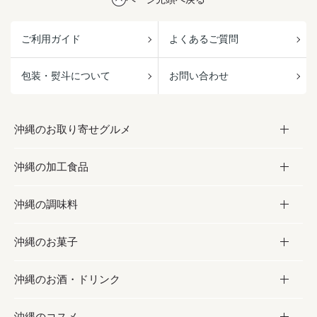
ご利用ガイド
よくあるご質問
包装・熨斗について
お問い合わせ
沖縄のお取り寄せグルメ
沖縄の加工食品
お取り寄せグルメ
沖縄の調味料
フルーツ・野菜
加工食品
沖縄のお菓子
お肉
缶詰／パウチ
調味料
沖縄のお酒・ドリンク
海産物
沖縄料理
砂糖／黒砂糖
お菓子
沖縄のコスメ
沖縄そば／乾麺
塩
黒糖
お酒・ドリンク