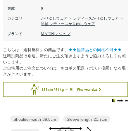
在庫
0
カテゴリ
かりゆしウェア
＞
レディースかりゆしウェア
＞
半袖 レディースかりゆしウェア
ブランド
MAJUN(マジュン)
こちらは「送料無料」の商品です。
★★他商品との同梱不可★★
送料別商品は別途、新たにご注文頂きますようご協力よろしくお願
いします。
ご自宅用のご注文については、ネコポス配送（ポスト投函）なる場
合がございます。
158cm / 51kg
M
Find your size
Sleeve length
21.7cm
Shoulder width
39.5cm