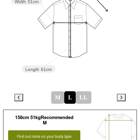
Width
51cm
Length
61cm
M
L
LL
158cm 51kgRecommended
M
Find out more on your body type