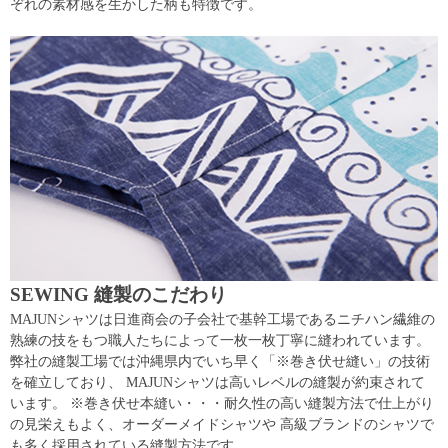
ぞれの素材感を生かした柄も特徴です。
SEWING 縫製のこだわり
MAJUNシャツは日進商会の子会社で基幹工場であるニチハン繊維の
熟練の技をもつ職人たちによって一枚一枚丁寧に縫われています。
弊社の縫製工場では沖縄県内でいち早く「※巻き伏せ縫い」の技術
を確立しており、 MAJUNシャツは高いレベルの縫製が約束されて
います。 ※巻き伏せ本縫い・・・耐久性の高い縫製方法で仕上がり
の見栄えもよく、オーダーメイドシャツや 高級ブランドのシャツで
も多く採用されている縫製方法です。