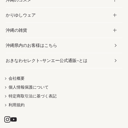
かりゆしウェア
レトルト食品
お酢／ドレッシング
ちんすこう
泡盛
コスメ
沖縄の雑貨
乾物／粉類
しょうゆ
伝統菓子
ビール・チューハイ
スキンケア
かりゆしウェア
沖縄県内のお客様はこちら
みそ
スナック
ワイン・ウィスキー・カクテル
ボディケア
メンズ
雑貨
おきなわセレクト~サンエー公式通販~とは
だし／スパイス／島唐辛子
おつまみ
ドリンク
ヘアケア
レディース
沖縄ファッション
紅芋
茶葉
UVケア
伝統工芸品
会社概要
個人情報保護について
沖縄限定商品（ご当地）
限定品
箸・線香・ウチカビ
特定商取引法に基づく表記
利用規約