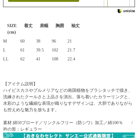
SIZE
着丈
肩幅
胸囲
袖丈
(cm)
M
60
38
96
21
L
61
39.5
102
21.7
LL
62
41
108
22.4
【アイテム説明】
ハイビスカスやプルメリアなどの南国植物をブラシタッチで描き、
洗練されたクールさと上品さを演出。落ち着いたカラーリングと、
水彩のような繊細な表現が織りなすデザインは、大胆でありながら
も控えめな魅力を放ちます。
素材:綿50ブロード／リンクルフリー（防シワ）加工／綿100％ /
衿の形：レギュラー