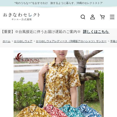
【送料無料】リゾートフォレスト柄かりゆしウェア FEL22023S L｜おきなわセレクト サンエー
“旬のうちなー”をおすそわけ 旅するように暮らす、沖縄のセレクトストア
公式通販
【重要】※台風接近に伴うお届け遅延のご案内※
詳しくはこちら
ホーム
>
かりゆしウェア
>
かりゆしウェアレディース（沖縄版アロハシャツ）サンエー
>
半袖