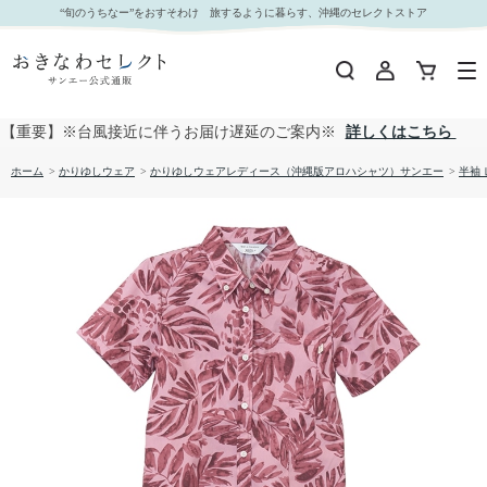
【送料無料】形態安定 フルーツリーフ柄 かりゆしウェアP1025-22L｜おきなわセレクト サンエ
“旬のうちなー”をおすそわけ 旅するように暮らす、沖縄のセレクトストア
ー公式通販
【重要】※台風接近に伴うお届け遅延のご案内※
詳しくはこちら
ホーム
>
かりゆしウェア
>
かりゆしウェアレディース（沖縄版アロハシャツ）サンエー
>
半袖