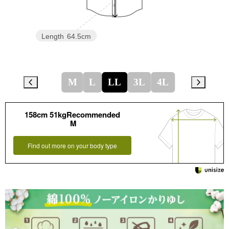
Length
64.5cm
M
L
LL
3L
4L
158cm 51kgRecommended
M
Find out more on your body type