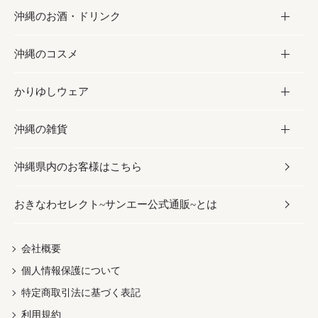
沖縄のお酒・ドリンク
海産物
沖縄料理
砂糖／黒砂糖
お菓子
沖縄のコスメ
沖縄そば／乾麺
塩
黒糖
お酒・ドリンク
かりゆしウェア
レトルト食品
お酢／ドレッシング
ちんすこう
泡盛
コスメ
沖縄の雑貨
乾物／粉類
しょうゆ
伝統菓子
ビール・チューハイ
スキンケア
かりゆしウェア
沖縄県内のお客様はこちら
みそ
スナック
ワイン・ウィスキー・カクテル
ボディケア
メンズ
雑貨
おきなわセレクト~サンエー公式通販~とは
だし／スパイス／島唐辛子
おつまみ
ドリンク
ヘアケア
レディース
沖縄ファッション
紅芋
茶葉
UVケア
伝統工芸品
会社概要
個人情報保護について
沖縄限定商品（ご当地）
限定品
箸・線香・ウチカビ
特定商取引法に基づく表記
利用規約