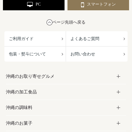
PC
スマートフォン
ページ先頭へ戻る
ご利用ガイド
よくあるご質問
包装・熨斗について
お問い合わせ
沖縄のお取り寄せグルメ
沖縄の加工食品
お取り寄せグルメ
沖縄の調味料
フルーツ・野菜
加工食品
沖縄のお菓子
お肉
缶詰／パウチ
調味料