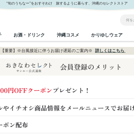
“旬のうちなー”をおすそわけ 旅するように暮らす、沖縄のセレクトストア
子
お酒・ドリンク
沖縄コスメ
かりゆしウェア
【重要】※台風接近に伴うお届け遅延のご案内※
詳しくはこちら
沖縄のお取り寄せグルメすべて
沖縄の加工食品すべて
沖縄の調味料すべて
沖縄のお菓子すべて
沖縄のお酒・ドリンクすべて
沖縄のコスメすべて
かりゆしウェアすべて
沖縄の雑貨すべて
フルーツ・野菜
缶詰／パウチ
砂糖／黒砂糖
黒糖
泡盛
スキンケア
メンズ
沖縄ファッション
ちんすこう
お肉
沖縄料理
塩
ビール・チューハイ
伝統工芸品
伝
ボ
レ
おつまみ
紅芋
沖
乾物／粉類
みそ
茶葉
レトルト食品
しょうゆ
ドリンク
ヘアケア
U
限定品