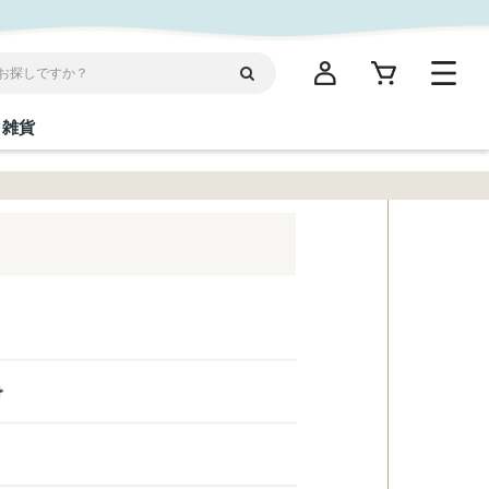
雑貨
閉じる
閉じる
閉じる
閉じる
閉じる
閉じる
閉じる
閉じる
統菓子
ディケア
ディース
海産物
沖縄そば／乾麺
お酢／ドレッシング
ワイン・ウィスキー・カクテル
箸・線香・ウチカビ
スナック
縄限定商品（ご当地）
だし／スパイス／島唐辛子
Vケア