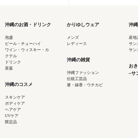
沖縄のお酒・ドリンク
かりゆしウェア
沖縄
泡盛
メンズ
産地
ビール・チューハイ
レディース
サン
ワイン・ウィスキー・カ
サン
クテル
沖縄の雑貨
ドリンク
おき
茶葉
沖縄ファッション
~サ
伝統工芸品
沖縄のコスメ
箸・線香・ウチカビ
スキンケア
ボディケア
ヘアケア
UVケア
限定品