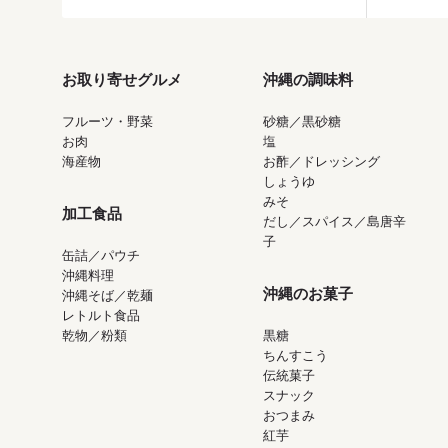
お取り寄せグルメ
沖縄の調味料
フルーツ・野菜
砂糖／黒砂糖
お肉
塩
海産物
お酢／ドレッシング
しょうゆ
みそ
加工食品
だし／スパイス／島唐辛
子
缶詰／パウチ
沖縄料理
沖縄のお菓子
沖縄そば／乾麺
レトルト食品
乾物／粉類
黒糖
ちんすこう
伝統菓子
スナック
おつまみ
紅芋