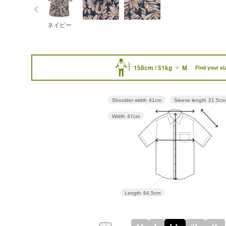
ネイビー
158cm / 51kg
M
Find your si
Sleeve length
21.5cm
Shoulder width
41cm
Width
47cm
Length
64.5cm