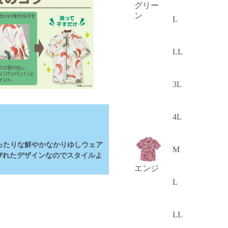
グリー
ン
L
LL
3L
4L
ったりな鮮やかなかりゆしウェア
M
びれたデザインなのでスタイルよ
エンジ
L
LL