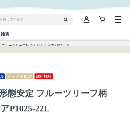
雑貨
フルーツリーフ柄 かりゆしウェアP1025-22L
閉じる
閉じる
閉じる
閉じる
閉じる
閉じる
閉じる
閉じる
統菓子
ディケア
ディース
海産物
沖縄そば／乾麺
お酢／ドレッシング
ワイン・ウィスキー・カクテル
箸・線香・ウチカビ
スナック
形態安定 フルーツリーフ柄
縄限定商品（ご当地）
だし／スパイス／島唐辛子
Vケア
1025-22L