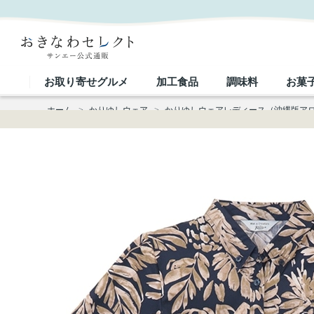
【送料無料】形態安定 フルーツリーフ柄 かりゆしウェアP1025-22L｜おきなわセレクト サンエー
お取り寄せグルメ
加工食品
調味料
お菓
ホーム
>
かりゆしウェア
>
かりゆしウェアレディース（沖縄版ア