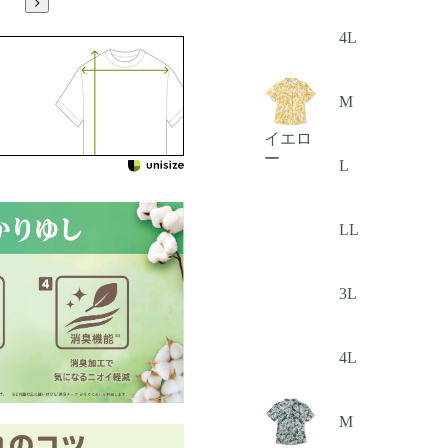
4L
M
イエロ
ー
L
LL
3L
4L
M