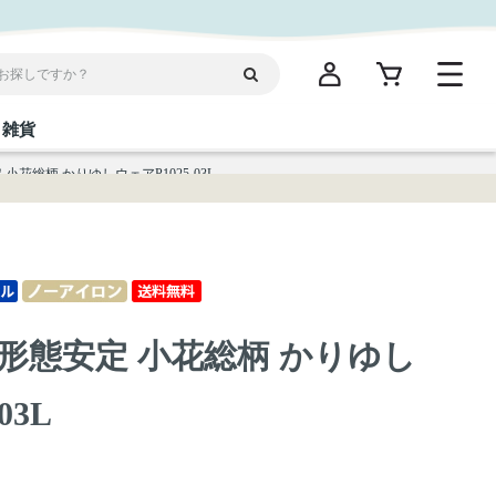
雑貨
花総柄 かりゆしウェアP1025-03L
閉じる
閉じる
閉じる
閉じる
閉じる
閉じる
閉じる
閉じる
統菓子
ディケア
ディース
海産物
沖縄そば／乾麺
お酢／ドレッシング
ワイン・ウィスキー・カクテル
箸・線香・ウチカビ
スナック
形態安定 小花総柄 かりゆし
縄限定商品（ご当地）
だし／スパイス／島唐辛子
Vケア
03L