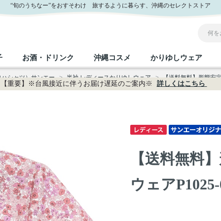
“旬のうちなー”をおすそわけ 旅するように暮らす、沖縄のセレクトストア
子
お酒・ドリンク
沖縄コスメ
かりゆしウェア
ロハシャツ）サンエー
>
半袖 レディースかりゆしウェア
>
【送料無料】形態安定 小
【重要】※台風接近に伴うお届け遅延のご案内※
詳しくはこちら
沖縄のお取り寄せグルメすべて
沖縄の加工食品すべて
沖縄の調味料すべて
沖縄のお菓子すべて
沖縄のお酒・ドリンクすべて
沖縄のコスメすべて
かりゆしウェアすべて
沖縄の雑貨すべて
フルーツ・野菜
缶詰／パウチ
砂糖／黒砂糖
黒糖
泡盛
スキンケア
メンズ
沖縄ファッション
ちんすこう
お肉
沖縄料理
塩
ビール・チューハイ
伝統工芸品
伝
ボ
レ
【送料無料】
おつまみ
紅芋
沖
乾物／粉類
みそ
茶葉
レトルト食品
しょうゆ
ドリンク
ヘアケア
U
ウェアP1025-
限定品