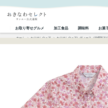
【送料無料】形態安定 小花総柄 かりゆしウェアP1025-03L｜おきなわセレクト サンエー公式通販
お取り寄せグルメ
加工食品
調味料
お菓
ホーム
>
かりゆしウェア
>
かりゆしウェアレディース（沖縄版ア