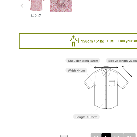
ピンク
158cm / 51kg
M
Find your si
Sleeve length
21cm
Shoulder width
40cm
Width
44cm
Length
63.5cm