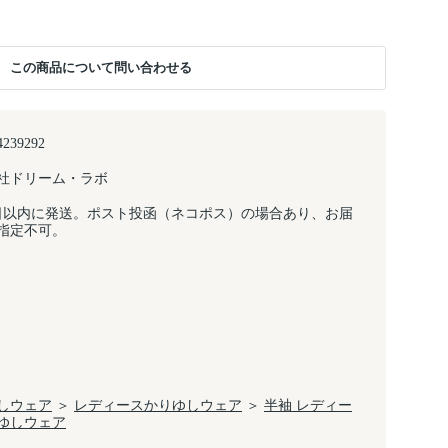
この商品について問い合わせる
4239292
社ドリーム・ラボ
日以内に発送。ポスト投函（ネコポス）の場合あり、お届
指定不可。
しウェア
＞
レディースかりゆしウェア
＞
半袖 レディー
ゆしウェア