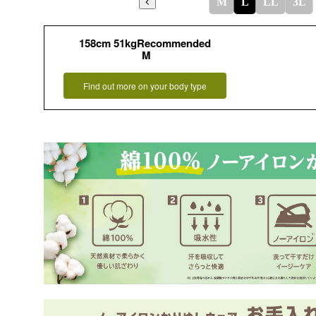
M
L
LL
3L
158cm 51kgRecommended
M
Find out more on your body type