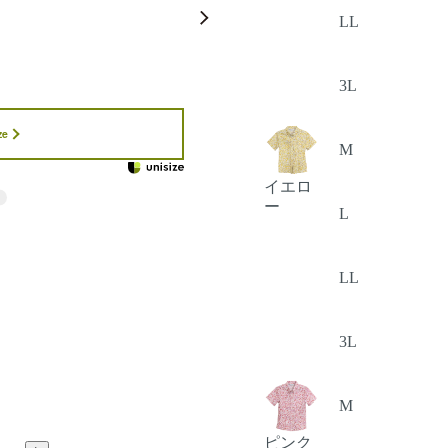
LL
3L
ze
M
イエロ
ー
L
LL
3L
M
ピンク