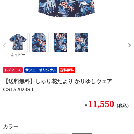
Prev
ネイビー
【送料無料】しゅり花たより かりゆしウェア
GSL52023S L
11,550
￥
（税込）
カラー