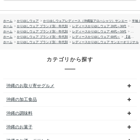
ホーム
>
かりゆしウェア
>
かりゆしウェアレディース（沖縄版アロハシャツ）サンエー
>
半袖
ホーム
>
かりゆしウェア ブランド別・年代別
>
レディースかりゆしウェア 20代～30代
>
【送料
ホーム
>
かりゆしウェア ブランド別・年代別
>
レディースかりゆしウェア 40代～50代
>
【送料
ホーム
>
かりゆしウェア ブランド別・年代別
>
レディースかりゆしウェア 60代～
>
【送料無料】しゅり花たより かりゆしウェア GSL52023S L
ホーム
>
かりゆしウェア ブランド別・年代別
>
レディースかりゆしウェア サンエーオリジナル
カテゴリから探す
沖縄のお取り寄せグルメ
沖縄の加工食品
沖縄の調味料
沖縄のお菓子