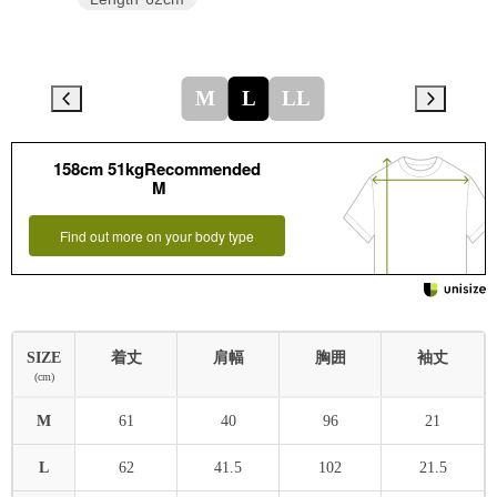
M
L
LL
158cm 51kgRecommended
M
Find out more on your body type
SIZE
着丈
肩幅
胸囲
袖丈
(cm)
M
61
40
96
21
L
62
41.5
102
21.5