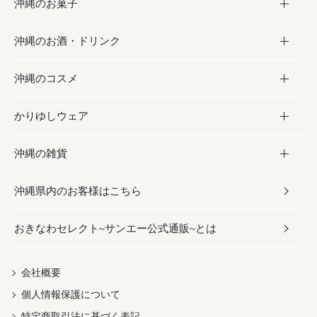
沖縄のお菓子
お肉
缶詰／パウチ
調味料
沖縄のお酒・ドリンク
海産物
沖縄料理
砂糖／黒砂糖
お菓子
沖縄のコスメ
沖縄そば／乾麺
塩
黒糖
お酒・ドリンク
かりゆしウェア
レトルト食品
お酢／ドレッシング
ちんすこう
泡盛
コスメ
沖縄の雑貨
乾物／粉類
しょうゆ
伝統菓子
ビール・チューハイ
スキンケア
かりゆしウェア
沖縄県内のお客様はこちら
みそ
スナック
ワイン・ウィスキー・カクテル
ボディケア
メンズ
雑貨
おきなわセレクト~サンエー公式通販~とは
だし／スパイス／島唐辛子
おつまみ
ドリンク
ヘアケア
レディース
沖縄ファッション
紅芋
茶葉
UVケア
伝統工芸品
会社概要
個人情報保護について
沖縄限定商品（ご当地）
限定品
箸・線香・ウチカビ
特定商取引法に基づく表記