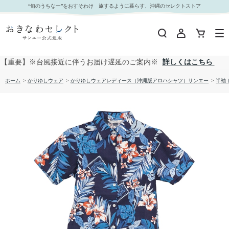
【送料無料】しゅり花たより かりゆしウェア GSL52023S L｜おきなわセレクト サンエー公式
“旬のうちなー”をおすそわけ 旅するように暮らす、沖縄のセレクトストア
通販
【重要】※台風接近に伴うお届け遅延のご案内※
詳しくはこちら
ホーム
>
かりゆしウェア
>
かりゆしウェアレディース（沖縄版アロハシャツ）サンエー
>
半袖