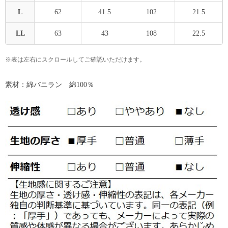
L
62
41.5
102
21.5
LL
63
43
108
22.5
※表は左右にスクロールしてご確認いただけます。
素材：綿バニラン 綿100％