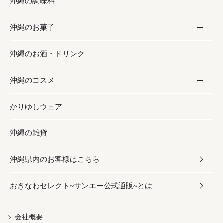
沖縄の調味料
フルーツ・野菜
加工食品
沖縄のお菓子
お肉
缶詰／パウチ
調味料
沖縄のお酒・ドリンク
海産物
沖縄料理
砂糖／黒砂糖
お菓子
沖縄のコスメ
沖縄そば／乾麺
塩
黒糖
お酒・ドリンク
かりゆしウェア
レトルト食品
お酢／ドレッシング
ちんすこう
泡盛
コスメ
沖縄の雑貨
乾物／粉類
しょうゆ
伝統菓子
ビール・チューハイ
スキンケア
かりゆしウェア
沖縄県内のお客様はこちら
みそ
スナック
ワイン・ウィスキー・カクテル
ボディケア
メンズ
雑貨
おきなわセレクト~サンエー公式通販~とは
だし／スパイス／島唐辛子
おつまみ
ドリンク
ヘアケア
レディース
沖縄ファッション
紅芋
茶葉
UVケア
伝統工芸品
会社概要