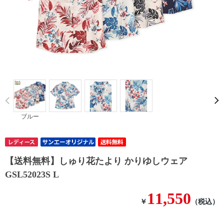
Prev
ブルー
【送料無料】しゅり花たより かりゆしウェア
GSL52023S L
11,550
￥
（税込）