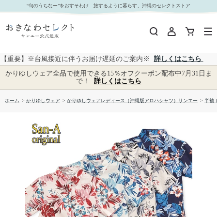
【送料無料】しゅり花たより かりゆしウェア GSL52023S L｜おきなわセレクト サンエー公式
“旬のうちなー”をおすそわけ 旅するように暮らす、沖縄のセレクトストア
通販
【重要】※台風接近に伴うお届け遅延のご案内※
詳しくはこちら
かりゆしウェア全品で使用できる15％オフクーポン配布中7月31日ま
で！
詳しくはこちら
ホーム
>
かりゆしウェア
>
かりゆしウェアレディース（沖縄版アロハシャツ）サンエー
>
半袖