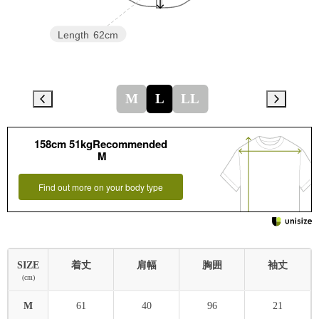
Length
62cm
M
L
LL
158cm 51kgRecommended
M
Find out more on your body type
SIZE
着丈
肩幅
胸囲
袖丈
(cm)
M
61
40
96
21