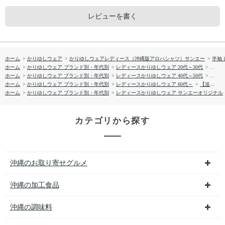
レビューを書く
ホーム
>
かりゆしウェア
>
かりゆしウェアレディース（沖縄版アロハシャツ）サンエー
>
半袖
ホーム
>
かりゆしウェア ブランド別・年代別
>
レディースかりゆしウェア 20代～30代
>
【送料
ホーム
>
かりゆしウェア ブランド別・年代別
>
レディースかりゆしウェア 40代～50代
>
【送料
ホーム
>
かりゆしウェア ブランド別・年代別
>
レディースかりゆしウェア 60代～
>
【送料無料】しゅり花たより かりゆしウェア GSL52023S L
ホーム
>
かりゆしウェア ブランド別・年代別
>
レディースかりゆしウェア サンエーオリジナル
カテゴリから探す
沖縄のお取り寄せグルメ
沖縄の加工食品
沖縄の調味料