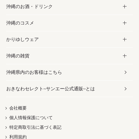
沖縄のお酒・ドリンク
海産物
沖縄料理
砂糖／黒砂糖
お菓子
沖縄のコスメ
沖縄そば／乾麺
塩
黒糖
お酒・ドリンク
かりゆしウェア
レトルト食品
お酢／ドレッシング
ちんすこう
泡盛
コスメ
沖縄の雑貨
乾物／粉類
しょうゆ
伝統菓子
ビール・チューハイ
スキンケア
かりゆしウェア
沖縄県内のお客様はこちら
みそ
スナック
ワイン・ウィスキー・カクテル
ボディケア
メンズ
雑貨
おきなわセレクト~サンエー公式通販~とは
だし／スパイス／島唐辛子
おつまみ
ドリンク
ヘアケア
レディース
沖縄ファッション
紅芋
茶葉
UVケア
伝統工芸品
会社概要
個人情報保護について
沖縄限定商品（ご当地）
限定品
箸・線香・ウチカビ
特定商取引法に基づく表記
利用規約