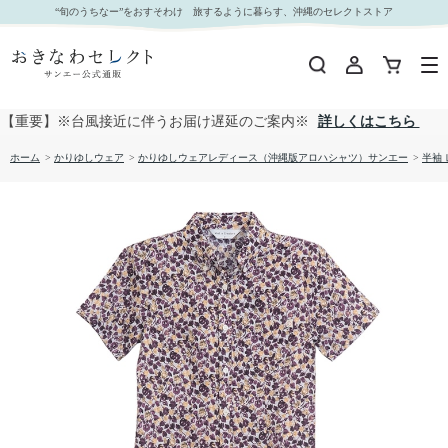
【送料無料】やちむん葉っぱ サッカー生地 かりゆしウェアP1026-14L｜おきなわセレクト サン
“旬のうちなー”をおすそわけ 旅するように暮らす、沖縄のセレクトストア
エー公式通販
【重要】※台風接近に伴うお届け遅延のご案内※
詳しくはこちら
ホーム
>
かりゆしウェア
>
かりゆしウェアレディース（沖縄版アロハシャツ）サンエー
>
半袖