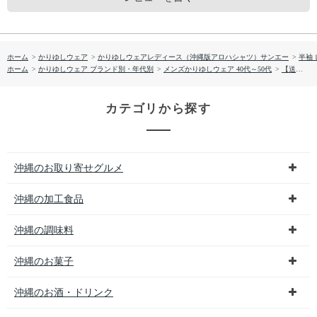
ホーム
>
かりゆしウェア
>
かりゆしウェアレディース（沖縄版アロハシャツ）サンエー
>
半袖
ホーム
>
かりゆしウェア ブランド別・年代別
>
メンズかりゆしウェア 40代～50代
>
【送料無料】やちむん葉っぱ サッカー生地 かりゆしウェアP1026-14L
カテゴリから探す
沖縄のお取り寄せグルメ
沖縄の加工食品
沖縄の調味料
沖縄のお菓子
沖縄のお酒・ドリンク