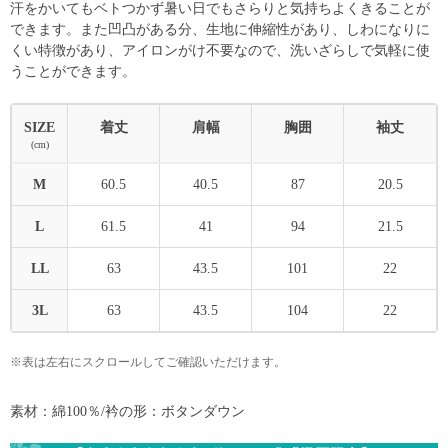
汗をかいてもベトつかず暑い日でもさらりと気持ちよくきることが
できます。また凹凸がある分、生地に伸縮性があり、しわになりに
くい特徴があり、アイロンがけ不要なので、洗いざらしで気軽に使
うことができます。
SIZE
着丈
肩幅
胸囲
袖丈
(cm)
M
60.5
40.5
87
20.5
L
61.5
41
94
21.5
LL
63
43.5
101
22
3L
63
43.5
104
22
※表は左右にスクロールしてご確認いただけます。
素材：綿100％/衿の形：ボタンダウン