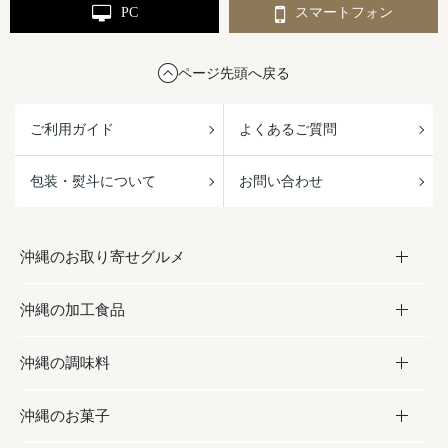
PC
スマートフォン
ページ先頭へ戻る
ご利用ガイド
よくあるご質問
包装・熨斗について
お問い合わせ
沖縄のお取り寄せグルメ
沖縄の加工食品
お取り寄せグルメ
沖縄の調味料
フルーツ・野菜
加工食品
沖縄のお菓子
お肉
缶詰／パウチ
調味料