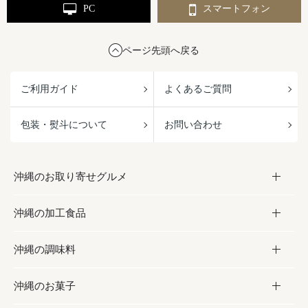
PC
スマートフォン
ページ先頭へ戻る
ご利用ガイド
よくあるご質問
包装・熨斗について
お問い合わせ
沖縄のお取り寄せグルメ
沖縄の加工食品
お取り寄せグルメ
沖縄の調味料
フルーツ・野菜
加工食品
沖縄のお菓子
お肉
缶詰／パウチ
調味料