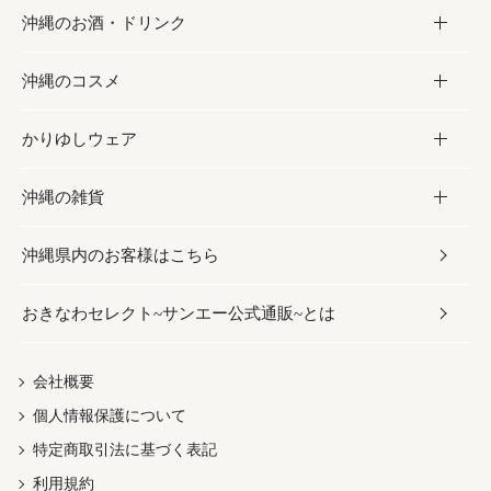
沖縄のお酒・ドリンク
海産物
沖縄料理
砂糖／黒砂糖
お菓子
沖縄のコスメ
沖縄そば／乾麺
塩
黒糖
お酒・ドリンク
かりゆしウェア
レトルト食品
お酢／ドレッシング
ちんすこう
泡盛
コスメ
沖縄の雑貨
乾物／粉類
しょうゆ
伝統菓子
ビール・チューハイ
スキンケア
かりゆしウェア
沖縄県内のお客様はこちら
みそ
スナック
ワイン・ウィスキー・カクテル
ボディケア
メンズ
雑貨
おきなわセレクト~サンエー公式通販~とは
だし／スパイス／島唐辛子
おつまみ
ドリンク
ヘアケア
レディース
沖縄ファッション
紅芋
茶葉
UVケア
伝統工芸品
会社概要
個人情報保護について
沖縄限定商品（ご当地）
限定品
箸・線香・ウチカビ
特定商取引法に基づく表記
利用規約