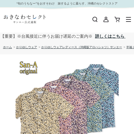
【送料無料】やちむん葉っぱ サッカー生地 かりゆしウェアP1026-14L｜おきなわセレクト サン
“旬のうちなー”をおすそわけ 旅するように暮らす、沖縄のセレクトストア
エー公式通販
【重要】※台風接近に伴うお届け遅延のご案内※
詳しくはこちら
ホーム
>
かりゆしウェア
>
かりゆしウェアレディース（沖縄版アロハシャツ）サンエー
>
半袖