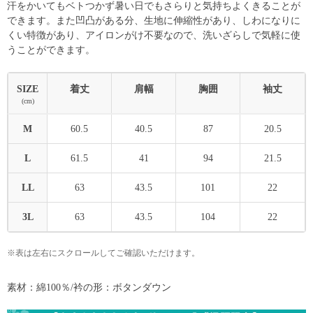
汗をかいてもベトつかず暑い日でもさらりと気持ちよくきることが
できます。また凹凸がある分、生地に伸縮性があり、しわになりに
くい特徴があり、アイロンがけ不要なので、洗いざらしで気軽に使
うことができます。
SIZE
着丈
肩幅
胸囲
袖丈
(cm)
M
60.5
40.5
87
20.5
L
61.5
41
94
21.5
LL
63
43.5
101
22
3L
63
43.5
104
22
※表は左右にスクロールしてご確認いただけます。
素材：綿100％/衿の形：ボタンダウン