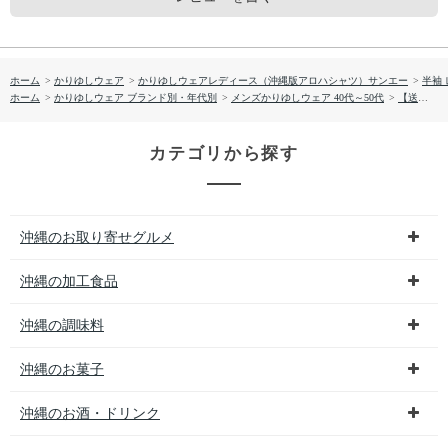
ホーム
>
かりゆしウェア
>
かりゆしウェアレディース（沖縄版アロハシャツ）サンエー
>
半袖
ホーム
>
かりゆしウェア ブランド別・年代別
>
メンズかりゆしウェア 40代～50代
>
【送料無料】やちむん葉っぱ サッカー生地 かりゆしウェアP1026-14L
カテゴリから探す
沖縄のお取り寄せグルメ
沖縄の加工食品
沖縄の調味料
沖縄のお菓子
沖縄のお酒・ドリンク