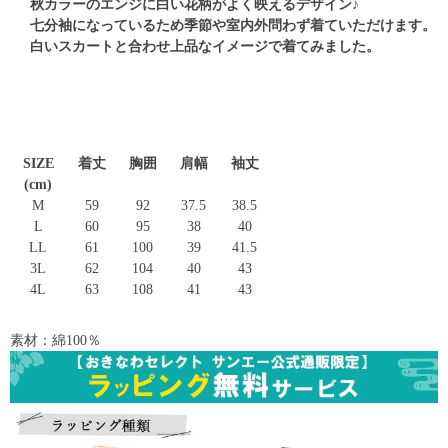
秋カラーのエンジに白い花柄がよく映えるデザイン♪
七分袖になっているため季節や室内外問わず着ていただけます。
白いスカートと合わせ上品なイメージで着てみました。
SIZE
着丈
胸囲
肩幅
袖丈
(cm)
M
59
92
37.5
38.5
L
60
95
38
40
LL
61
100
39
41.5
3L
62
104
40
43
4L
63
108
41
43
素材：綿100％