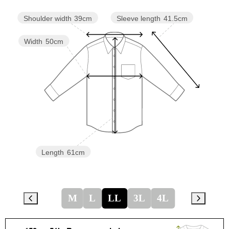
Sleeve length
41.5cm
Shoulder width
39cm
Width
50cm
Length
61cm
M
L
LL
3L
4L