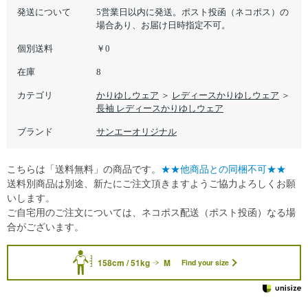
発送について
5営業日以内に発送。ポスト投函（ネコポス）の
場合あり、お届け日時指定不可。
個別送料
￥0
在庫
8
カテゴリ
かりゆしウェア
＞
レディースかりゆしウェア
＞
長袖 レディースかりゆしウェア
ブランド
サンエーオリジナル
こちらは「送料無料」の商品です。
★★他商品との同梱不可★★
送料別商品は別途、新たにご注文頂きますようご協力よろしくお願
いします。
ご自宅用のご注文については、ネコポス配送（ポスト投函）なる場
合がございます。
158cm / 51kg
M
Find your size