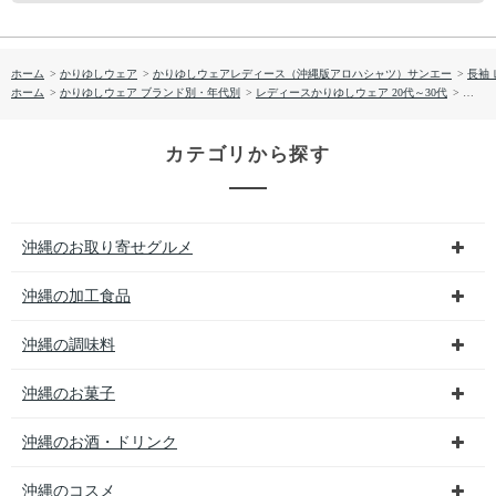
ホーム
>
かりゆしウェア
>
かりゆしウェアレディース（沖縄版アロハシャツ）サンエー
>
長袖
ホーム
>
かりゆしウェア ブランド別・年代別
>
レディースかりゆしウェア 20代～30代
>
【送料
カテゴリから探す
沖縄のお取り寄せグルメ
沖縄の加工食品
沖縄の調味料
沖縄のお菓子
沖縄のお酒・ドリンク
沖縄のコスメ