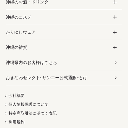
沖縄のお酒・ドリンク
海産物
沖縄料理
砂糖／黒砂糖
お菓子
沖縄のコスメ
沖縄そば／乾麺
塩
黒糖
お酒・ドリンク
かりゆしウェア
レトルト食品
お酢／ドレッシング
ちんすこう
泡盛
コスメ
沖縄の雑貨
乾物／粉類
しょうゆ
伝統菓子
ビール・チューハイ
スキンケア
かりゆしウェア
沖縄県内のお客様はこちら
みそ
スナック
ワイン・ウィスキー・カクテル
ボディケア
メンズ
雑貨
おきなわセレクト~サンエー公式通販~とは
だし／スパイス／島唐辛子
おつまみ
ドリンク
ヘアケア
レディース
沖縄ファッション
紅芋
茶葉
UVケア
伝統工芸品
会社概要
個人情報保護について
沖縄限定商品（ご当地）
限定品
箸・線香・ウチカビ
特定商取引法に基づく表記
利用規約