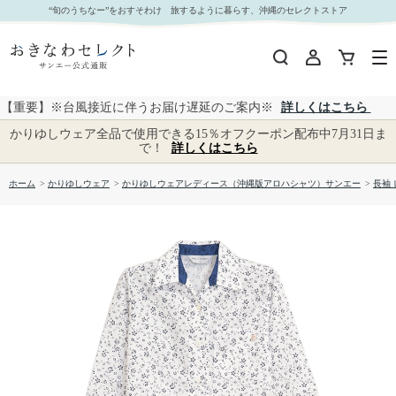
【送料無料】形態安定 小花トライバル柄 七分袖 かりゆしウェアP1024-311L Kr24 L｜おきなわ
“旬のうちなー”をおすそわけ 旅するように暮らす、沖縄のセレクトストア
セレクト サンエー公式通販
【重要】※台風接近に伴うお届け遅延のご案内※
詳しくはこちら
かりゆしウェア全品で使用できる15％オフクーポン配布中7月31日ま
で！
詳しくはこちら
ホーム
>
かりゆしウェア
>
かりゆしウェアレディース（沖縄版アロハシャツ）サンエー
>
長袖