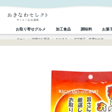
大栄食品 吹雪わかめ｜おきなわセレクト サンエー公式通販
お取り寄せグルメ
加工食品
調味料
お菓
ホーム
>
沖縄のお菓子
>
おつまみ
>
大栄食品 吹雪わかめ