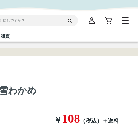
雑貨
閉じる
閉じる
閉じる
閉じる
閉じる
閉じる
閉じる
閉じる
統菓子
ディケア
ディース
海産物
沖縄そば／乾麺
お酢／ドレッシング
ワイン・ウィスキー・カクテル
箸・線香・ウチカビ
スナック
雪わかめ
縄限定商品（ご当地）
だし／スパイス／島唐辛子
Vケア
108
￥
（税込）
＋送料