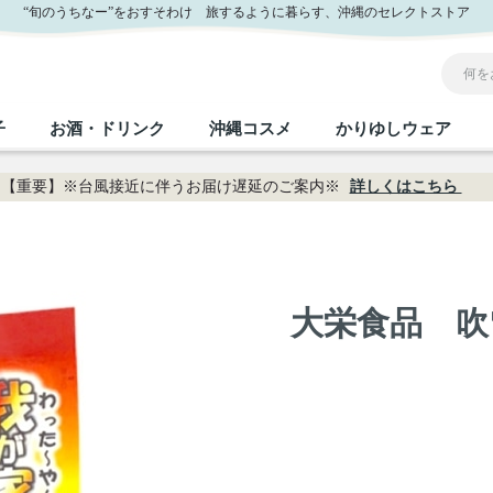
“旬のうちなー”をおすそわけ 旅するように暮らす、沖縄のセレクトストア
子
お酒・ドリンク
沖縄コスメ
かりゆしウェア
【重要】※台風接近に伴うお届け遅延のご案内※
詳しくはこちら
沖縄のお取り寄せグルメすべて
沖縄の加工食品すべて
沖縄の調味料すべて
沖縄のお菓子すべて
沖縄のお酒・ドリンクすべて
沖縄のコスメすべて
かりゆしウェアすべて
沖縄の雑貨すべて
フルーツ・野菜
缶詰／パウチ
砂糖／黒砂糖
黒糖
泡盛
スキンケア
メンズ
沖縄ファッション
ちんすこう
お肉
沖縄料理
塩
ビール・チューハイ
伝統工芸品
伝
ボ
レ
大栄食品 吹
おつまみ
紅芋
沖
乾物／粉類
みそ
茶葉
レトルト食品
しょうゆ
ドリンク
ヘアケア
U
限定品