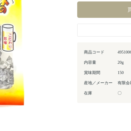
商品コード
495100
内容量
20g
賞味期間
150
産地／メーカー
有限会
在庫
〇
Next