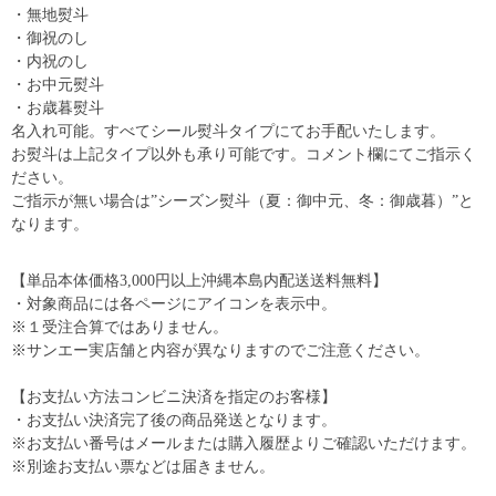
・無地熨斗
・御祝のし
・内祝のし
・お中元熨斗
・お歳暮熨斗
名入れ可能。すべてシール熨斗タイプにてお手配いたします。
お熨斗は上記タイプ以外も承り可能です。コメント欄にてご指示く
ださい。
ご指示が無い場合は”シーズン熨斗（夏：御中元、冬：御歳暮）”と
なります。
【単品本体価格3,000円以上沖縄本島内配送送料無料】
・対象商品には各ページにアイコンを表示中。
※１受注合算ではありません。
※サンエー実店舗と内容が異なりますのでご注意ください。
【お支払い方法コンビニ決済を指定のお客様】
・お支払い決済完了後の商品発送となります。
※お支払い番号はメールまたは購入履歴よりご確認いただけます。
※別途お支払い票などは届きません。