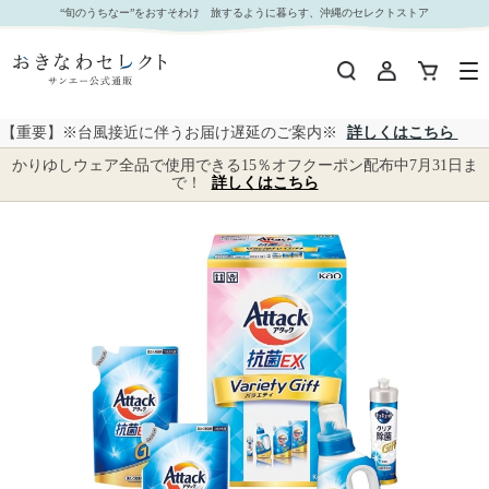
【 6104 】◇ 花王 アタック抗菌EXバラエティギフト｜おきなわセレクト サンエー公式通販
“旬のうちなー”をおすそわけ 旅するように暮らす、沖縄のセレクトストア
【重要】※台風接近に伴うお届け遅延のご案内※
詳しくはこちら
かりゆしウェア全品で使用できる15％オフクーポン配布中7月31日ま
で！
詳しくはこちら