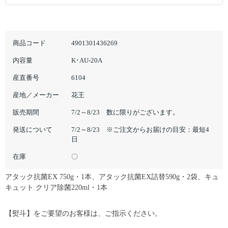
商品コード
4901301436269
内容量
K･AU-20A
産直番号
6104
産地／メーカー
花王
販売期間
7/2～8/23 数に限りがございます。
発送について
7/2～8/23 ※ご注文からお届けの目安：最短4
日
在庫
〇
アタック抗菌EX 750g・1本、アタック抗菌EX詰替590g・2袋、キュ
キュット クリア除菌220ml・1本
【熨斗】をご要望のお客様は、ご指示ください。