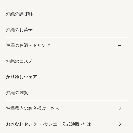
沖縄の調味料
フルーツ・野菜
加工食品
沖縄のお菓子
お肉
缶詰／パウチ
調味料
沖縄のお酒・ドリンク
海産物
沖縄料理
砂糖／黒砂糖
お菓子
沖縄のコスメ
沖縄そば／乾麺
塩
黒糖
お酒・ドリンク
かりゆしウェア
レトルト食品
お酢／ドレッシング
ちんすこう
泡盛
コスメ
沖縄の雑貨
乾物／粉類
しょうゆ
伝統菓子
ビール・チューハイ
スキンケア
かりゆしウェア
沖縄県内のお客様はこちら
みそ
スナック
ワイン・ウィスキー・カクテル
ボディケア
メンズ
雑貨
おきなわセレクト~サンエー公式通販~とは
だし／スパイス／島唐辛子
おつまみ
ドリンク
ヘアケア
レディース
沖縄ファッション