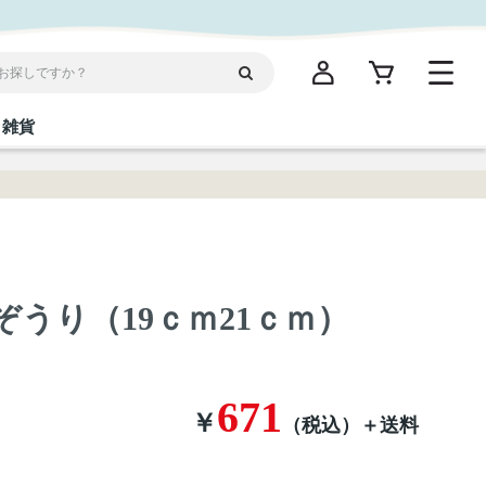
雑貨
閉じる
閉じる
閉じる
閉じる
閉じる
閉じる
閉じる
閉じる
統菓子
ディケア
ディース
海産物
沖縄そば／乾麺
お酢／ドレッシング
ワイン・ウィスキー・カクテル
箸・線香・ウチカビ
スナック
島ぞうり（19ｃｍ21ｃｍ）
縄限定商品（ご当地）
だし／スパイス／島唐辛子
Vケア
671
￥
（税込）
＋送料