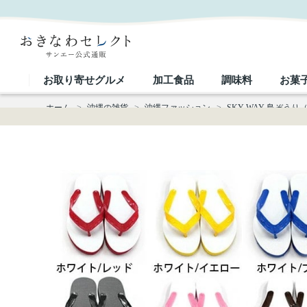
SKY WAY 島ぞうり（19ｃｍ21ｃｍ）｜おきなわセレクト サンエー公式通販
お取り寄せグルメ
加工食品
調味料
お菓
ホーム
>
沖縄の雑貨
>
沖縄ファッション
>
SKY WAY 島ぞうり