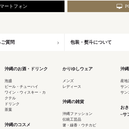
マートフォン
P
るご質問
包装・熨斗について
沖縄のお酒・ドリンク
かりゆしウェア
沖縄
泡盛
メンズ
産地
ビール・チューハイ
レディース
サン
ワイン・ウィスキー・カ
サン
クテル
沖縄の雑貨
ドリンク
おき
茶葉
沖縄ファッション
~サ
伝統工芸品
沖縄のコスメ
箸・線香・ウチカビ