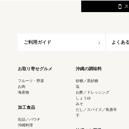
ス
ご利用ガイド
よくあ
お取り寄せグルメ
沖縄の調味料
フルーツ・野菜
砂糖／黒砂糖
お肉
塩
海産物
お酢／ドレッシング
しょうゆ
みそ
加工食品
だし／スパイス／島唐辛
子
缶詰／パウチ
沖縄料理