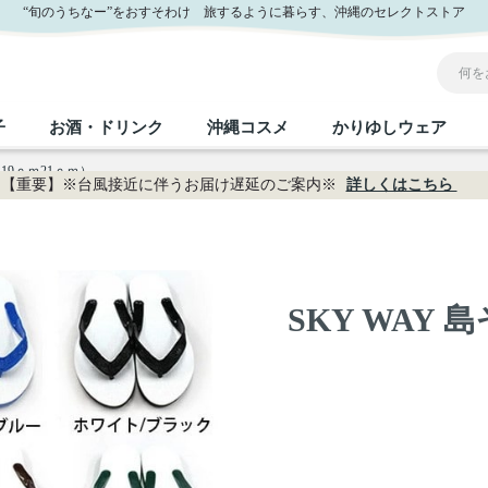
“旬のうちなー”をおすそわけ 旅するように暮らす、沖縄のセレクトストア
子
お酒・ドリンク
沖縄コスメ
かりゆしウェア
（19ｃｍ21ｃｍ）
【重要】※台風接近に伴うお届け遅延のご案内※
詳しくはこちら
沖縄のお取り寄せグルメすべて
沖縄の加工食品すべて
沖縄の調味料すべて
沖縄のお菓子すべて
沖縄のお酒・ドリンクすべて
沖縄のコスメすべて
かりゆしウェアすべて
沖縄の雑貨すべて
フルーツ・野菜
缶詰／パウチ
砂糖／黒砂糖
黒糖
泡盛
スキンケア
メンズ
沖縄ファッション
ちんすこう
お肉
沖縄料理
塩
ビール・チューハイ
伝統工芸品
伝
ボ
レ
SKY WAY 
おつまみ
紅芋
沖
乾物／粉類
みそ
茶葉
レトルト食品
しょうゆ
ドリンク
ヘアケア
U
限定品