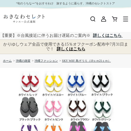
SKY WAY 島ぞうり（19ｃｍ21ｃｍ）｜おきなわセレクト サンエー公式通販
“旬のうちなー”をおすそわけ 旅するように暮らす、沖縄のセレクトストア
【重要】※台風接近に伴うお届け遅延のご案内※
詳しくはこちら
かりゆしウェア全品で使用できる15％オフクーポン配布中7月31日ま
で！
詳しくはこちら
ホーム
>
沖縄の雑貨
>
沖縄ファッション
>
SKY WAY 島ぞうり（19ｃｍ21ｃｍ）