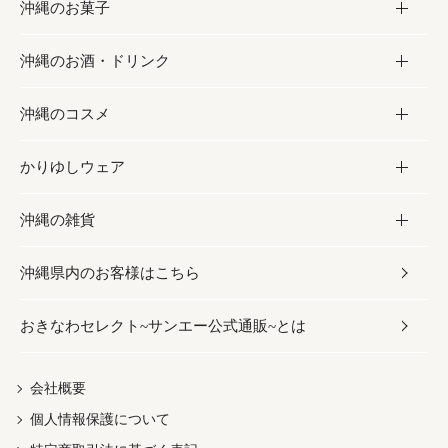
沖縄のお菓子
お肉
缶詰／パウチ
調味料
沖縄のお酒・ドリンク
海産物
沖縄料理
砂糖／黒砂糖
お菓子
沖縄のコスメ
沖縄そば／乾麺
塩
黒糖
お酒・ドリンク
かりゆしウェア
レトルト食品
お酢／ドレッシング
ちんすこう
泡盛
コスメ
沖縄の雑貨
乾物／粉類
しょうゆ
伝統菓子
ビール・チューハイ
スキンケア
かりゆしウェア
沖縄県内のお客様はこちら
みそ
スナック
ワイン・ウィスキー・カクテル
ボディケア
メンズ
雑貨
おきなわセレクト~サンエー公式通販~とは
だし／スパイス／島唐辛子
おつまみ
ドリンク
ヘアケア
レディース
沖縄ファッション
紅芋
茶葉
UVケア
伝統工芸品
会社概要
個人情報保護について
沖縄限定商品（ご当地）
限定品
箸・線香・ウチカビ