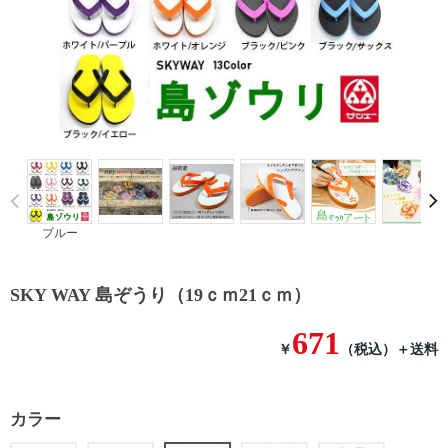
Prev
ブルー
SKY WAY 島ぞうり（19ｃｍ21ｃｍ）
671
￥
（税込）
＋送料
カラー