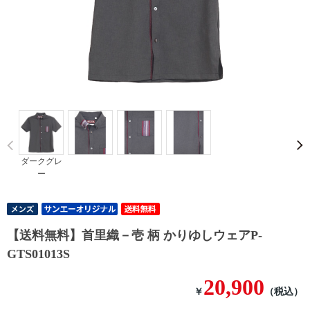
Prev
ダークグレ
ー
【送料無料】首里織－壱 柄 かりゆしウェアP-
GTS01013S
20,900
￥
（税込）