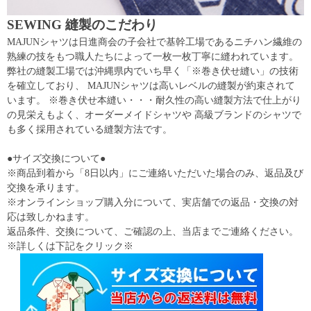
SEWING 縫製のこだわり
MAJUNシャツは日進商会の子会社で基幹工場であるニチハン繊維の
熟練の技をもつ職人たちによって一枚一枚丁寧に縫われています。
弊社の縫製工場では沖縄県内でいち早く「※巻き伏せ縫い」の技術
を確立しており、 MAJUNシャツは高いレベルの縫製が約束されて
います。 ※巻き伏せ本縫い・・・耐久性の高い縫製方法で仕上がり
の見栄えもよく、オーダーメイドシャツや 高級ブランドのシャツで
も多く採用されている縫製方法です。
●サイズ交換について●
※商品到着から「8日以内」にご連絡いただいた場合のみ、返品及び
交換を承ります。
※オンラインショップ購入分について、実店舗での返品・交換の対
応は致しかねます。
返品条件、交換について、ご確認の上、当店までご連絡ください。
※詳しくは下記をクリック※