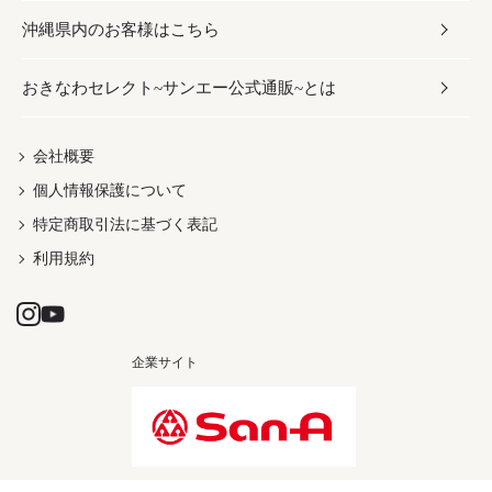
沖縄県内のお客様はこちら
みそ
スナック
ワイン・ウィスキー・カクテル
ボディケア
メンズ
雑貨
おきなわセレクト~サンエー公式通販~とは
だし／スパイス／島唐辛子
おつまみ
ドリンク
ヘアケア
レディース
沖縄ファッション
紅芋
茶葉
UVケア
伝統工芸品
会社概要
個人情報保護について
沖縄限定商品（ご当地）
限定品
箸・線香・ウチカビ
特定商取引法に基づく表記
利用規約
企業サイト