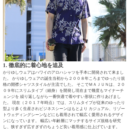
1. 徹底的に着心地を追及
かりゆしウェアはハワイのアロハシャツを手本に開発されて来まし
た。 かりゆしウェアの誕生当初から２００８年ころまでゆったり規
格の開襟シャツスタイルが主流でした。 そこでＭＡＪＵＮは、２０
０９年にスリムタイプ（細身）を開発し現在まで幾度もマイナーチ
ェンジを 繰り返しながら一番快適で着やすい形状に作りあげまし
た。 現在（２０１７年時点）では、スリムタイプが従来のゆったり
型より多く生産されビジネスシーンはもとより カジュアル、リゾー
トウェディングシーンなどにも着用されて幅広く愛用されるデザイ
ンになっています。 幅広い年齢層にマッチするサイズ規格を研究
し、狭すぎず広すぎずのちょうど良い着用感に仕上げています。