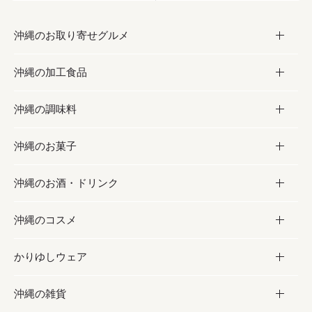
沖縄のお取り寄せグルメ
沖縄の加工食品
お取り寄せグルメ
沖縄の調味料
フルーツ・野菜
加工食品
沖縄のお菓子
お肉
缶詰／パウチ
調味料
沖縄のお酒・ドリンク
海産物
沖縄料理
砂糖／黒砂糖
お菓子
沖縄のコスメ
沖縄そば／乾麺
塩
黒糖
お酒・ドリンク
かりゆしウェア
レトルト食品
お酢／ドレッシング
ちんすこう
泡盛
コスメ
沖縄の雑貨
乾物／粉類
しょうゆ
伝統菓子
ビール・チューハイ
スキンケア
かりゆしウェア