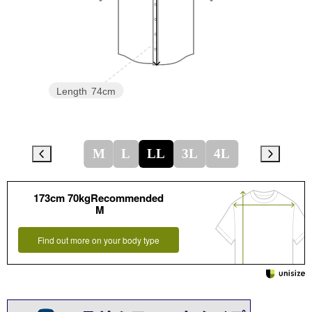
Length
74cm
M
L
LL
3L
4L
173cm 70kgRecommended
M
Find out more on your body type