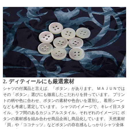
2. ディティールにも厳選素材
シャツの付属品と言えば、「ボタン」があります。 ＭＡＪＵＮでは
その「ボタン」選びにも徹底したこだわりを持っています。 プリン
トの柄や色に合わせ、ボタンの素材や色合いを選別し、着用シーン
なども考慮し選定しています。 シャツのイメージで、キレイ目スタ
イル、ラフ間のあるカジュアルスタイル、それぞれのイメージに ボ
タンの素材感を組み合わせ商品企画し商品化しています。 天然素材
「貝」や「ココナッツ」などボタンの存在感もしっかりシャツ全体