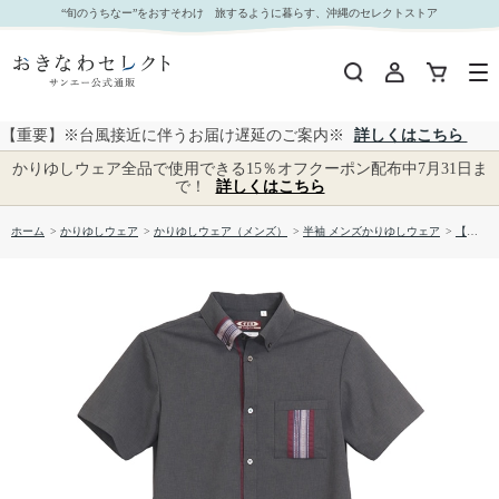
【送料無料】首里織－壱 柄 かりゆしウェアP-GTS01013S｜おきなわセレクト サンエー公式通
“旬のうちなー”をおすそわけ 旅するように暮らす、沖縄のセレクトストア
販
【重要】※台風接近に伴うお届け遅延のご案内※
詳しくはこちら
かりゆしウェア全品で使用できる15％オフクーポン配布中7月31日ま
で！
詳しくはこちら
ホーム
>
かりゆしウェア
>
かりゆしウェア（メンズ）
>
半袖 メンズかりゆしウェア
>
【送料無料】首里織－壱 柄 かりゆしウェアP-GTS01013S