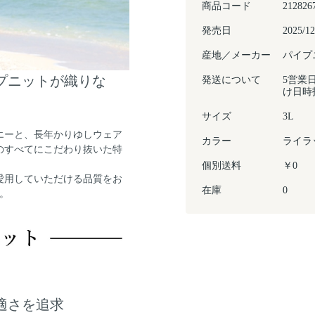
商品コード
212826
発売日
2025/12
産地／メーカー
パイプ
イプニットが織りな
発送について
5営業
け日時
サイズ
3L
エーと、長年かりゆしウェア
カラー
ライラ
のすべてにこだわり抜いた特
個別送料
￥0
愛用していただける品質をお
在庫
0
。
快適さを追求