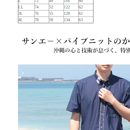
L
72
49
116
60
LL
74
52
122
62
3L
76
55
128
62
4L
78
58
134
63