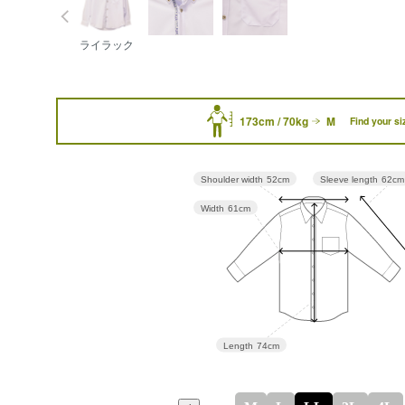
ライラック
173cm / 70kg
M
Find your si
Sleeve length
62cm
Shoulder width
52cm
Width
61cm
Length
74cm