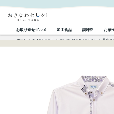
【送料無料】 肩切り替え入り 長袖 かりゆしウェアP-SAT1907｜おきなわセレクト サンエー公式通
お取り寄せグルメ
加工食品
調味料
お菓
ホーム
>
かりゆしウェア
>
かりゆしウェア（メンズ）
>
長袖 