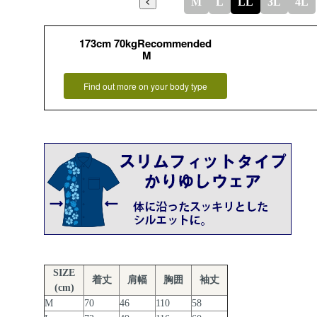
M
L
LL
3L
4L
173cm 70kgRecommended
M
Find out more on your body type
SIZE
着丈
肩幅
胸囲
袖丈
(cm)
M
70
46
110
58