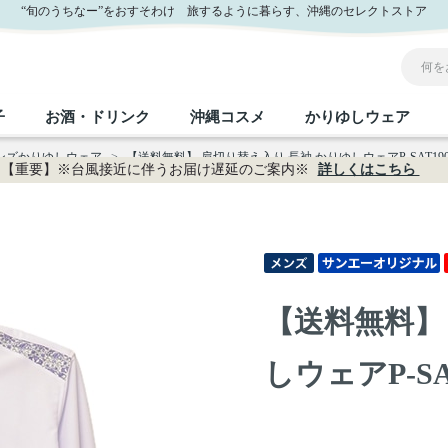
販
“旬のうちなー”をおすそわけ 旅するように暮らす、沖縄のセレクトストア
子
お酒・ドリンク
沖縄コスメ
かりゆしウェア
メンズかりゆしウェア
>
【送料無料】 肩切り替え入り 長袖 かりゆしウェアP-SAT190
【重要】※台風接近に伴うお届け遅延のご案内※
詳しくはこちら
沖縄のお取り寄せグルメすべて
沖縄の加工食品すべて
沖縄の調味料すべて
沖縄のお菓子すべて
沖縄のお酒・ドリンクすべて
沖縄のコスメすべて
かりゆしウェアすべて
沖縄の雑貨すべて
フルーツ・野菜
缶詰／パウチ
砂糖／黒砂糖
黒糖
泡盛
スキンケア
メンズ
沖縄ファッション
ちんすこう
お肉
沖縄料理
塩
ビール・チューハイ
伝統工芸品
伝
ボ
レ
【送料無料】
おつまみ
紅芋
沖
乾物／粉類
みそ
茶葉
レトルト食品
しょうゆ
ドリンク
ヘアケア
U
しウェアP-SA
限定品