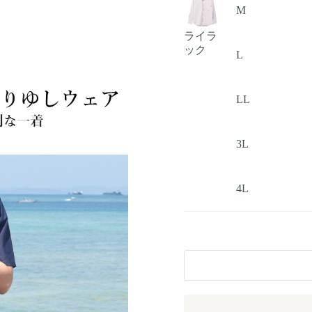
M
ライラ
ック
L
LL
3L
4L