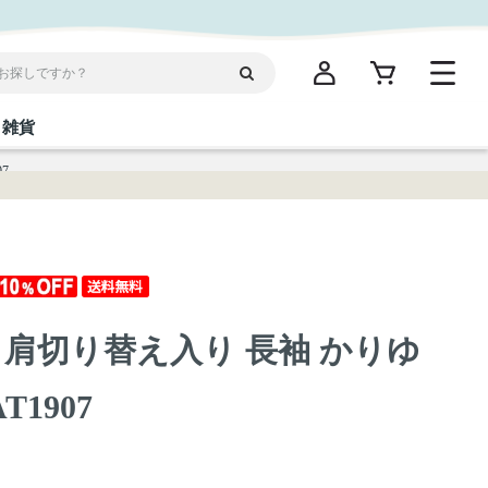
雑貨
7
閉じる
閉じる
閉じる
閉じる
閉じる
閉じる
閉じる
閉じる
統菓子
ディケア
ディース
海産物
沖縄そば／乾麺
お酢／ドレッシング
ワイン・ウィスキー・カクテル
箸・線香・ウチカビ
スナック
 肩切り替え入り 長袖 かりゆ
縄限定商品（ご当地）
だし／スパイス／島唐辛子
Vケア
T1907