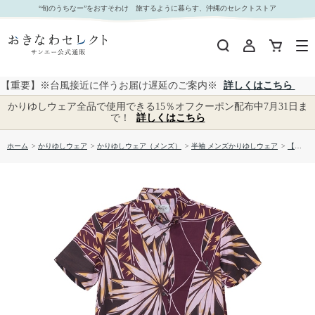
【送料無料】バナナシルエット柄 イフミック かりゆしウェアP1025-24｜おきなわセレクト サン
“旬のうちなー”をおすそわけ 旅するように暮らす、沖縄のセレクトストア
エー公式通販
【重要】※台風接近に伴うお届け遅延のご案内※
詳しくはこちら
かりゆしウェア全品で使用できる15％オフクーポン配布中7月31日ま
で！
詳しくはこちら
ホーム
>
かりゆしウェア
>
かりゆしウェア（メンズ）
>
半袖 メンズかりゆしウェア
>
【送料無料】バナナシルエット柄 イフミック かりゆしウェアP1025-24