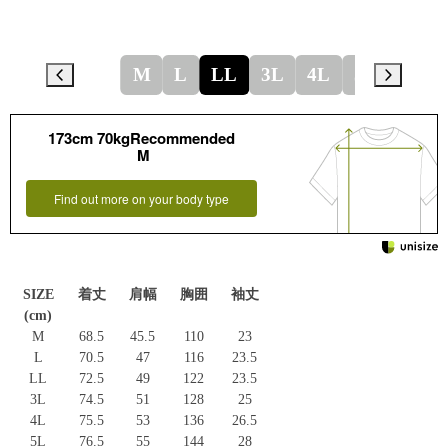
M
L
LL
3L
4L
5L
173cm 70kgRecommended
M
Find out more on your body type
SIZE
着丈
肩幅
胸囲
袖丈
(cm)
M
68.5
45.5
110
23
L
70.5
47
116
23.5
LL
72.5
49
122
23.5
3L
74.5
51
128
25
4L
75.5
53
136
26.5
5L
76.5
55
144
28