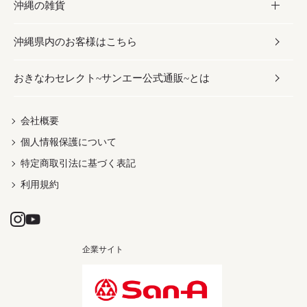
沖縄の雑貨
乾物／粉類
しょうゆ
伝統菓子
ビール・チューハイ
スキンケア
かりゆしウェア
沖縄県内のお客様はこちら
みそ
スナック
ワイン・ウィスキー・カクテル
ボディケア
メンズ
雑貨
おきなわセレクト~サンエー公式通販~とは
だし／スパイス／島唐辛子
おつまみ
ドリンク
ヘアケア
レディース
沖縄ファッション
紅芋
茶葉
UVケア
伝統工芸品
会社概要
個人情報保護について
沖縄限定商品（ご当地）
限定品
箸・線香・ウチカビ
特定商取引法に基づく表記
利用規約
企業サイト