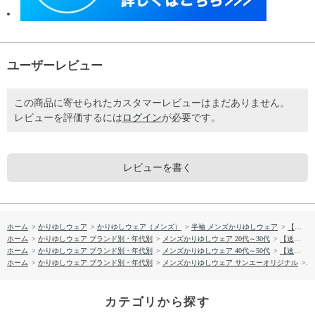
ユーザーレビュー
この商品に寄せられたカスタマーレビューはまだありません。
レビューを評価するには
ログイン
が必要です。
レビューを書く
ホーム
>
かりゆしウェア
>
かりゆしウェア（メンズ）
>
半袖 メンズかりゆしウェア
>
【送料無料】バナナシルエット柄 イフミック かりゆしウェアP1025-24
ホーム
>
かりゆしウェア ブランド別・年代別
>
メンズかりゆしウェア 20代～30代
>
【送料無料】バナナシルエット柄 イフミック かりゆしウェアP1025-24
ホーム
>
かりゆしウェア ブランド別・年代別
>
メンズかりゆしウェア 40代～50代
>
【送料無料】バナナシルエット柄 イフミック かりゆしウェアP1025-24
ホーム
>
かりゆしウェア ブランド別・年代別
>
メンズかりゆしウェア サンエーオリジナル
>
【
カテゴリから探す