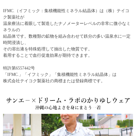
IFMC.（イフミック：集積機能性ミネラル結晶体）は（株）テイコ
ク製薬社が
温泉療法に着眼して製造したナノメーターレベルの非常に微小なミ
ネラルの
結晶体です。数種類の鉱物を組み合わせて鉄分の多い温泉水に一定
時間浸漬し、
その溶出液を特殊処理して抽出した物質です。
着用することで血行促進効果が期待できます。
特許第6557442号
「IFMC.」「イフミック」「集積機能性ミネラル結晶体」は
株式会社テイコク製薬社の商標または登録商標です。