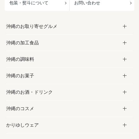
包装・熨斗について
お問い合わせ
沖縄のお取り寄せグルメ
沖縄の加工食品
お取り寄せグルメ
沖縄の調味料
フルーツ・野菜
加工食品
沖縄のお菓子
お肉
缶詰／パウチ
調味料
沖縄のお酒・ドリンク
海産物
沖縄料理
砂糖／黒砂糖
お菓子
沖縄のコスメ
沖縄そば／乾麺
塩
黒糖
お酒・ドリンク
かりゆしウェア
レトルト食品
お酢／ドレッシング
ちんすこう
泡盛
コスメ