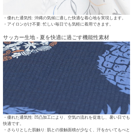
・優れた通気性: 沖縄の気候に適した快適な着心地を実現します。
・アイロンがけ不要: 忙しい毎日でも気軽に着用できます。
サッカー生地 - 夏を快適に過ごす機能性素材
・優れた通気性: 凹凸加工により、空気の流れを促進し、暑い日でも
快適です。
・さらりとした肌触り: 肌との接触面積が少なく、汗をかいてもべと