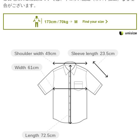
合がございます。
173cm / 70kg
M
Find your size
Sleeve length
23.5cm
Shoulder width
49cm
Width
61cm
Length
72.5cm