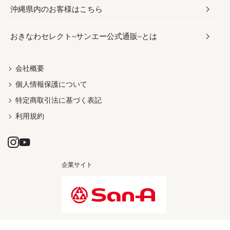
沖縄県内のお客様はこちら
みそ
スナック
ワイン・ウィスキー・カクテル
ボディケア
メンズ
雑貨
おきなわセレクト~サンエー公式通販~とは
だし／スパイス／島唐辛子
おつまみ
ドリンク
ヘアケア
レディース
沖縄ファッション
紅芋
茶葉
UVケア
伝統工芸品
会社概要
個人情報保護について
沖縄限定商品（ご当地）
限定品
箸・線香・ウチカビ
特定商取引法に基づく表記
利用規約
企業サイト