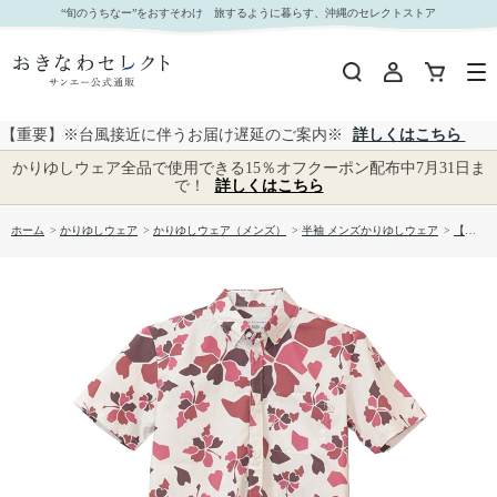
【送料無料】形態安定 ブロックフラワー柄 かりゆしウェアP1025-21｜おきなわセレクト サンエ
“旬のうちなー”をおすそわけ 旅するように暮らす、沖縄のセレクトストア
ー公式通販
【重要】※台風接近に伴うお届け遅延のご案内※
詳しくはこちら
かりゆしウェア全品で使用できる15％オフクーポン配布中7月31日ま
で！
詳しくはこちら
ホーム
>
かりゆしウェア
>
かりゆしウェア（メンズ）
>
半袖 メンズかりゆしウェア
>
【送料無料】形態安定 ブロックフラワー柄 かりゆしウェアP1025-21