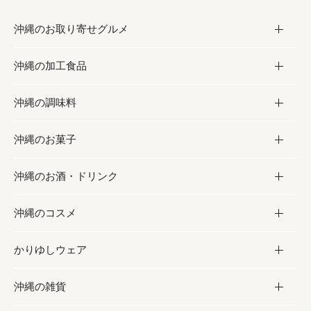
沖縄のお取り寄せグルメ
沖縄の加工食品
お取り寄せグルメ
沖縄の調味料
フルーツ・野菜
加工食品
沖縄のお菓子
お肉
缶詰／パウチ
調味料
沖縄のお酒・ドリンク
海産物
沖縄料理
砂糖／黒砂糖
お菓子
沖縄のコスメ
沖縄そば／乾麺
塩
黒糖
お酒・ドリンク
かりゆしウェア
レトルト食品
お酢／ドレッシング
ちんすこう
泡盛
コスメ
沖縄の雑貨
乾物／粉類
しょうゆ
伝統菓子
ビール・チューハイ
スキンケア
かりゆしウェア