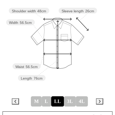
Sleeve length
26cm
Shoulder width
48cm
Width
56.5cm
Waist
56.5cm
Length
76cm
M
L
LL
3L
4L