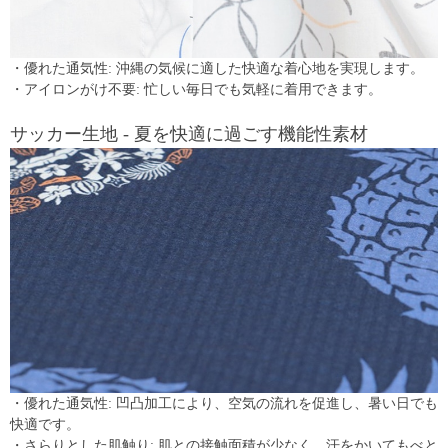
・優れた通気性: 沖縄の気候に適した快適な着心地を実現します。
・アイロンがけ不要: 忙しい毎日でも気軽に着用できます。
サッカー生地 - 夏を快適に過ごす機能性素材
・優れた通気性: 凹凸加工により、空気の流れを促進し、暑い日でも
快適です。
・さらりとした肌触り: 肌との接触面積が少なく、汗をかいてもべと