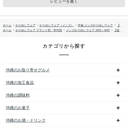
レビューを書く
ホーム
>
かりゆしウェア
>
かりゆしウェア（メンズ）
>
半袖 メンズかりゆしウェア
>
【送料無料】形態安定 ヨットハーバー濃地柄 かりゆしウェアP1025-17
ホーム
>
かりゆしウェア ブランド別・年代別
>
メンズかりゆしウェア 20代～30代
>
【送料無料】形態安定 ヨットハーバー濃地柄 かりゆしウェアP1025-17
カテゴリから探す
沖縄のお取り寄せグルメ
沖縄の加工食品
沖縄の調味料
沖縄のお菓子
沖縄のお酒・ドリンク