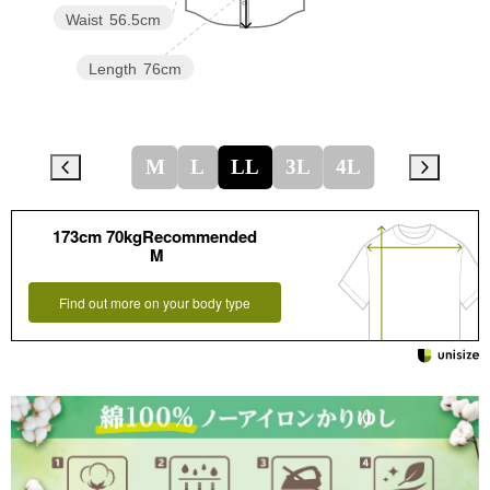
Waist
56.5cm
Length
76cm
M
L
LL
3L
4L
173cm 70kgRecommended
M
Find out more on your body type