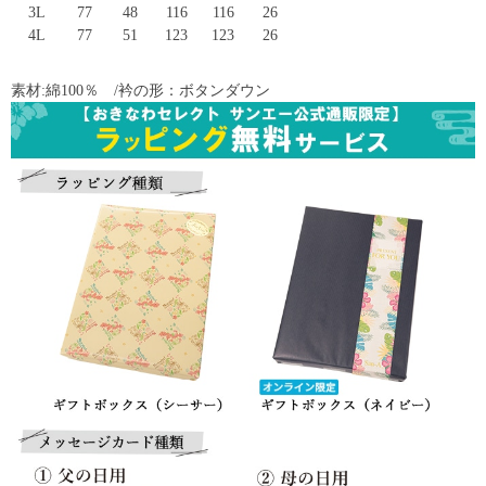
3L
77
48
116
116
26
4L
77
51
123
123
26
素材:綿100％ /衿の形：ボタンダウン