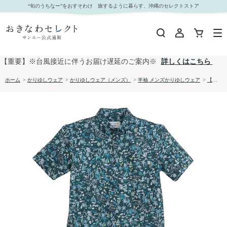
【送料無料】形態安定 ヨットハーバー濃地柄 かりゆしウェアP1025-17｜おきなわセレクト サン
“旬のうちなー”をおすそわけ 旅するように暮らす、沖縄のセレクトストア
エー公式通販
【重要】※台風接近に伴うお届け遅延のご案内※
詳しくはこちら
ホーム
>
かりゆしウェア
>
かりゆしウェア（メンズ）
>
半袖 メンズかりゆしウェア
>
【送料無料】形態安定 ヨットハーバー濃地柄 かりゆしウェアP1025-17