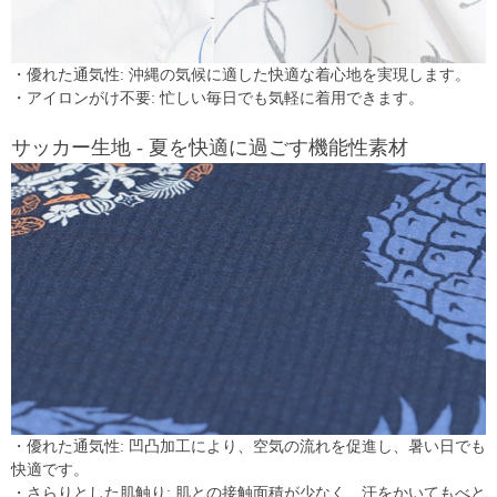
・優れた通気性: 沖縄の気候に適した快適な着心地を実現します。
・アイロンがけ不要: 忙しい毎日でも気軽に着用できます。
サッカー生地 - 夏を快適に過ごす機能性素材
・優れた通気性: 凹凸加工により、空気の流れを促進し、暑い日でも
快適です。
・さらりとした肌触り: 肌との接触面積が少なく、汗をかいてもべと