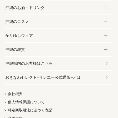
沖縄のお酒・ドリンク
海産物
沖縄料理
砂糖／黒砂糖
お菓子
沖縄のコスメ
沖縄そば／乾麺
塩
黒糖
お酒・ドリンク
かりゆしウェア
レトルト食品
お酢／ドレッシング
ちんすこう
泡盛
コスメ
沖縄の雑貨
乾物／粉類
しょうゆ
伝統菓子
ビール・チューハイ
スキンケア
かりゆしウェア
沖縄県内のお客様はこちら
みそ
スナック
ワイン・ウィスキー・カクテル
ボディケア
メンズ
雑貨
おきなわセレクト~サンエー公式通販~とは
だし／スパイス／島唐辛子
おつまみ
ドリンク
ヘアケア
レディース
沖縄ファッション
紅芋
茶葉
UVケア
伝統工芸品
会社概要
個人情報保護について
沖縄限定商品（ご当地）
限定品
箸・線香・ウチカビ
特定商取引法に基づく表記