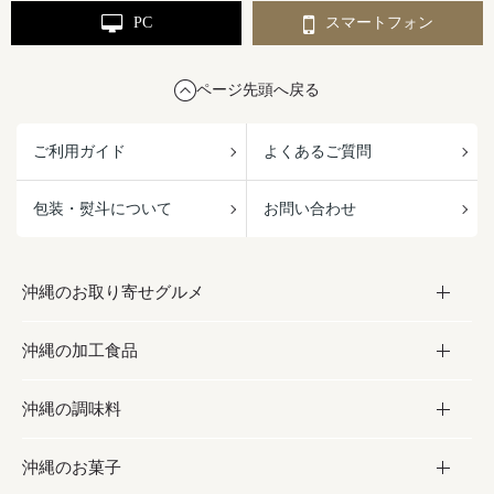
PC
スマートフォン
ページ先頭へ戻る
ご利用ガイド
よくあるご質問
包装・熨斗について
お問い合わせ
沖縄のお取り寄せグルメ
沖縄の加工食品
お取り寄せグルメ
沖縄の調味料
フルーツ・野菜
加工食品
沖縄のお菓子
お肉
缶詰／パウチ
調味料