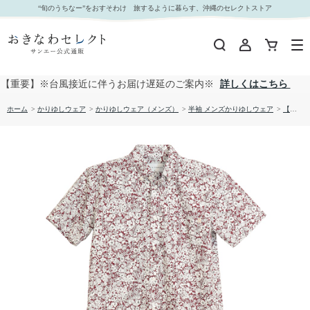
【送料無料】形態安定 小花総柄 かりゆしウェアP1025-03｜おきなわセレクト サンエー公式通販
“旬のうちなー”をおすそわけ 旅するように暮らす、沖縄のセレクトストア
【重要】※台風接近に伴うお届け遅延のご案内※
詳しくはこちら
ホーム
>
かりゆしウェア
>
かりゆしウェア（メンズ）
>
半袖 メンズかりゆしウェア
>
【送料無料】形態安定 小花総柄 かりゆしウェアP1025-03