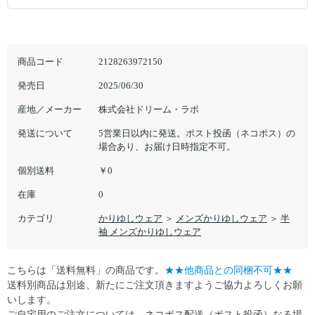
商品コード
2128263972150
発売日
2025/06/30
産地／メーカー
株式会社ドリーム・ラボ
発送について
5営業日以内に発送。ポスト投函（ネコポス）の
場合あり、お届け日時指定不可。
個別送料
￥0
在庫
0
カテゴリ
かりゆしウェア
＞
メンズかりゆしウェア
＞
半
袖 メンズかりゆしウェア
こちらは「送料無料」の商品です。
★★他商品との同梱不可★★
送料別商品は別途、新たにご注文頂きますようご協力よろしくお願
いします。
ご自宅用のご注文については、ネコポス配送（ポスト投函）なる場