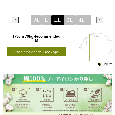
M
L
LL
3L
4L
5L
173cm 70kgRecommended
M
Find out more on your body type