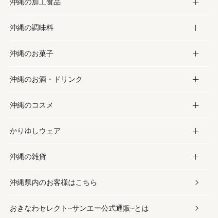
沖縄の加工食品
お取り寄せグルメ
沖縄の調味料
フルーツ・野菜
加工食品
沖縄のお菓子
お肉
缶詰／パウチ
調味料
沖縄のお酒・ドリンク
海産物
沖縄料理
砂糖／黒砂糖
お菓子
沖縄のコスメ
沖縄そば／乾麺
塩
黒糖
お酒・ドリンク
かりゆしウェア
レトルト食品
お酢／ドレッシング
ちんすこう
泡盛
コスメ
沖縄の雑貨
乾物／粉類
しょうゆ
伝統菓子
ビール・チューハイ
スキンケア
かりゆしウェア
沖縄県内のお客様はこちら
みそ
スナック
ワイン・ウィスキー・カクテル
ボディケア
メンズ
雑貨
おきなわセレクト~サンエー公式通販~とは
だし／スパイス／島唐辛子
おつまみ
ドリンク
ヘアケア
レディース
沖縄ファッション