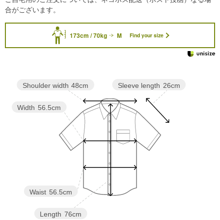
合がございます。
173cm / 70kg
M
Find your size
Sleeve length
26cm
Shoulder width
48cm
Width
56.5cm
Waist
56.5cm
Length
76cm