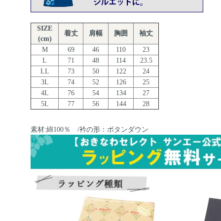
SIZE
着丈
肩幅
胸囲
袖丈
(cm)
M
69
46
110
23
L
71
48
114
23.5
LL
73
50
122
24
3L
74
52
126
25
4L
76
54
134
27
5L
77
56
144
28
素材:綿100％ /衿の形：ボタンダウン