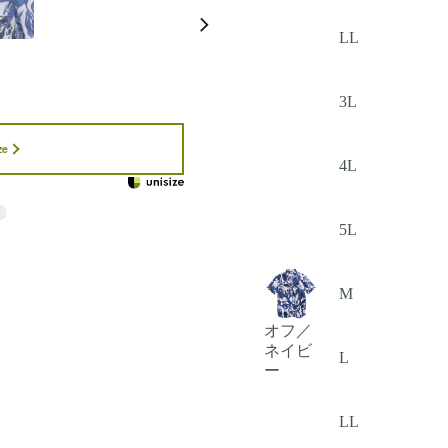
LL
3L
ze
4L
5L
M
オフ／
ネイビ
L
ー
LL