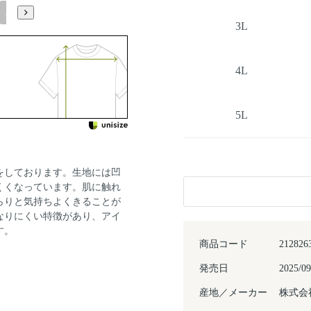
5L
3L
4L
5L
をしております。生地には凹
くくなっています。肌に触れ
らりと気持ちよくきることが
なりにくい特徴があり、アイ
す。
商品コード
212826
発売日
2025/09
産地／メーカー
株式会