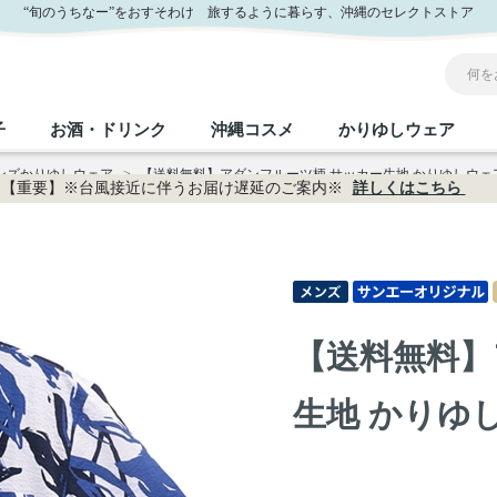
ー公式通販
“旬のうちなー”をおすそわけ 旅するように暮らす、沖縄のセレクトストア
子
お酒・ドリンク
沖縄コスメ
かりゆしウェア
メンズかりゆしウェア
>
【送料無料】アダンフルーツ柄 サッカー生地 かりゆしウェアP1
【重要】※台風接近に伴うお届け遅延のご案内※
詳しくはこちら
沖縄のお取り寄せグルメすべて
沖縄の加工食品すべて
沖縄の調味料すべて
沖縄のお菓子すべて
沖縄のお酒・ドリンクすべて
沖縄のコスメすべて
かりゆしウェアすべて
沖縄の雑貨すべて
フルーツ・野菜
缶詰／パウチ
砂糖／黒砂糖
黒糖
泡盛
スキンケア
メンズ
沖縄ファッション
ちんすこう
お肉
沖縄料理
塩
ビール・チューハイ
伝統工芸品
伝
ボ
レ
【送料無料】
おつまみ
紅芋
沖
乾物／粉類
みそ
茶葉
レトルト食品
しょうゆ
ドリンク
ヘアケア
U
生地 かりゆしウ
限定品