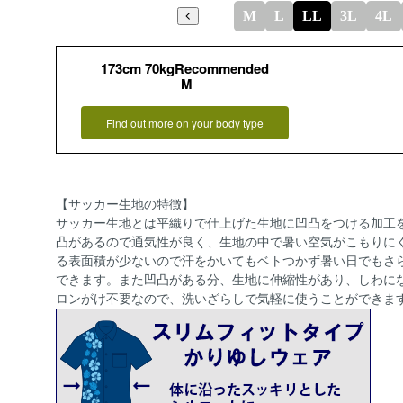
M
L
LL
3L
4L
173cm 70kgRecommended
M
Find out more on your body type
【サッカー生地の特徴】
サッカー生地とは平織りで仕上げた生地に凹凸をつける加工
凸があるので通気性が良く、生地の中で暑い空気がこもりに
る表面積が少ないので汗をかいてもベトつかず暑い日でもさ
できます。また凹凸がある分、生地に伸縮性があり、しわに
ロンがけ不要なので、洗いざらしで気軽に使うことができま