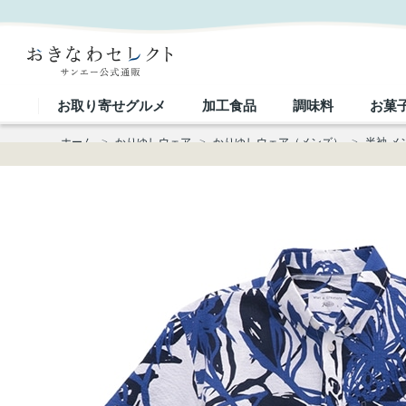
【送料無料】アダンフルーツ柄 サッカー生地 かりゆしウェアP1025-10｜おきなわセレクト サンエ
お取り寄せグルメ
加工食品
調味料
お菓
ホーム
>
かりゆしウェア
>
かりゆしウェア（メンズ）
>
半袖 