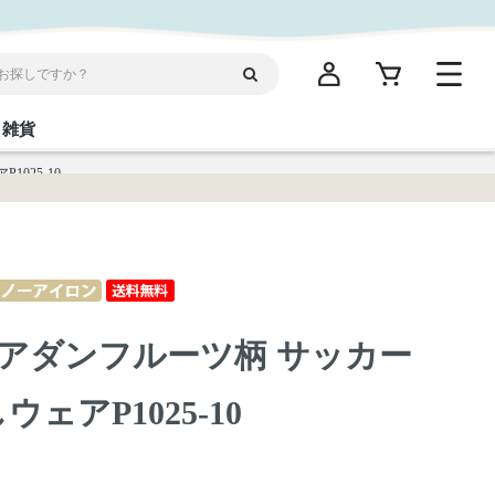
雑貨
025-10
閉じる
閉じる
閉じる
閉じる
閉じる
閉じる
閉じる
閉じる
統菓子
ディケア
ディース
海産物
沖縄そば／乾麺
お酢／ドレッシング
ワイン・ウィスキー・カクテル
箸・線香・ウチカビ
スナック
アダンフルーツ柄 サッカー
縄限定商品（ご当地）
だし／スパイス／島唐辛子
Vケア
ェアP1025-10