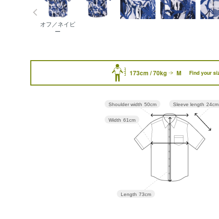
オフ／ネイビ
ー
173cm / 70kg
M
Find your si
Sleeve length
24cm
Shoulder width
50cm
Width
61cm
Length
73cm