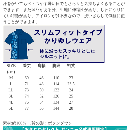
汗をかいてもベトつかず暑い日でもさらりと気持ちよくきることが
できます。また凹凸がある分、生地に伸縮性があり、しわになりに
くい特徴があり、アイロンがけ不要なので、洗いざらしで気軽に使
うことができます。
SIZE
着丈
肩幅
胸囲
袖丈
(cm)
M
69
46
110
23
L
71
48
114
23.5
LL
73
50
122
24
3L
74
52
126
25
4L
76
54
134
27
5L
77
56
144
28
素材:綿100％ /衿の形：ボタンダウン