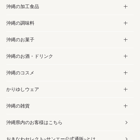
沖縄の加工食品
お取り寄せグルメ
沖縄の調味料
フルーツ・野菜
加工食品
沖縄のお菓子
お肉
缶詰／パウチ
調味料
沖縄のお酒・ドリンク
海産物
沖縄料理
砂糖／黒砂糖
お菓子
沖縄のコスメ
沖縄そば／乾麺
塩
黒糖
お酒・ドリンク
かりゆしウェア
レトルト食品
お酢／ドレッシング
ちんすこう
泡盛
コスメ
沖縄の雑貨
乾物／粉類
しょうゆ
伝統菓子
ビール・チューハイ
スキンケア
かりゆしウェア
沖縄県内のお客様はこちら
みそ
スナック
ワイン・ウィスキー・カクテル
ボディケア
メンズ
雑貨
おきなわセレクト~サンエー公式通販~とは
だし／スパイス／島唐辛子
おつまみ
ドリンク
ヘアケア
レディース
沖縄ファッション