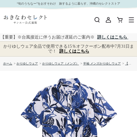
【送料無料】アダンフルーツ柄 サッカー生地 かりゆしウェアP1025-10｜おきなわセレクト サン
“旬のうちなー”をおすそわけ 旅するように暮らす、沖縄のセレクトストア
エー公式通販
【重要】※台風接近に伴うお届け遅延のご案内※
詳しくはこちら
かりゆしウェア全品で使用できる15％オフクーポン配布中7月31日ま
で！
詳しくはこちら
ホーム
>
かりゆしウェア
>
かりゆしウェア（メンズ）
>
半袖 メンズかりゆしウェア
>
【送料無料】アダンフルーツ柄 サッカー生地 かりゆしウェアP1025-10