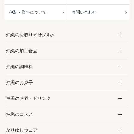
包装・熨斗について
お問い合わせ
沖縄のお取り寄せグルメ
沖縄の加工食品
お取り寄せグルメ
沖縄の調味料
フルーツ・野菜
加工食品
沖縄のお菓子
お肉
缶詰／パウチ
調味料
沖縄のお酒・ドリンク
海産物
沖縄料理
砂糖／黒砂糖
お菓子
沖縄のコスメ
沖縄そば／乾麺
塩
黒糖
お酒・ドリンク
かりゆしウェア
レトルト食品
お酢／ドレッシング
ちんすこう
泡盛
コスメ