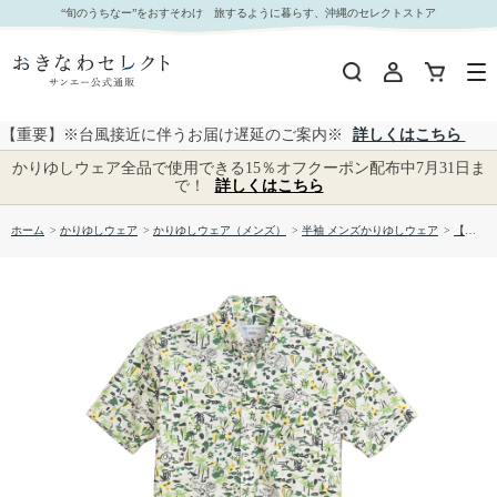
【送料無料】形態安定 ヨットハーバー柄 かりゆしウェアP1025-05｜おきなわセレクト サンエー
“旬のうちなー”をおすそわけ 旅するように暮らす、沖縄のセレクトストア
公式通販
【重要】※台風接近に伴うお届け遅延のご案内※
詳しくはこちら
かりゆしウェア全品で使用できる15％オフクーポン配布中7月31日ま
で！
詳しくはこちら
ホーム
>
かりゆしウェア
>
かりゆしウェア（メンズ）
>
半袖 メンズかりゆしウェア
>
【送料無料】形態安定 ヨットハーバー柄 かりゆしウェアP1025-05