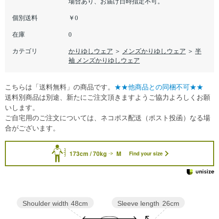
場合あり、お届け日時指定不可。
個別送料
￥0
在庫
0
カテゴリ
かりゆしウェア
＞
メンズかりゆしウェア
＞
半
袖 メンズかりゆしウェア
こちらは「送料無料」の商品です。
★★他商品との同梱不可★★
送料別商品は別途、新たにご注文頂きますようご協力よろしくお願
いします。
ご自宅用のご注文については、ネコポス配送（ポスト投函）なる場
合がございます。
173cm / 70kg
M
Find your size
Sleeve length
26cm
Shoulder width
48cm