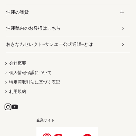
沖縄の雑貨
乾物／粉類
しょうゆ
伝統菓子
ビール・チューハイ
スキンケア
かりゆしウェア
沖縄県内のお客様はこちら
みそ
スナック
ワイン・ウィスキー・カクテル
ボディケア
メンズ
雑貨
おきなわセレクト~サンエー公式通販~とは
だし／スパイス／島唐辛子
おつまみ
ドリンク
ヘアケア
レディース
沖縄ファッション
紅芋
茶葉
UVケア
伝統工芸品
会社概要
個人情報保護について
沖縄限定商品（ご当地）
限定品
箸・線香・ウチカビ
特定商取引法に基づく表記
利用規約
企業サイト