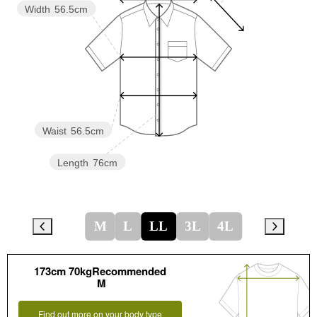
Width
56.5cm
Waist
56.5cm
Length
76cm
M
L
LL
3L
4L
173cm 70kgRecommended
M
Find out more on your body type