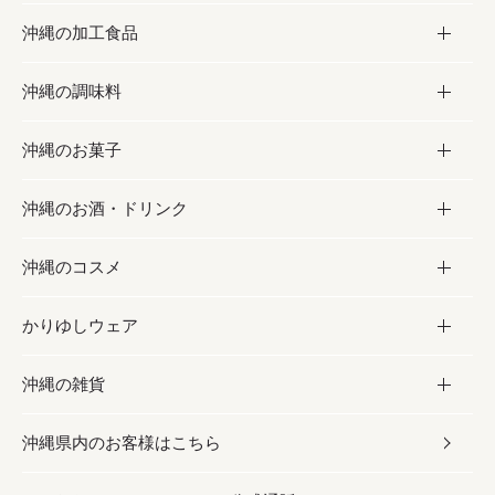
沖縄の加工食品
お取り寄せグルメ
沖縄の調味料
フルーツ・野菜
加工食品
沖縄のお菓子
お肉
缶詰／パウチ
調味料
沖縄のお酒・ドリンク
海産物
沖縄料理
砂糖／黒砂糖
お菓子
沖縄のコスメ
沖縄そば／乾麺
塩
黒糖
お酒・ドリンク
かりゆしウェア
レトルト食品
お酢／ドレッシング
ちんすこう
泡盛
コスメ
沖縄の雑貨
乾物／粉類
しょうゆ
伝統菓子
ビール・チューハイ
スキンケア
かりゆしウェア
沖縄県内のお客様はこちら
みそ
スナック
ワイン・ウィスキー・カクテル
ボディケア
メンズ
雑貨