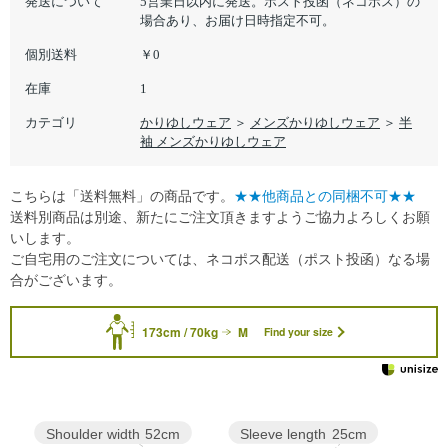
発送について
5営業日以内に発送。ポスト投函（ネコポス）の
場合あり、お届け日時指定不可。
個別送料
￥0
在庫
1
カテゴリ
かりゆしウェア
＞
メンズかりゆしウェア
＞
半
袖 メンズかりゆしウェア
こちらは「送料無料」の商品です。
★★他商品との同梱不可★★
送料別商品は別途、新たにご注文頂きますようご協力よろしくお願
いします。
ご自宅用のご注文については、ネコポス配送（ポスト投函）なる場
合がございます。
173cm / 70kg
M
Find your size
Sleeve length
25cm
Shoulder width
52cm