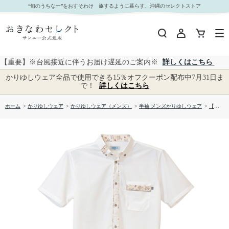
【送料無料】 衿はみ出しライン柄かりゆしウェア P-SAT1806｜おきなわセレクト サンエー公式
“旬のうちなー”をおすそわけ 旅するように暮らす、沖縄のセレクトストア
通販
【重要】※台風接近に伴うお届け遅延のご案内※
詳しくはこちら
かりゆしウェア全品で使用できる15％オフクーポン配布中7月31日ま
で！
詳しくはこちら
ホーム
>
かりゆしウェア
>
かりゆしウェア（メンズ）
>
半袖 メンズかりゆしウェア
>
【送料無料】 衿はみ出しライン柄かりゆしウェア P-SAT1806