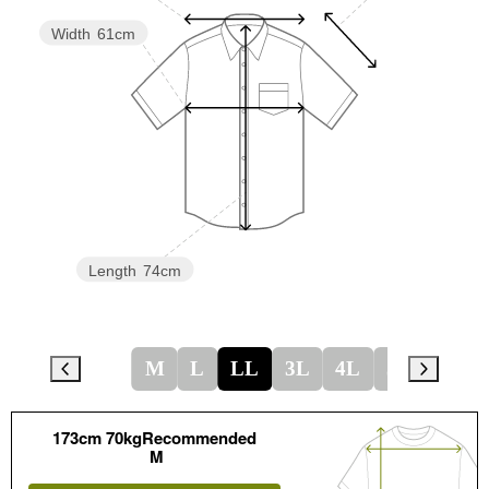
Width
61cm
Length
74cm
M
L
LL
3L
4L
5L
173cm 70kgRecommended
M