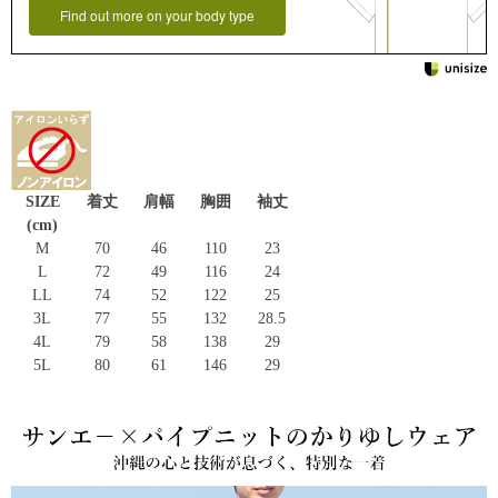
Find out more on your body type
SIZE
着丈
肩幅
胸囲
袖丈
(cm)
M
70
46
110
23
L
72
49
116
24
LL
74
52
122
25
3L
77
55
132
28.5
4L
79
58
138
29
5L
80
61
146
29