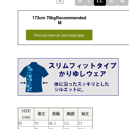
M
L
LL
3L
4L
173cm 70kgRecommended
M
Find out more on your body type
SIZE
着丈
肩幅
胸囲
袖丈
(cm)
M
70
46.5
112
23