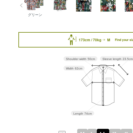
グリーン
173cm / 70kg
M
Find your si
Sleeve length
23.5cm
Shoulder width
50cm
Width
62cm
Length
74cm