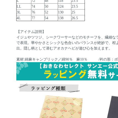
L
72
48
118
23.5
LL
74
50
124
23.5
3L
76
52
130
25
4L
77
54
138
26.5
【アイテム説明】
イジュやツツジ、シークワーサーなどのモチーフを、繊細な
で表現。華やかさとシックな色合いのバランスが絶妙で、程
出。隠し柄として潜むアオカナヘビが遊び心を加えます。
素材:綿麻キャンブリック／綿90％ 麻10％ /衿の形：