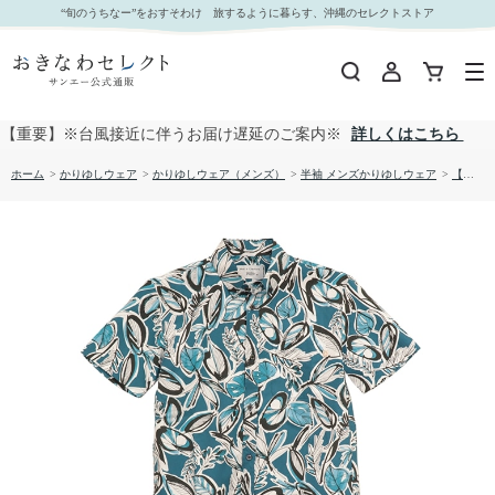
【送料無料】トゥモローリーフ 形態安定 かりゆしウェア P1026-19｜おきなわセレクト サンエ
“旬のうちなー”をおすそわけ 旅するように暮らす、沖縄のセレクトストア
ー公式通販
【重要】※台風接近に伴うお届け遅延のご案内※
詳しくはこちら
ホーム
>
かりゆしウェア
>
かりゆしウェア（メンズ）
>
半袖 メンズかりゆしウェア
>
【送料無料】トゥモローリーフ 形態安定 かりゆしウェア P1026-19