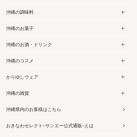
沖縄の調味料
フルーツ・野菜
加工食品
沖縄のお菓子
お肉
缶詰／パウチ
調味料
沖縄のお酒・ドリンク
海産物
沖縄料理
砂糖／黒砂糖
お菓子
沖縄のコスメ
沖縄そば／乾麺
塩
黒糖
お酒・ドリンク
かりゆしウェア
レトルト食品
お酢／ドレッシング
ちんすこう
泡盛
コスメ
沖縄の雑貨
乾物／粉類
しょうゆ
伝統菓子
ビール・チューハイ
スキンケア
かりゆしウェア
沖縄県内のお客様はこちら
みそ
スナック
ワイン・ウィスキー・カクテル
ボディケア
メンズ
雑貨
おきなわセレクト~サンエー公式通販~とは
だし／スパイス／島唐辛子
おつまみ
ドリンク
ヘアケア
レディース
沖縄ファッション