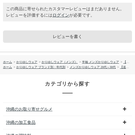
この商品に寄せられたカスタマーレビューはまだありません。
レビューを評価するには
ログイン
が必要です。
レビューを書く
ホーム
>
かりゆしウェア
>
かりゆしウェア（メンズ）
>
半袖 メンズかりゆしウェア
>
【送料無料】トゥモローリーフ 形態安定 かりゆしウェア P1026-19
ホーム
>
かりゆしウェア ブランド別・年代別
>
メンズかりゆしウェア 20代～30代
>
【送料無料】トゥモローリーフ 形態安定 かりゆしウェア P1026-19
カテゴリから探す
沖縄のお取り寄せグルメ
沖縄の加工食品