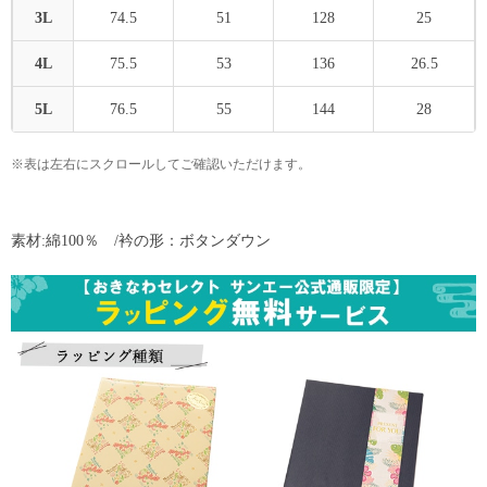
3L
74.5
51
128
25
4L
75.5
53
136
26.5
5L
76.5
55
144
28
※表は左右にスクロールしてご確認いただけます。
素材:綿100％ /衿の形：ボタンダウン