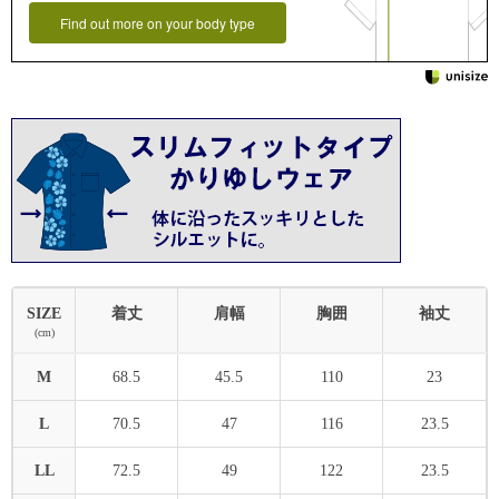
Find out more on your body type
SIZE
着丈
肩幅
胸囲
袖丈
(cm)
M
68.5
45.5
110
23
L
70.5
47
116
23.5
LL
72.5
49
122
23.5