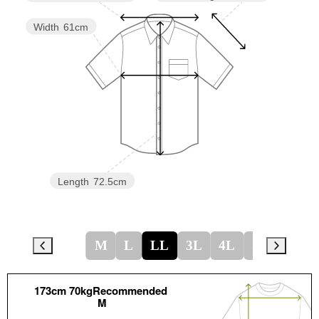
Width
61cm
Length
72.5cm
M
L
LL
3L
4L
5L
173cm 70kgRecommended
M