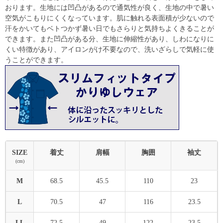
おります。生地には凹凸があるので通気性が良く、生地の中で暑い
空気がこもりにくくなっています。肌に触れる表面積が少ないので
汗をかいてもベトつかず暑い日でもさらりと気持ちよくきることが
できます。また凹凸がある分、生地に伸縮性があり、しわになりに
くい特徴があり、アイロンがけ不要なので、洗いざらしで気軽に使
うことができます。
SIZE
着丈
肩幅
胸囲
袖丈
(cm)
M
68.5
45.5
110
23
L
70.5
47
116
23.5
LL
72.5
49
122
23.5