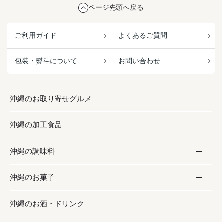
ページ先頭へ戻る
ご利用ガイド
よくあるご質問
包装・熨斗について
お問い合わせ
沖縄のお取り寄せグルメ
沖縄の加工食品
お取り寄せグルメ
沖縄の調味料
フルーツ・野菜
加工食品
沖縄のお菓子
お肉
缶詰／パウチ
調味料
沖縄のお酒・ドリンク
海産物
沖縄料理
砂糖／黒砂糖
お菓子