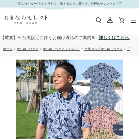
【送料無料】ひまわり 柄 サッカー生地 かりゆしウェア P1026-18｜おきなわセレクト サンエー
“旬のうちなー”をおすそわけ 旅するように暮らす、沖縄のセレクトストア
公式通販
【重要】※台風接近に伴うお届け遅延のご案内※
詳しくはこちら
ホーム
>
かりゆしウェア
>
かりゆしウェア（メンズ）
>
半袖 メンズかりゆしウェア
>
【送料無料】ひまわり 柄 サッカー生地 かりゆしウェア P1026-18