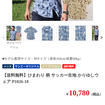
Prev
ネイビー/ベ
ージュ
■モデル着用サイズ：Mサイズ（身長164cm/体重60kg）
【送料無料】ひまわり 柄 サッカー生地 かりゆしウ
ェア P1026-18
10,780
￥
（税込）