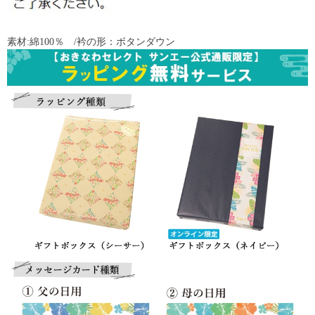
素材:綿100％ /衿の形：ボタンダウン