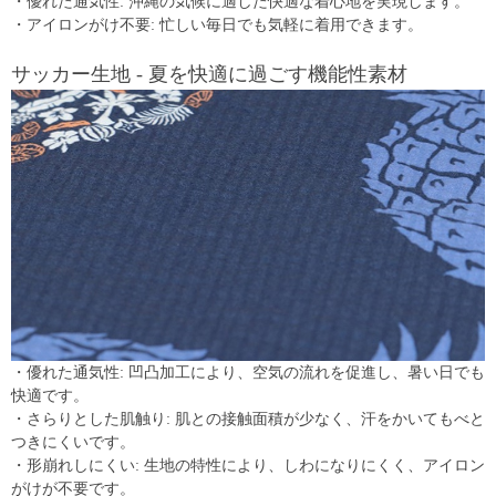
・優れた通気性: 沖縄の気候に適した快適な着心地を実現します。
・アイロンがけ不要: 忙しい毎日でも気軽に着用できます。
サッカー生地 - 夏を快適に過ごす機能性素材
・優れた通気性: 凹凸加工により、空気の流れを促進し、暑い日でも
快適です。
・さらりとした肌触り: 肌との接触面積が少なく、汗をかいてもべと
つきにくいです。
・形崩れしにくい: 生地の特性により、しわになりにくく、アイロン
がけが不要です。