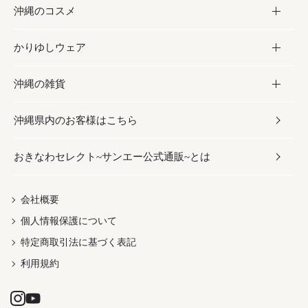
沖縄のコスメ
沖縄そば／乾麺
塩
黒糖
お酒・ドリンク
かりゆしウェア
レトルト食品
お酢／ドレッシング
ちんすこう
泡盛
コスメ
沖縄の雑貨
乾物／粉類
しょうゆ
伝統菓子
ビール・チューハイ
スキンケア
かりゆしウェア
沖縄県内のお客様はこちら
みそ
スナック
ワイン・ウィスキー・カクテル
ボディケア
メンズ
雑貨
おきなわセレクト~サンエー公式通販~とは
だし／スパイス／島唐辛子
おつまみ
ドリンク
ヘアケア
レディース
沖縄ファッション
紅芋
茶葉
UVケア
伝統工芸品
会社概要
個人情報保護について
沖縄限定商品（ご当地）
限定品
箸・線香・ウチカビ
特定商取引法に基づく表記
利用規約