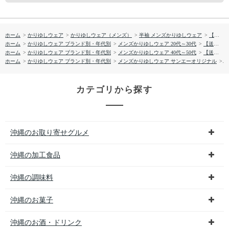
ホーム
>
かりゆしウェア
>
かりゆしウェア（メンズ）
>
半袖 メンズかりゆしウェア
>
【送料無料】しゅり花たより かりゆしウェア P-GSM52013S
ホーム
>
かりゆしウェア ブランド別・年代別
>
メンズかりゆしウェア 20代～30代
>
【送料無料】しゅり花たより かりゆしウェア P-GSM52013S
ホーム
>
かりゆしウェア ブランド別・年代別
>
メンズかりゆしウェア 40代～50代
>
【送料無料】しゅり花たより かりゆしウェア P-GSM52013S
ホーム
>
かりゆしウェア ブランド別・年代別
>
メンズかりゆしウェア サンエーオリジナル
>
【
カテゴリから探す
沖縄のお取り寄せグルメ
沖縄の加工食品
沖縄の調味料
沖縄のお菓子
沖縄のお酒・ドリンク