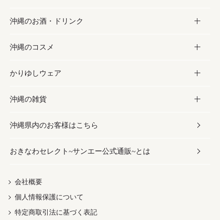
沖縄のお酒・ドリンク
海産物
沖縄料理
砂糖／黒砂糖
お菓子
沖縄のコスメ
沖縄そば／乾麺
塩
黒糖
お酒・ドリンク
かりゆしウェア
レトルト食品
お酢／ドレッシング
ちんすこう
泡盛
コスメ
沖縄の雑貨
乾物／粉類
しょうゆ
伝統菓子
ビール・チューハイ
スキンケア
かりゆしウェア
沖縄県内のお客様はこちら
みそ
スナック
ワイン・ウィスキー・カクテル
ボディケア
メンズ
雑貨
おきなわセレクト~サンエー公式通販~とは
だし／スパイス／島唐辛子
おつまみ
ドリンク
ヘアケア
レディース
沖縄ファッション
紅芋
茶葉
UVケア
伝統工芸品
会社概要
個人情報保護について
沖縄限定商品（ご当地）
限定品
箸・線香・ウチカビ
特定商取引法に基づく表記