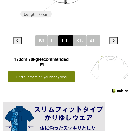
Length
74cm
M
L
LL
3L
4L
173cm 70kgRecommended
M
Find out more on your body type