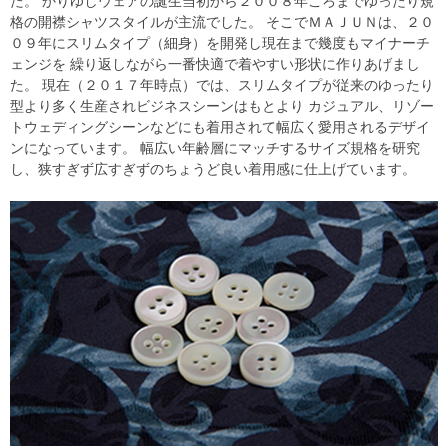
た。 かりゆしウェアの誕生当初から２００８年ころまでゆったり規
格の開襟シャツスタイルが主流でした。 そこでＭＡＪＵＮは、２０
０９年にスリムタイプ（細身）を開発し現在まで幾度もマイナーチ
ェンジを 繰り返しながら一番快適で着やすい形状に作りあげまし
た。 現在（２０１７年時点）では、スリムタイプが従来のゆったり
型より多く生産されビジネスシーンはもとより カジュアル、リゾー
トウェディングシーンなどにも着用されて幅広く愛用されるデザイ
ンになっています。 幅広い年齢層にマッチするサイズ規格を研究
し、狭すぎず広すぎずのちょうど良い着用感に仕上げています。