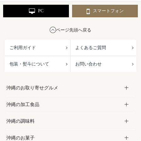
PC
スマートフォン
ページ先頭へ戻る
ご利用ガイド
よくあるご質問
包装・熨斗について
お問い合わせ
沖縄のお取り寄せグルメ
沖縄の加工食品
お取り寄せグルメ
沖縄の調味料
フルーツ・野菜
加工食品
沖縄のお菓子
お肉
缶詰／パウチ
調味料