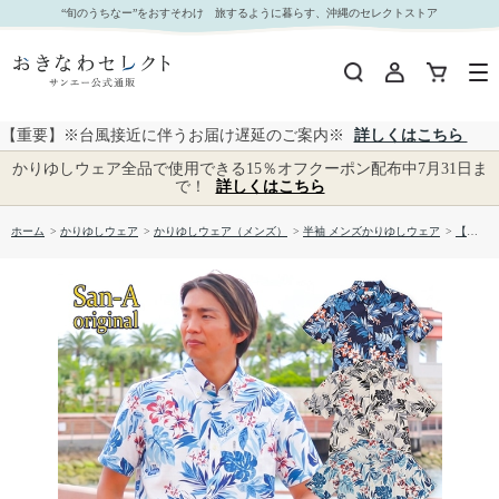
【送料無料】しゅり花たより かりゆしウェア P-GSM52013S｜おきなわセレクト サンエー公式
“旬のうちなー”をおすそわけ 旅するように暮らす、沖縄のセレクトストア
通販
【重要】※台風接近に伴うお届け遅延のご案内※
詳しくはこちら
かりゆしウェア全品で使用できる15％オフクーポン配布中7月31日ま
で！
詳しくはこちら
ホーム
>
かりゆしウェア
>
かりゆしウェア（メンズ）
>
半袖 メンズかりゆしウェア
>
【送料無料】しゅり花たより かりゆしウェア P-GSM52013S