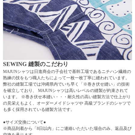
SEWING 縫製のこだわり
MAJUNシャツは日進商会の子会社で基幹工場であるニチハン繊維の
熟練の技をもつ職人たちによって一枚一枚丁寧に縫われています。
弊社の縫製工場では沖縄県内でいち早く「※巻き伏せ縫い」の技術
を確立しており、 MAJUNシャツは高いレベルの縫製が約束されて
います。 ※巻き伏せ本縫い・・・耐久性の高い縫製方法で仕上がり
の見栄えもよく、オーダーメイドシャツや 高級ブランドのシャツで
も多く採用されている縫製方法です。
●サイズ交換について●
※商品到着から「8日以内」にご連絡いただいた場合のみ、返品及び
交換を承ります。