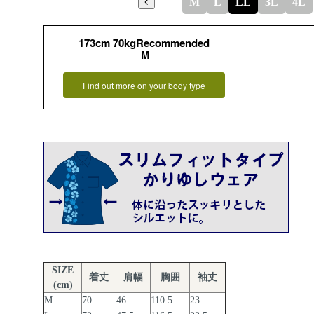
M
L
LL
3L
4L
173cm 70kgRecommended
M
Find out more on your body type
SIZE
着丈
肩幅
胸囲
袖丈
(cm)
M
70
46
110.5
23