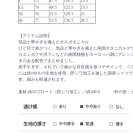
L
72
47.5
116.5
23.5
LL
74
49.5
122.5
23.5
3L
76
51.5
128.5
25
4L
77
53.5
136.5
26.5
【アイテム説明】
気品と華やぎを備えた大人ボタニカル
ひと目で差がつく、気品と華やぎを備えた南国ボタニカルデ
カエンボクや洋ランなどの南国植物をヨーロッパ調にアレン
きのある配色でまとめました。
派手すぎず、それでいて確かな存在感を放つデザインで、ペア
には綿100％の生地を使用。防シワ加工を施した国産シャツ
単、縮みも軽減されます。
素材:綿50ブロード（防シワ加工）／綿100％ /衿の形：