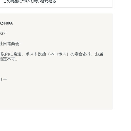
この商品について問い合わせる
3244066
/27
社日進商会
日以内に発送。ポスト投函（ネコポス）の場合あり、お届
指定不可。
リー