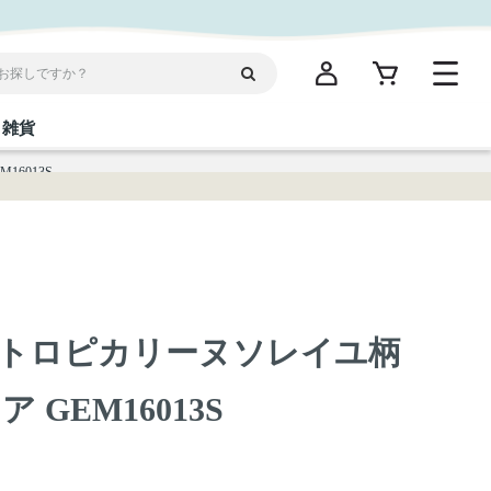
雑貨
6013S
閉じる
閉じる
閉じる
閉じる
閉じる
閉じる
閉じる
閉じる
統菓子
ディケア
ディース
海産物
沖縄そば／乾麺
お酢／ドレッシング
ワイン・ウィスキー・カクテル
箸・線香・ウチカビ
スナック
トロピカリーヌソレイユ柄
縄限定商品（ご当地）
だし／スパイス／島唐辛子
Vケア
GEM16013S