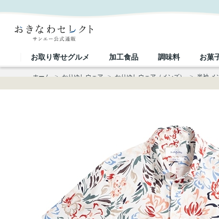
【送料無料】トロピカリーヌソレイユ柄 かりゆしウェア GEM16013S｜おきなわセレクト サンエ
お取り寄せグルメ
加工食品
調味料
お菓
ホーム
>
かりゆしウェア
>
かりゆしウェア（メンズ）
>
半袖 