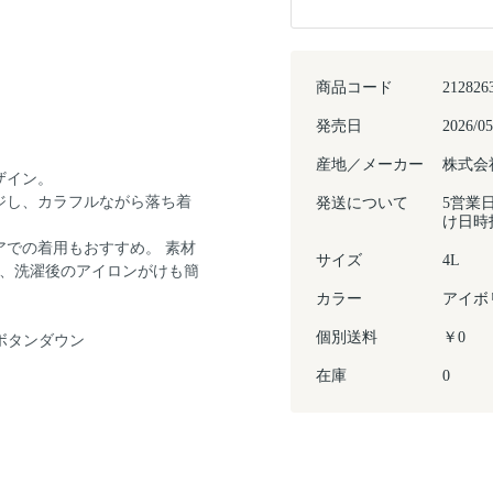
商品コード
212826
発売日
2026/05
産地／メーカー
株式会
ザイン。
ジし、カラフルながら落ち着
発送について
5営業
け日時
での着用もおすすめ。 素材
サイズ
4L
で、洗濯後のアイロンがけも簡
カラー
アイボ
個別送料
￥0
ボタンダウン
在庫
0