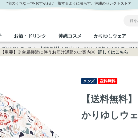
ー公式通販
“旬のうちなー”をおすそわけ 旅するように暮らす、沖縄のセレクトストア
子
お酒・ドリンク
沖縄コスメ
かりゆしウェア
メンズかりゆしウェア
>
【送料無料】トロピカリーヌソレイユ柄 かりゆしウェア GEM1
【重要】※台風接近に伴うお届け遅延のご案内※
詳しくはこちら
沖縄のお取り寄せグルメすべて
沖縄の加工食品すべて
沖縄の調味料すべて
沖縄のお菓子すべて
沖縄のお酒・ドリンクすべて
沖縄のコスメすべて
かりゆしウェアすべて
沖縄の雑貨すべて
フルーツ・野菜
缶詰／パウチ
砂糖／黒砂糖
黒糖
泡盛
スキンケア
メンズ
沖縄ファッション
ちんすこう
お肉
沖縄料理
塩
ビール・チューハイ
伝統工芸品
伝
ボ
レ
【送料無料】
おつまみ
紅芋
沖
乾物／粉類
みそ
茶葉
レトルト食品
しょうゆ
ドリンク
ヘアケア
U
かりゆしウェア 
限定品