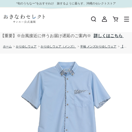
【送料無料】両衿先はみ出し入り柄 （レギュラー）かりゆしウェア P-SAT1811｜おきなわセレ
“旬のうちなー”をおすそわけ 旅するように暮らす、沖縄のセレクトストア
クト サンエー公式通販
【重要】※台風接近に伴うお届け遅延のご案内※
詳しくはこちら
ホーム
>
かりゆしウェア
>
かりゆしウェア（メンズ）
>
半袖 メンズかりゆしウェア
>
【送料無料】両衿先はみ出し入り柄 （レギュラー）かりゆしウェア P-SAT1811