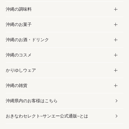
沖縄の調味料
フルーツ・野菜
加工食品
沖縄のお菓子
お肉
缶詰／パウチ
調味料
沖縄のお酒・ドリンク
海産物
沖縄料理
砂糖／黒砂糖
お菓子
沖縄のコスメ
沖縄そば／乾麺
塩
黒糖
お酒・ドリンク
かりゆしウェア
レトルト食品
お酢／ドレッシング
ちんすこう
泡盛
コスメ
沖縄の雑貨
乾物／粉類
しょうゆ
伝統菓子
ビール・チューハイ
スキンケア
かりゆしウェア
沖縄県内のお客様はこちら
みそ
スナック
ワイン・ウィスキー・カクテル
ボディケア
メンズ
雑貨
おきなわセレクト~サンエー公式通販~とは
だし／スパイス／島唐辛子
おつまみ
ドリンク
ヘアケア
レディース
沖縄ファッション