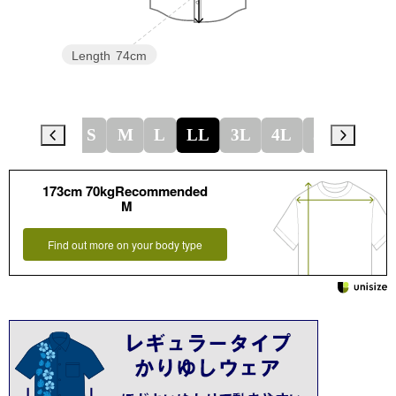
Length
74cm
S
M
L
LL
3L
4L
5L
173cm 70kgRecommended
M
Find out more on your body type