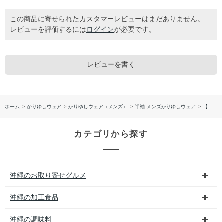
この商品に寄せられたカスタマーレビューはまだありません。
レビューを評価するには
ログイン
が必要です。
レビューを書く
ホーム
>
かりゆしウェア
>
かりゆしウェア（メンズ）
>
半袖 メンズかりゆしウェア
>
【送料無料】両衿先はみ出し入り柄 （レギュラー）かりゆしウェア P-SAT1811
カテゴリから探す
沖縄のお取り寄せグルメ
沖縄の加工食品
沖縄の調味料