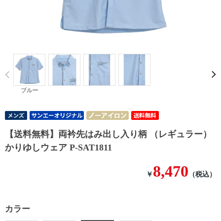
Prev
ブルー
【送料無料】両衿先はみ出し入り柄 （レギュラー）
かりゆしウェア P-SAT1811
8,470
￥
（税込）
カラー