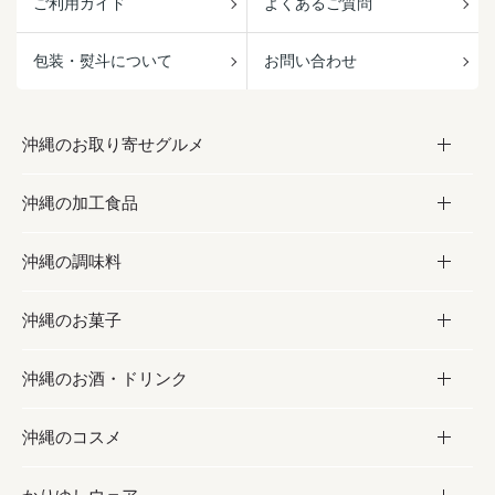
ご利用ガイド
よくあるご質問
包装・熨斗について
お問い合わせ
沖縄のお取り寄せグルメ
沖縄の加工食品
お取り寄せグルメ
沖縄の調味料
フルーツ・野菜
加工食品
沖縄のお菓子
お肉
缶詰／パウチ
調味料
沖縄のお酒・ドリンク
海産物
沖縄料理
砂糖／黒砂糖
お菓子
沖縄のコスメ
沖縄そば／乾麺
塩
黒糖
お酒・ドリンク