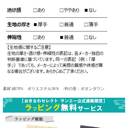
素材:綿70% ポリエステル30％ /衿の形：ボタンダウン