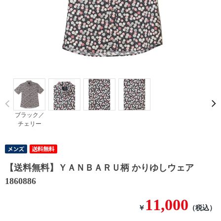
Prev
ブラック／
チェリー
【送料無料】ＹＡＮＢＡＲＵ柄 かりゆしウェア
1860886
11,000
￥
（税込）