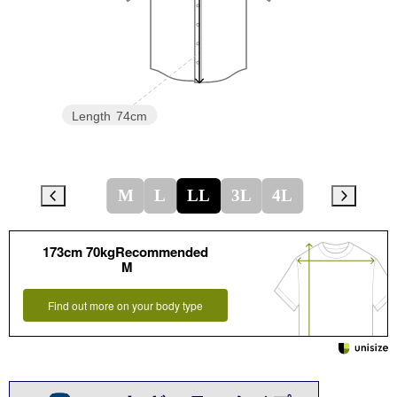
Length
74cm
M
L
LL
3L
4L
173cm 70kgRecommended
M
Find out more on your body type