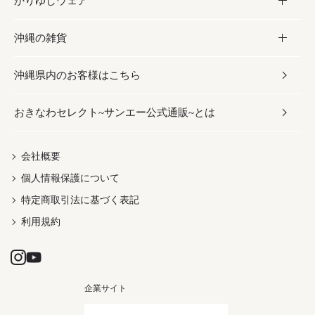
かりゆしウェア
レトルト食品
お酢／ドレッシング
ちんすこう
泡盛
コスメ
沖縄の雑貨
乾物／粉類
しょうゆ
伝統菓子
ビール・チューハイ
スキンケア
かりゆしウェア
沖縄県内のお客様はこちら
みそ
スナック
ワイン・ウィスキー・カクテル
ボディケア
メンズ
雑貨
おきなわセレクト~サンエー公式通販~とは
だし／スパイス／島唐辛子
おつまみ
ドリンク
ヘアケア
レディース
沖縄ファッション
紅芋
茶葉
UVケア
伝統工芸品
会社概要
個人情報保護について
沖縄限定商品（ご当地）
限定品
箸・線香・ウチカビ
特定商取引法に基づく表記
利用規約
企業サイト