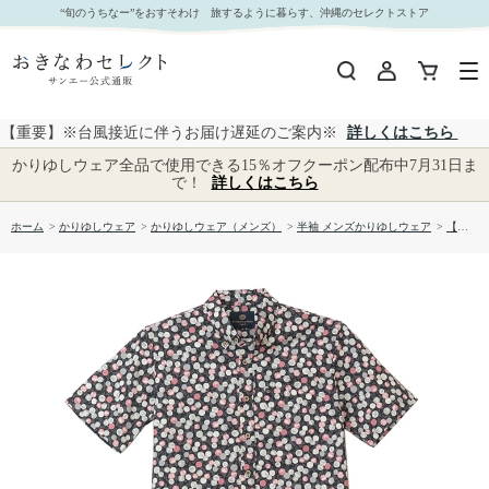
【送料無料】ＹＡＮＢＡＲＵ柄 かりゆしウェア1860886｜おきなわセレクト サンエー公式通販
“旬のうちなー”をおすそわけ 旅するように暮らす、沖縄のセレクトストア
【重要】※台風接近に伴うお届け遅延のご案内※
詳しくはこちら
かりゆしウェア全品で使用できる15％オフクーポン配布中7月31日ま
で！
詳しくはこちら
ホーム
>
かりゆしウェア
>
かりゆしウェア（メンズ）
>
半袖 メンズかりゆしウェア
>
【送料無料】ＹＡＮＢＡＲＵ柄 かりゆしウェア1860886