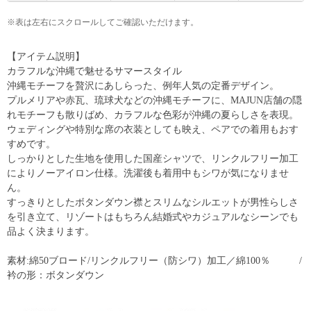
※表は左右にスクロールしてご確認いただけます。
【アイテム説明】
カラフルな沖縄で魅せるサマースタイル
沖縄モチーフを贅沢にあしらった、例年人気の定番デザイン。
プルメリアや赤瓦、琉球犬などの沖縄モチーフに、MAJUN店舗の隠
れモチーフも散りばめ、カラフルな色彩が沖縄の夏らしさを表現。
ウェディングや特別な席の衣装としても映え、ペアでの着用もおす
すめです。
しっかりとした生地を使用した国産シャツで、リンクルフリー加工
によりノーアイロン仕様。洗濯後も着用中もシワが気になりませ
ん。
すっきりとしたボタンダウン襟とスリムなシルエットが男性らしさ
を引き立て、リゾートはもちろん結婚式やカジュアルなシーンでも
品よく決まります。
素材:綿50ブロード/リンクルフリー（防シワ）加工／綿100％ /
衿の形：ボタンダウン