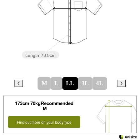
Length
73.5cm
M
L
LL
3L
4L
173cm 70kgRecommended
M
Find out more on your body type