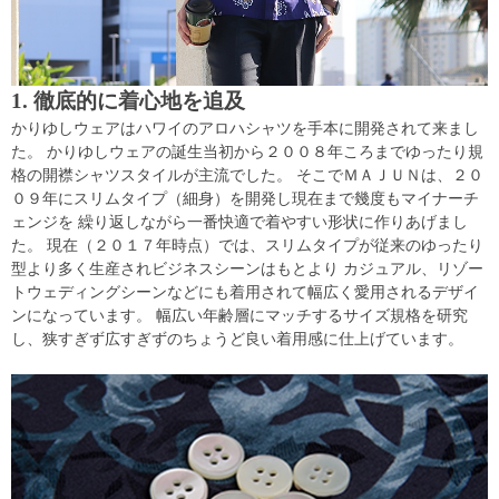
1. 徹底的に着心地を追及
かりゆしウェアはハワイのアロハシャツを手本に開発されて来まし
た。 かりゆしウェアの誕生当初から２００８年ころまでゆったり規
格の開襟シャツスタイルが主流でした。 そこでＭＡＪＵＮは、２０
０９年にスリムタイプ（細身）を開発し現在まで幾度もマイナーチ
ェンジを 繰り返しながら一番快適で着やすい形状に作りあげまし
た。 現在（２０１７年時点）では、スリムタイプが従来のゆったり
型より多く生産されビジネスシーンはもとより カジュアル、リゾー
トウェディングシーンなどにも着用されて幅広く愛用されるデザイ
ンになっています。 幅広い年齢層にマッチするサイズ規格を研究
し、狭すぎず広すぎずのちょうど良い着用感に仕上げています。