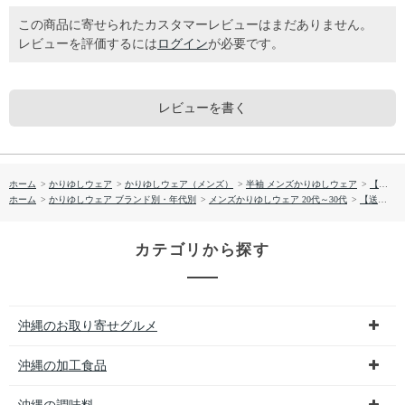
この商品に寄せられたカスタマーレビューはまだありません。
レビューを評価するには
ログイン
が必要です。
レビューを書く
ホーム
>
かりゆしウェア
>
かりゆしウェア（メンズ）
>
半袖 メンズかりゆしウェア
>
【送料無料】サマーシティ かりゆしウェア GEM12013S
ホーム
>
かりゆしウェア ブランド別・年代別
>
メンズかりゆしウェア 20代～30代
>
【送料無料】サマーシティ かりゆしウェア GEM12013S
カテゴリから探す
沖縄のお取り寄せグルメ
沖縄の加工食品