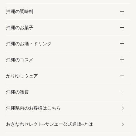
沖縄の調味料
フルーツ・野菜
加工食品
沖縄のお菓子
お肉
缶詰／パウチ
調味料
沖縄のお酒・ドリンク
海産物
沖縄料理
砂糖／黒砂糖
お菓子
沖縄のコスメ
沖縄そば／乾麺
塩
黒糖
お酒・ドリンク
かりゆしウェア
レトルト食品
お酢／ドレッシング
ちんすこう
泡盛
コスメ
沖縄の雑貨
乾物／粉類
しょうゆ
伝統菓子
ビール・チューハイ
スキンケア
かりゆしウェア
沖縄県内のお客様はこちら
みそ
スナック
ワイン・ウィスキー・カクテル
ボディケア
メンズ
雑貨
おきなわセレクト~サンエー公式通販~とは
だし／スパイス／島唐辛子
おつまみ
ドリンク
ヘアケア
レディース
沖縄ファッション