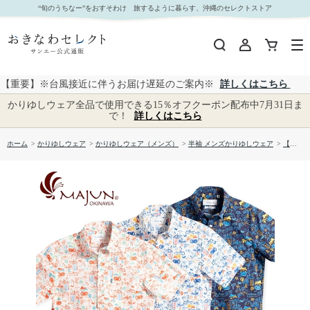
【送料無料】サマーシティ かりゆしウェア GEM12013S｜おきなわセレクト サンエー公式通販
“旬のうちなー”をおすそわけ 旅するように暮らす、沖縄のセレクトストア
【重要】※台風接近に伴うお届け遅延のご案内※
詳しくはこちら
かりゆしウェア全品で使用できる15％オフクーポン配布中7月31日ま
で！
詳しくはこちら
ホーム
>
かりゆしウェア
>
かりゆしウェア（メンズ）
>
半袖 メンズかりゆしウェア
>
【送料無料】サマーシティ かりゆしウェア GEM12013S