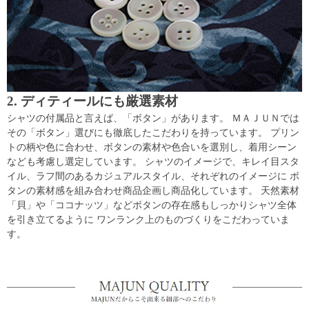
2. ディティールにも厳選素材
シャツの付属品と言えば、「ボタン」があります。 ＭＡＪＵＮでは
その「ボタン」選びにも徹底したこだわりを持っています。 プリン
トの柄や色に合わせ、ボタンの素材や色合いを選別し、着用シーン
なども考慮し選定しています。 シャツのイメージで、キレイ目スタ
イル、ラフ間のあるカジュアルスタイル、それぞれのイメージに ボ
タンの素材感を組み合わせ商品企画し商品化しています。 天然素材
「貝」や「ココナッツ」などボタンの存在感もしっかりシャツ全体
を引き立てるように ワンランク上のものづくりをこだわっていま
す。