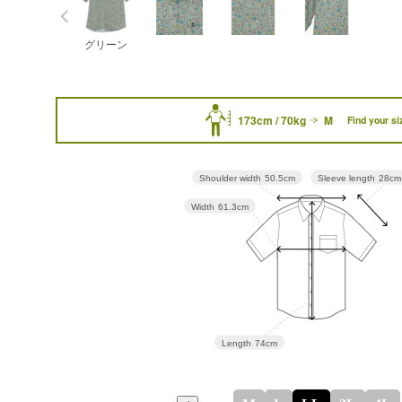
グリーン
173cm / 70kg
M
Find your si
Sleeve length
28cm
Shoulder width
50.5cm
Width
61.3cm
Length
74cm