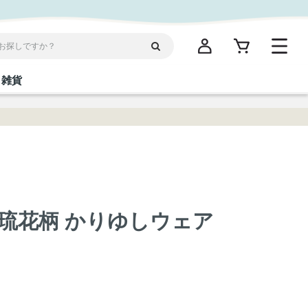
雑貨
閉じる
閉じる
閉じる
閉じる
閉じる
閉じる
閉じる
閉じる
統菓子
ディケア
ディース
海産物
沖縄そば／乾麺
お酢／ドレッシング
ワイン・ウィスキー・カクテル
箸・線香・ウチカビ
スナック
琉花柄 かりゆしウェア
縄限定商品（ご当地）
だし／スパイス／島唐辛子
Vケア