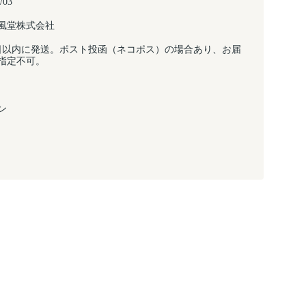
/03
風堂株式会社
日以内に発送。ポスト投函（ネコポス）の場合あり、お届
指定不可。
ン