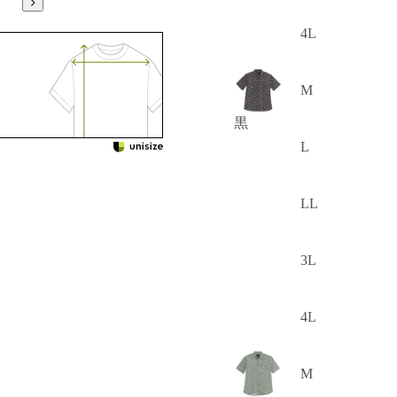
4L
M
黒
L
LL
3L
4L
M