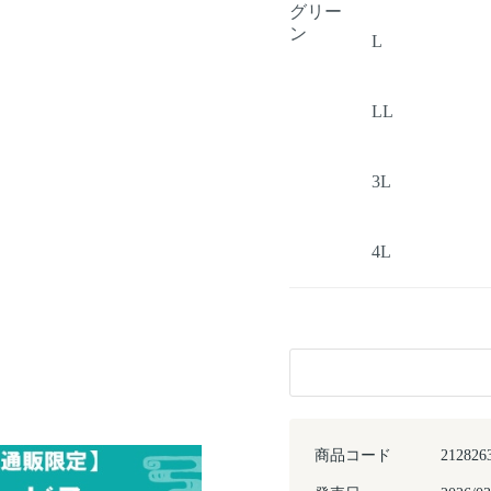
グリー
ン
L
LL
3L
4L
商品コード
212826