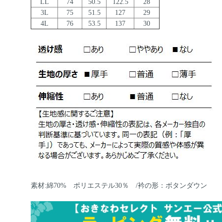
LL
74
50.5
122.5
28
3L
75
51.5
127
29
4L
76
53.5
137
30
素材:綿70% ポリエステル30％ /衿の形：ボタンダウン