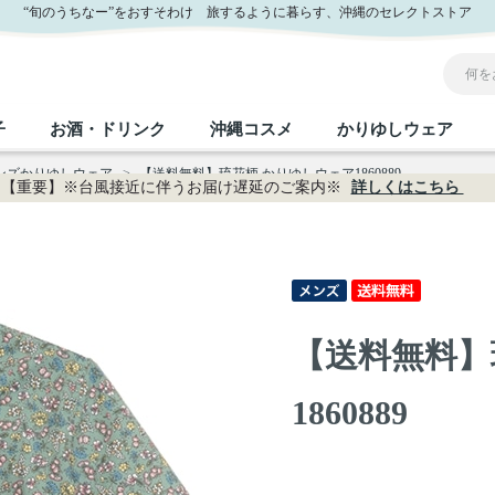
“旬のうちなー”をおすそわけ 旅するように暮らす、沖縄のセレクトストア
子
お酒・ドリンク
沖縄コスメ
かりゆしウェア
メンズかりゆしウェア
>
【送料無料】琉花柄 かりゆしウェア1860889
【重要】※台風接近に伴うお届け遅延のご案内※
詳しくはこちら
沖縄のお取り寄せグルメすべて
沖縄の加工食品すべて
沖縄の調味料すべて
沖縄のお菓子すべて
沖縄のお酒・ドリンクすべて
沖縄のコスメすべて
かりゆしウェアすべて
沖縄の雑貨すべて
フルーツ・野菜
缶詰／パウチ
砂糖／黒砂糖
黒糖
泡盛
スキンケア
メンズ
沖縄ファッション
ちんすこう
お肉
沖縄料理
塩
ビール・チューハイ
伝統工芸品
伝
ボ
レ
【送料無料】
おつまみ
紅芋
沖
乾物／粉類
みそ
茶葉
レトルト食品
しょうゆ
ドリンク
ヘアケア
U
1860889
限定品