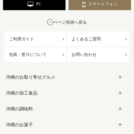
PC
スマートフォン
ページ先頭へ戻る
ご利用ガイド
よくあるご質問
包装・熨斗について
お問い合わせ
沖縄のお取り寄せグルメ
沖縄の加工食品
お取り寄せグルメ
沖縄の調味料
フルーツ・野菜
加工食品
沖縄のお菓子
お肉
缶詰／パウチ
調味料