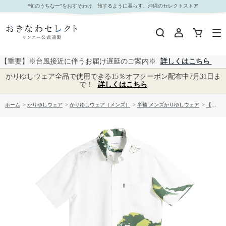
【送料無料】城山 かりゆしウェア GEM03013S｜おきなわセレクト サンエー公式通販
“旬のうちなー”をおすそわけ 旅するように暮らす、沖縄のセレクトストア
【重要】※台風接近に伴うお届け遅延のご案内※
詳しくはこちら
かりゆしウェア全品で使用できる15％オフクーポン配布中7月31日ま
で！
詳しくはこちら
ホーム
>
かりゆしウェア
>
かりゆしウェア（メンズ）
>
半袖 メンズかりゆしウェア
>
【送料無料】城山 かりゆしウェア GEM03013S