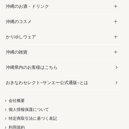
沖縄のお酒・ドリンク
海産物
沖縄料理
砂糖／黒砂糖
お菓子
沖縄のコスメ
沖縄そば／乾麺
塩
黒糖
お酒・ドリンク
かりゆしウェア
レトルト食品
お酢／ドレッシング
ちんすこう
泡盛
コスメ
沖縄の雑貨
乾物／粉類
しょうゆ
伝統菓子
ビール・チューハイ
スキンケア
かりゆしウェア
沖縄県内のお客様はこちら
みそ
スナック
ワイン・ウィスキー・カクテル
ボディケア
メンズ
雑貨
おきなわセレクト~サンエー公式通販~とは
だし／スパイス／島唐辛子
おつまみ
ドリンク
ヘアケア
レディース
沖縄ファッション
紅芋
茶葉
UVケア
伝統工芸品
会社概要
個人情報保護について
沖縄限定商品（ご当地）
限定品
箸・線香・ウチカビ
特定商取引法に基づく表記
利用規約