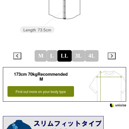
Length
73.5cm
M
L
LL
3L
4L
173cm 70kgRecommended
M
Find out more on your body type