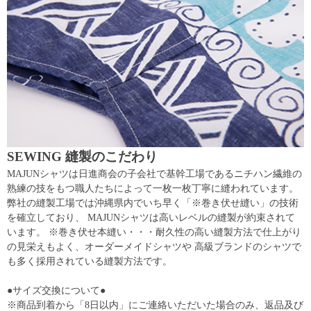
SEWING 縫製のこだわり
MAJUNシャツは日進商会の子会社で基幹工場であるニチハン繊維の
熟練の技をもつ職人たちによって一枚一枚丁寧に縫われています。
弊社の縫製工場では沖縄県内でいち早く「※巻き伏せ縫い」の技術
を確立しており、 MAJUNシャツは高いレベルの縫製が約束されて
います。 ※巻き伏せ本縫い・・・耐久性の高い縫製方法で仕上がり
の見栄えもよく、オーダーメイドシャツや 高級ブランドのシャツで
も多く採用されている縫製方法です。
●サイズ交換について●
※商品到着から「8日以内」にご連絡いただいた場合のみ、返品及び