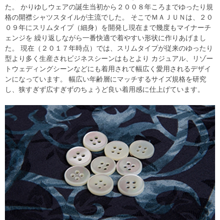
た。 かりゆしウェアの誕生当初から２００８年ころまでゆったり規
格の開襟シャツスタイルが主流でした。 そこでＭＡＪＵＮは、２０
０９年にスリムタイプ（細身）を開発し現在まで幾度もマイナーチ
ェンジを 繰り返しながら一番快適で着やすい形状に作りあげまし
た。 現在（２０１７年時点）では、スリムタイプが従来のゆったり
型より多く生産されビジネスシーンはもとより カジュアル、リゾー
トウェディングシーンなどにも着用されて幅広く愛用されるデザイ
ンになっています。 幅広い年齢層にマッチするサイズ規格を研究
し、狭すぎず広すぎずのちょうど良い着用感に仕上げています。