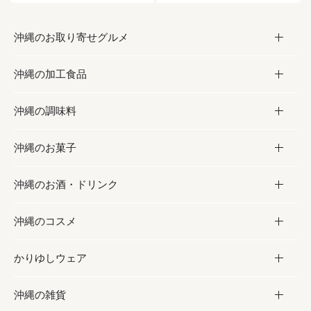
沖縄のお取り寄せグルメ
沖縄の加工食品
お取り寄せグルメ
沖縄の調味料
フルーツ・野菜
加工食品
沖縄のお菓子
お肉
缶詰／パウチ
調味料
沖縄のお酒・ドリンク
海産物
沖縄料理
砂糖／黒砂糖
お菓子
沖縄のコスメ
沖縄そば／乾麺
塩
黒糖
お酒・ドリンク
かりゆしウェア
レトルト食品
お酢／ドレッシング
ちんすこう
泡盛
コスメ
沖縄の雑貨
乾物／粉類
しょうゆ
伝統菓子
ビール・チューハイ
スキンケア
かりゆしウェア