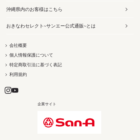
沖縄県内のお客様はこちら
みそ
スナック
ワイン・ウィスキー・カクテル
ボディケア
メンズ
雑貨
おきなわセレクト~サンエー公式通販~とは
だし／スパイス／島唐辛子
おつまみ
ドリンク
ヘアケア
レディース
沖縄ファッション
紅芋
茶葉
UVケア
伝統工芸品
会社概要
個人情報保護について
沖縄限定商品（ご当地）
限定品
箸・線香・ウチカビ
特定商取引法に基づく表記
利用規約
企業サイト