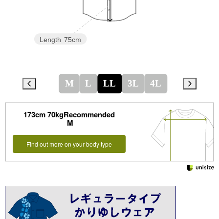
Length
75cm
M
L
LL
3L
4L
173cm 70kgRecommended
M
Find out more on your body type