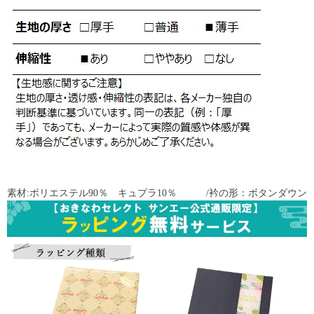
素材:ポリエステル90％ キュプラ10％ /衿の形：ボタンダウン