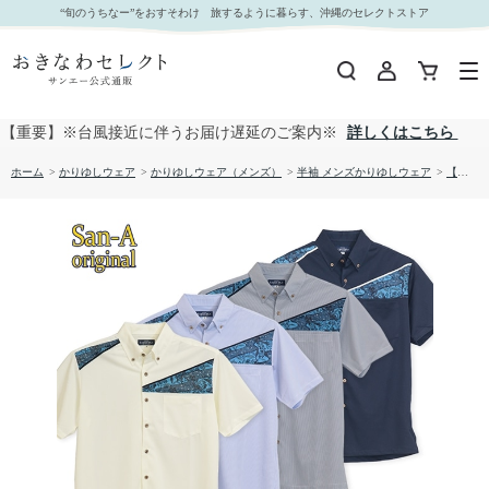
【送料無料】 紅型平行デザイン柄 かりゆしウェア P-AK23006｜おきなわセレクト サンエー公
“旬のうちなー”をおすそわけ 旅するように暮らす、沖縄のセレクトストア
式通販
【重要】※台風接近に伴うお届け遅延のご案内※
詳しくはこちら
ホーム
>
かりゆしウェア
>
かりゆしウェア（メンズ）
>
半袖 メンズかりゆしウェア
>
【送料無料】 紅型平行デザイン柄 かりゆしウェア P-AK23006