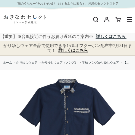
【送料無料】衿先はみ出し入り柄 かりゆしウェア（レギュラータイプ）P-SAT1808｜おきなわ
“旬のうちなー”をおすそわけ 旅するように暮らす、沖縄のセレクトストア
セレクト サンエー公式通販
【重要】※台風接近に伴うお届け遅延のご案内※
詳しくはこちら
かりゆしウェア全品で使用できる15％オフクーポン配布中7月31日ま
で！
詳しくはこちら
ホーム
>
かりゆしウェア
>
かりゆしウェア（メンズ）
>
半袖 メンズかりゆしウェア
>
【送料無料】衿先はみ出し入り柄 かりゆしウェア（レギュラータイプ）P-SAT1808