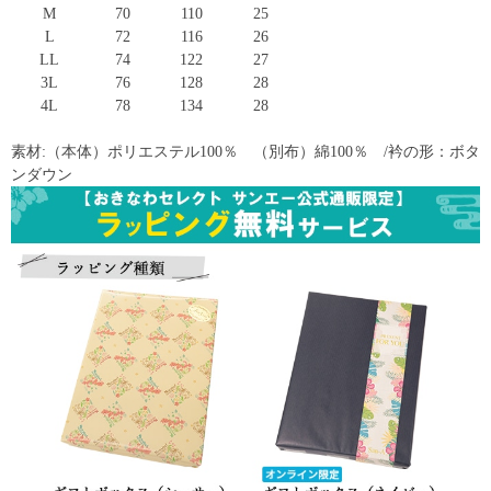
M
70
110
25
L
72
116
26
LL
74
122
27
3L
76
128
28
4L
78
134
28
素材:（本体）ポリエステル100％ （別布）綿100％ /衿の形：ボタ
ンダウン