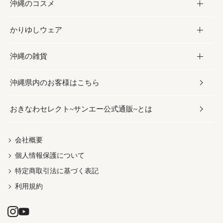
沖縄のコスメ
沖縄そば／乾麺
塩
黒糖
お酒・ドリンク
かりゆしウェア
レトルト食品
お酢／ドレッシング
ちんすこう
泡盛
コスメ
沖縄の雑貨
乾物／粉類
しょうゆ
伝統菓子
ビール・チューハイ
スキンケア
かりゆしウェア
沖縄県内のお客様はこちら
みそ
スナック
ワイン・ウィスキー・カクテル
ボディケア
メンズ
雑貨
おきなわセレクト~サンエー公式通販~とは
だし／スパイス／島唐辛子
おつまみ
ドリンク
ヘアケア
レディース
沖縄ファッション
紅芋
茶葉
UVケア
伝統工芸品
会社概要
個人情報保護について
沖縄限定商品（ご当地）
限定品
箸・線香・ウチカビ
特定商取引法に基づく表記
利用規約