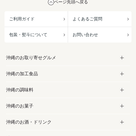
ページ先頭へ戻る
ご利用ガイド
よくあるご質問
包装・熨斗について
お問い合わせ
沖縄のお取り寄せグルメ
沖縄の加工食品
お取り寄せグルメ
沖縄の調味料
フルーツ・野菜
加工食品
沖縄のお菓子
お肉
缶詰／パウチ
調味料
沖縄のお酒・ドリンク
海産物
沖縄料理
砂糖／黒砂糖
お菓子