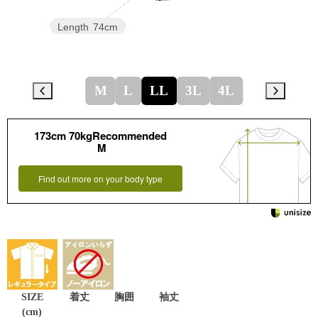
Length
74cm
M
L
LL
3L
4L
173cm 70kgRecommended
M
Find out more on your body type
SIZE
着丈
胸囲
袖丈
(cm)