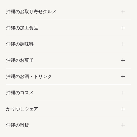
沖縄のお取り寄せグルメ
沖縄の加工食品
お取り寄せグルメ
沖縄の調味料
フルーツ・野菜
加工食品
沖縄のお菓子
お肉
缶詰／パウチ
調味料
沖縄のお酒・ドリンク
海産物
沖縄料理
砂糖／黒砂糖
お菓子
沖縄のコスメ
沖縄そば／乾麺
塩
黒糖
お酒・ドリンク
かりゆしウェア
レトルト食品
お酢／ドレッシング
ちんすこう
泡盛
コスメ
沖縄の雑貨
乾物／粉類
しょうゆ
伝統菓子
ビール・チューハイ
スキンケア
かりゆしウェア