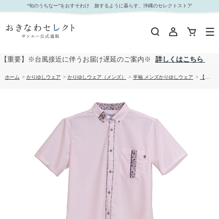
【送料無料】衿はみ出し柄 かりゆしウェア P-SAT1809｜おきなわセレクト サンエー公式通販
“旬のうちなー”をおすそわけ 旅するように暮らす、沖縄のセレクトストア
【重要】※台風接近に伴うお届け遅延のご案内※
詳しくはこちら
ホーム
>
かりゆしウェア
>
かりゆしウェア（メンズ）
>
半袖 メンズかりゆしウェア
>
【送料無料】衿はみ出し柄 かりゆしウェア P-SAT1809