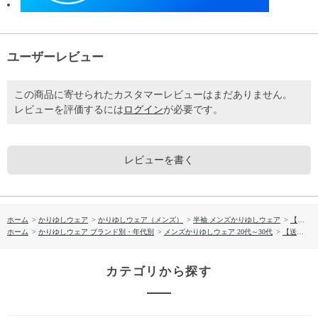
ユーザーレビュー
この商品に寄せられたカスタマーレビューはまだありません。
レビューを評価するには
ログイン
が必要です。
レビューを書く
ホーム
>
かりゆしウェア
>
かりゆしウェア（メンズ）
>
半袖 メンズかりゆしウェア
>
【送料無料】衿はみ出し柄 かりゆしウェア P-SAT1809
ホーム
>
かりゆしウェア ブランド別・年代別
>
メンズかりゆしウェア 20代～30代
>
【送料無料】衿はみ出し柄 かりゆしウェア P-SAT1809
カテゴリから探す