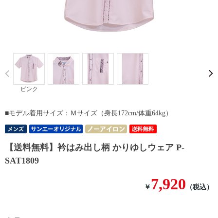
Prev
ピンク
■モデル着用サイズ：Ｍサイズ（身長172cm/体重64kg）
【送料無料】衿はみ出し柄 かりゆしウェア P-
SAT1809
7,920
￥
（税込）