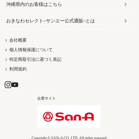
沖縄県内のお客様はこちら
みそ
スナック
ワイン・ウィスキー・カクテル
ボディケア
メンズ
雑貨
おきなわセレクト~サンエー公式通販~とは
だし／スパイス／島唐辛子
おつまみ
ドリンク
ヘアケア
レディース
沖縄ファッション
紅芋
茶葉
UVケア
伝統工芸品
会社概要
個人情報保護について
沖縄限定商品（ご当地）
限定品
箸・線香・ウチカビ
特定商取引法に基づく表記
利用規約
企業サイト
Copyright © SAN-A CO.,LTD. All rights reserved.