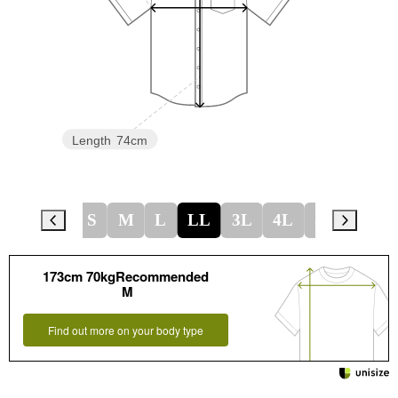
Length
74cm
S
M
L
LL
3L
4L
5L
173cm 70kgRecommended
M
Find out more on your body type