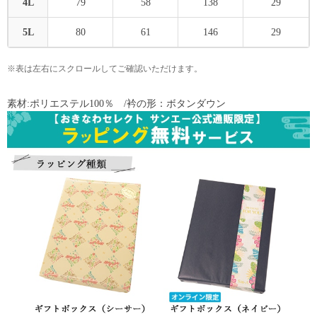
4L
79
58
138
29
5L
80
61
146
29
※表は左右にスクロールしてご確認いただけます。
素材:ポリエステル100％ /衿の形：ボタンダウン