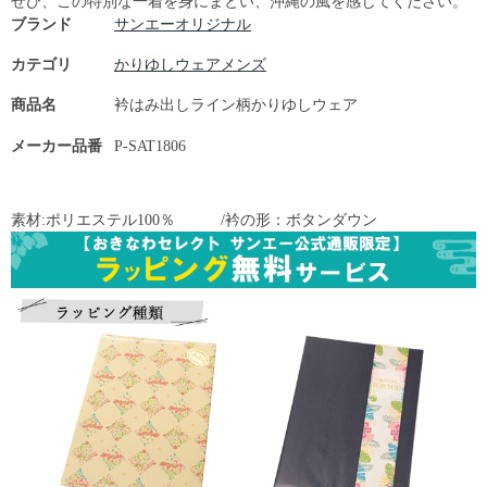
ぜひ、この特別な一着を身にまとい、沖縄の風を感じてください。
ブランド
サンエーオリジナル
カテゴリ
かりゆしウェアメンズ
商品名
衿はみ出しライン柄かりゆしウェア
メーカー品番
P-SAT1806
素材:ポリエステル100％ /衿の形：ボタンダウン