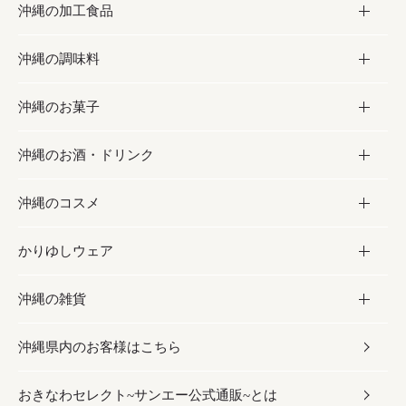
沖縄の加工食品
お取り寄せグルメ
沖縄の調味料
フルーツ・野菜
加工食品
沖縄のお菓子
お肉
缶詰／パウチ
調味料
沖縄のお酒・ドリンク
海産物
沖縄料理
砂糖／黒砂糖
お菓子
沖縄のコスメ
沖縄そば／乾麺
塩
黒糖
お酒・ドリンク
かりゆしウェア
レトルト食品
お酢／ドレッシング
ちんすこう
泡盛
コスメ
沖縄の雑貨
乾物／粉類
しょうゆ
伝統菓子
ビール・チューハイ
スキンケア
かりゆしウェア
沖縄県内のお客様はこちら
みそ
スナック
ワイン・ウィスキー・カクテル
ボディケア
メンズ
雑貨
おきなわセレクト~サンエー公式通販~とは
だし／スパイス／島唐辛子
おつまみ
ドリンク
ヘアケア
レディース
沖縄ファッション