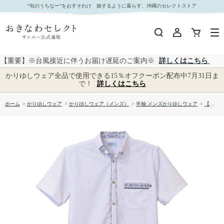
【送料無料】 衿はみ出しライン柄かりゆしウェア P-SAT1806｜おきなわセレクト サンエー公式
“旬のうちなー”をおすそわけ 旅するように暮らす、沖縄のセレクトストア
通販
【重要】※台風接近に伴うお届け遅延のご案内※
詳しくはこちら
かりゆしウェア全品で使用できる15％オフクーポン配布中7月31日ま
で！
詳しくはこちら
ホーム
>
かりゆしウェア
>
かりゆしウェア（メンズ）
>
半袖 メンズかりゆしウェア
>
【送料無料】 衿はみ出しライン柄かりゆしウェア P-SAT1806