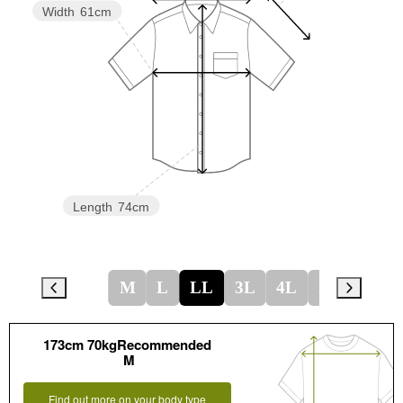
Width
61cm
Length
74cm
M
L
LL
3L
4L
5L
173cm 70kgRecommended
M
Find out more on your body type