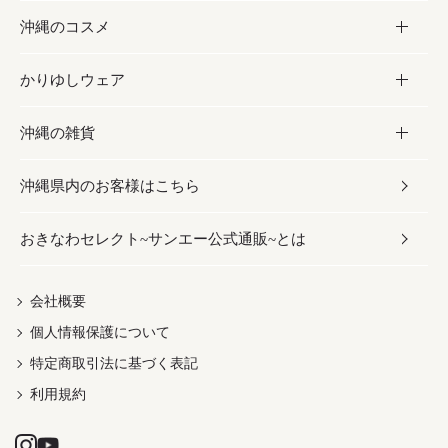
沖縄のコスメ
沖縄そば／乾麺
塩
黒糖
お酒・ドリンク
かりゆしウェア
レトルト食品
お酢／ドレッシング
ちんすこう
泡盛
コスメ
沖縄の雑貨
乾物／粉類
しょうゆ
伝統菓子
ビール・チューハイ
スキンケア
かりゆしウェア
沖縄県内のお客様はこちら
みそ
スナック
ワイン・ウィスキー・カクテル
ボディケア
メンズ
雑貨
おきなわセレクト~サンエー公式通販~とは
だし／スパイス／島唐辛子
おつまみ
ドリンク
ヘアケア
レディース
沖縄ファッション
紅芋
茶葉
UVケア
伝統工芸品
会社概要
個人情報保護について
沖縄限定商品（ご当地）
限定品
箸・線香・ウチカビ
特定商取引法に基づく表記
利用規約