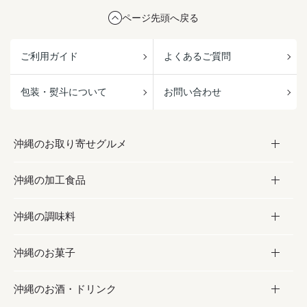
ページ先頭へ戻る
ご利用ガイド
よくあるご質問
包装・熨斗について
お問い合わせ
沖縄のお取り寄せグルメ
沖縄の加工食品
お取り寄せグルメ
沖縄の調味料
フルーツ・野菜
加工食品
沖縄のお菓子
お肉
缶詰／パウチ
調味料
沖縄のお酒・ドリンク
海産物
沖縄料理
砂糖／黒砂糖
お菓子