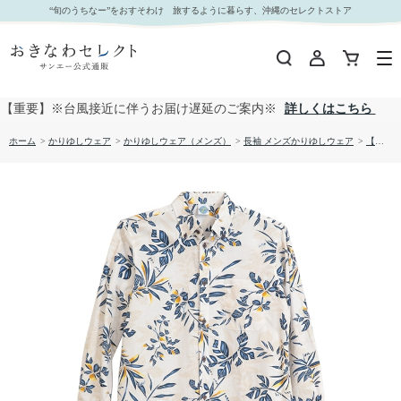
【送料無料】デイゴ柄 長袖 かりゆしウェア P-SAEM1928｜おきなわセレクト サンエー公式通
“旬のうちなー”をおすそわけ 旅するように暮らす、沖縄のセレクトストア
販
【重要】※台風接近に伴うお届け遅延のご案内※
詳しくはこちら
ホーム
>
かりゆしウェア
>
かりゆしウェア（メンズ）
>
長袖 メンズかりゆしウェア
>
【送料無料】デイゴ柄 長袖 かりゆしウェア P-SAEM1928