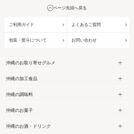
ページ先頭へ戻る
ご利用ガイド
よくあるご質問
包装・熨斗について
お問い合わせ
沖縄のお取り寄せグルメ
沖縄の加工食品
お取り寄せグルメ
沖縄の調味料
フルーツ・野菜
加工食品
沖縄のお菓子
お肉
缶詰／パウチ
調味料
沖縄のお酒・ドリンク
海産物
沖縄料理
砂糖／黒砂糖
お菓子