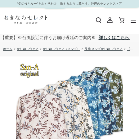
【送料無料】デイゴ柄 長袖 かりゆしウェア P-SAEM1928｜おきなわセレクト サンエー公式通
“旬のうちなー”をおすそわけ 旅するように暮らす、沖縄のセレクトストア
販
【重要】※台風接近に伴うお届け遅延のご案内※
詳しくはこちら
ホーム
>
かりゆしウェア
>
かりゆしウェア（メンズ）
>
長袖 メンズかりゆしウェア
>
【送料無料】デイゴ柄 長袖 かりゆしウェア P-SAEM1928