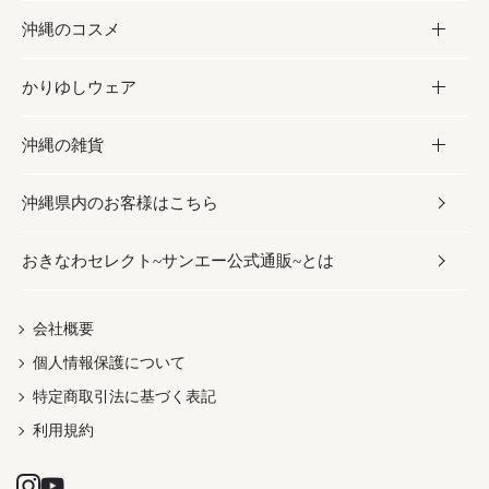
沖縄のコスメ
沖縄そば／乾麺
塩
黒糖
お酒・ドリンク
かりゆしウェア
レトルト食品
お酢／ドレッシング
ちんすこう
泡盛
コスメ
沖縄の雑貨
乾物／粉類
しょうゆ
伝統菓子
ビール・チューハイ
スキンケア
かりゆしウェア
沖縄県内のお客様はこちら
みそ
スナック
ワイン・ウィスキー・カクテル
ボディケア
メンズ
雑貨
おきなわセレクト~サンエー公式通販~とは
だし／スパイス／島唐辛子
おつまみ
ドリンク
ヘアケア
レディース
沖縄ファッション
紅芋
茶葉
UVケア
伝統工芸品
会社概要
個人情報保護について
沖縄限定商品（ご当地）
限定品
箸・線香・ウチカビ
特定商取引法に基づく表記
利用規約