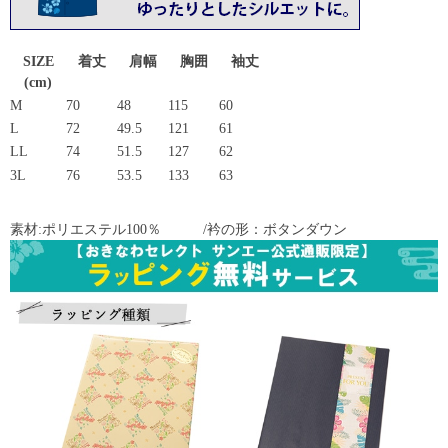
SIZE
着丈
肩幅
胸囲
袖丈
(cm)
M
70
48
115
60
L
72
49.5
121
61
LL
74
51.5
127
62
3L
76
53.5
133
63
素材:ポリエステル100％ /衿の形：ボタンダウン