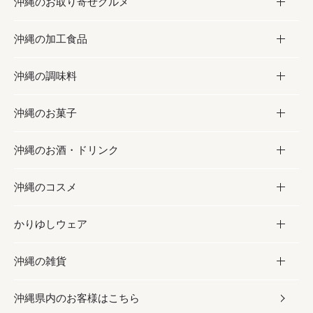
沖縄のお取り寄せグルメ
沖縄の加工食品
お取り寄せグルメ
沖縄の調味料
フルーツ・野菜
加工食品
沖縄のお菓子
お肉
缶詰／パウチ
調味料
沖縄のお酒・ドリンク
海産物
沖縄料理
砂糖／黒砂糖
お菓子
沖縄のコスメ
沖縄そば／乾麺
塩
黒糖
お酒・ドリンク
かりゆしウェア
レトルト食品
お酢／ドレッシング
ちんすこう
泡盛
コスメ
沖縄の雑貨
乾物／粉類
しょうゆ
伝統菓子
ビール・チューハイ
スキンケア
かりゆしウェア
沖縄県内のお客様はこちら
みそ
スナック
ワイン・ウィスキー・カクテル
ボディケア
メンズ
雑貨