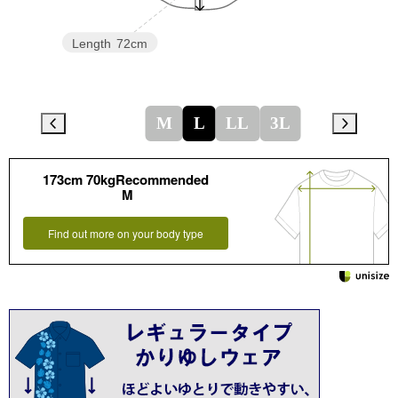
Length
72cm
M
L
LL
3L
173cm 70kgRecommended
M
Find out more on your body type