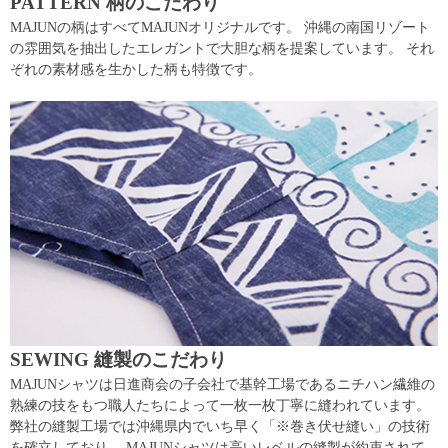
PATTERN 柄のこだわり
MAJUNの柄はすべてMAJUNオリジナルです。 沖縄の南国リゾート
の雰囲気を抽出したエレガントで大胆な柄を提案しています。 それ
ぞれの素材感を生かした柄も特徴です。
SEWING 縫製のこだわり
MAJUNシャツは日進商会の子会社で基幹工場であるニチハン繊維の
熟練の技をもつ職人たちによって一枚一枚丁寧に縫われています。
弊社の縫製工場では沖縄県内でいち早く「※巻き伏せ縫い」の技術
を確立しており、 MAJUNシャツは高いレベルの縫製が約束されて