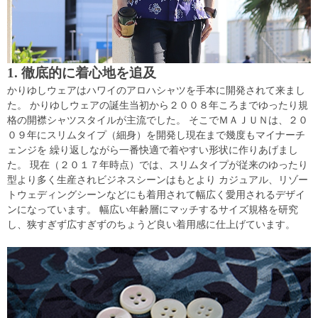
1. 徹底的に着心地を追及
かりゆしウェアはハワイのアロハシャツを手本に開発されて来まし
た。 かりゆしウェアの誕生当初から２００８年ころまでゆったり規
格の開襟シャツスタイルが主流でした。 そこでＭＡＪＵＮは、２０
０９年にスリムタイプ（細身）を開発し現在まで幾度もマイナーチ
ェンジを 繰り返しながら一番快適で着やすい形状に作りあげまし
た。 現在（２０１７年時点）では、スリムタイプが従来のゆったり
型より多く生産されビジネスシーンはもとより カジュアル、リゾー
トウェディングシーンなどにも着用されて幅広く愛用されるデザイ
ンになっています。 幅広い年齢層にマッチするサイズ規格を研究
し、狭すぎず広すぎずのちょうど良い着用感に仕上げています。