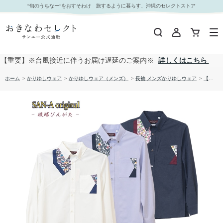
【送料無料】琉球びんがた－壱 長袖 伝統工芸かりゆしウェアP-FTB01019S｜おきなわセレクト
“旬のうちなー”をおすそわけ 旅するように暮らす、沖縄のセレクトストア
サンエー公式通販
【重要】※台風接近に伴うお届け遅延のご案内※
詳しくはこちら
ホーム
>
かりゆしウェア
>
かりゆしウェア（メンズ）
>
長袖 メンズかりゆしウェア
>
【送料無料】琉球びんがた－壱 長袖 伝統工芸かりゆしウェアP-FTB01019S