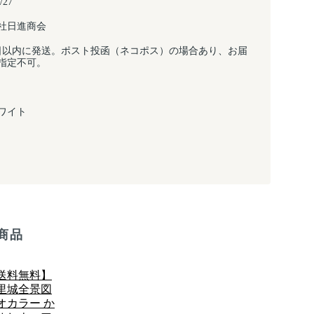
/27
社日進商会
日以内に発送。ポスト投函（ネコポス）の場合あり、お届
指定不可。
ワイト
商品
送料無料】
里城全景図
オカラー か