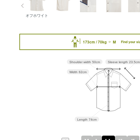
オフホワイト
173cm / 70kg
M
Find your si
Sleeve length
23.5cm
Shoulder width
50cm
Width
62cm
Length
74cm