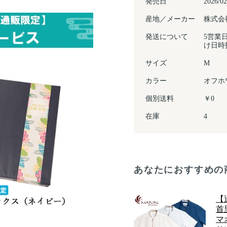
発売日
2026/02
産地／メーカー
株式会
発送について
5営業
け日時
サイズ
M
カラー
オフホ
個別送料
￥0
在庫
4
あなたにおすすめの
【
首
マ