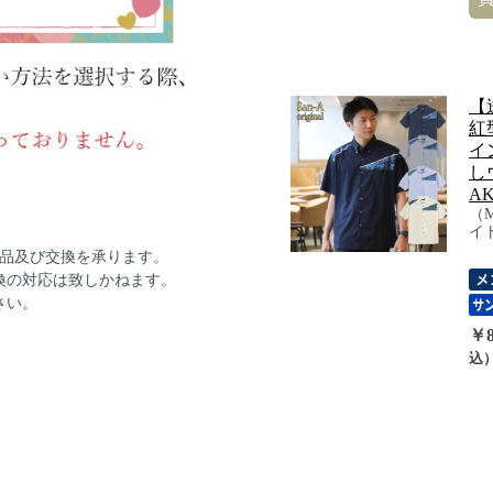
【
紅
イ
し
AK
（
イ
返品及び交換を承ります。
換の対応は致しかねます。
さい。
￥8
込