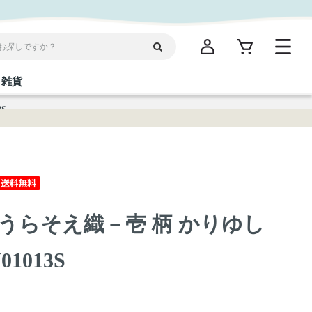
雑貨
S
閉じる
閉じる
閉じる
閉じる
閉じる
閉じる
閉じる
閉じる
統菓子
ディケア
ディース
海産物
沖縄そば／乾麺
お酢／ドレッシング
ワイン・ウィスキー・カクテル
箸・線香・ウチカビ
スナック
うらそえ織－壱 柄 かりゆし
縄限定商品（ご当地）
だし／スパイス／島唐辛子
Vケア
1013S