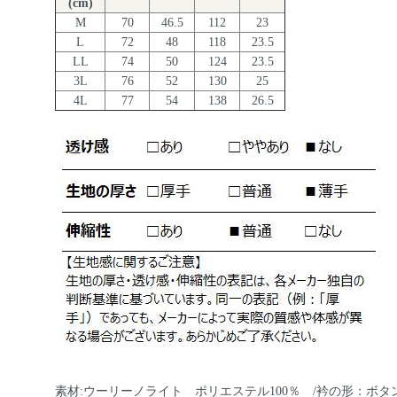
(cm)
M
70
46.5
112
23
L
72
48
118
23.5
LL
74
50
124
23.5
3L
76
52
130
25
4L
77
54
138
26.5
素材:ウーリーノライト ポリエステル100％ /衿の形：ボタ