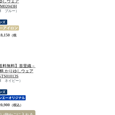
ゆしウェア
M02043H
M ブルー）
8,150
（税
）
送料無料】首里織－
 柄 かりゆしウェア
GTS01013S
M ネイビー）
0,900
（税込）
買い物かごに入れる