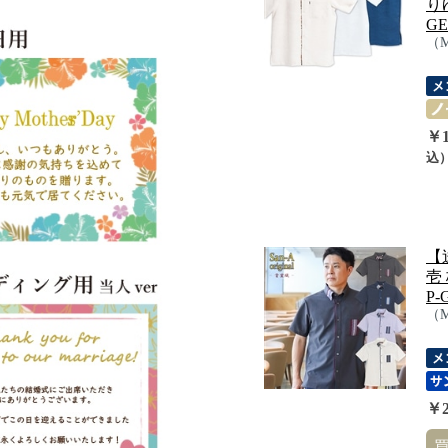
り
GE
（
￥1
込
【
壱
P-
（
￥2