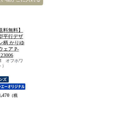
送料無料】
型平行デザ
ン柄 かりゆ
ウェア P-
23006
M オフホワ
ト）
,470
（税
）