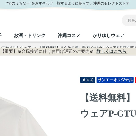
販
“旬のうちなー”をおすそわけ 旅するように暮らす、沖縄のセレクトストア
子
お酒・ドリンク
沖縄コスメ
かりゆしウェア
メンズかりゆしウェア
>
【送料無料】うらそえ織－壱 柄 かりゆしウェアP-GTU01013
【重要】※台風接近に伴うお届け遅延のご案内※
詳しくはこちら
沖縄のお取り寄せグルメすべて
沖縄の加工食品すべて
沖縄の調味料すべて
沖縄のお菓子すべて
沖縄のお酒・ドリンクすべて
沖縄のコスメすべて
かりゆしウェアすべて
沖縄の雑貨すべて
フルーツ・野菜
缶詰／パウチ
砂糖／黒砂糖
黒糖
泡盛
スキンケア
メンズ
沖縄ファッション
ちんすこう
お肉
沖縄料理
塩
ビール・チューハイ
伝統工芸品
伝
ボ
レ
【送料無料】
おつまみ
紅芋
沖
乾物／粉類
みそ
茶葉
レトルト食品
しょうゆ
ドリンク
ヘアケア
U
ウェアP-GTU0
限定品