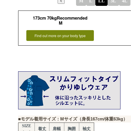
M
L
LL
3L
4L
173cm 70kgRecommended
M
Find out more on your body type
■モデル着用サイズ：Mサイズ（身長167cm/体重63kg）
SIZE
着丈
肩幅
胸囲
袖丈