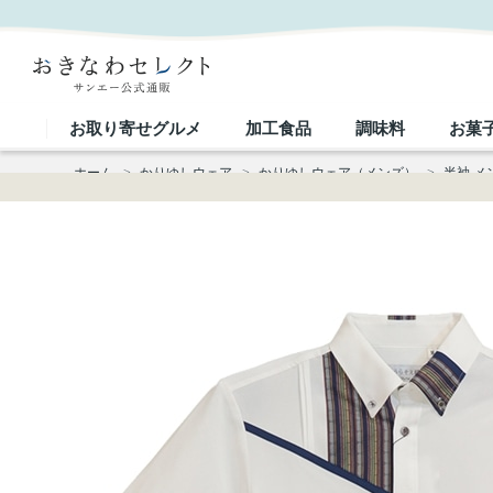
【送料無料】うらそえ織－壱 柄 かりゆしウェアP-GTU01013S｜おきなわセレクト サンエー公式通
お取り寄せグルメ
加工食品
調味料
お菓
ホーム
>
かりゆしウェア
>
かりゆしウェア（メンズ）
>
半袖 