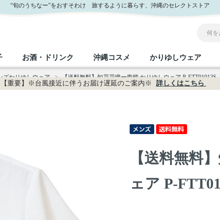
“旬のうちなー”をおすそわけ 旅するように暮らす、沖縄のセレクトストア
子
お酒・ドリンク
沖縄コスメ
かりゆしウェア
メンズかりゆしウェア
>
【送料無料】知花花織ー壱柄 かりゆしウェア P-FTT01013S
【重要】※台風接近に伴うお届け遅延のご案内※
詳しくはこちら
沖縄のお取り寄せグルメすべて
沖縄の加工食品すべて
沖縄の調味料すべて
沖縄のお菓子すべて
沖縄のお酒・ドリンクすべて
沖縄のコスメすべて
かりゆしウェアすべて
沖縄の雑貨すべて
フルーツ・野菜
缶詰／パウチ
砂糖／黒砂糖
黒糖
泡盛
スキンケア
メンズ
沖縄ファッション
ちんすこう
お肉
沖縄料理
塩
ビール・チューハイ
伝統工芸品
伝
ボ
レ
【送料無料】
おつまみ
紅芋
沖
乾物／粉類
みそ
茶葉
レトルト食品
しょうゆ
ドリンク
ヘアケア
U
ェア P-FTT01
限定品