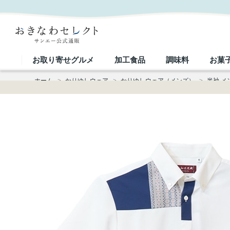
【送料無料】知花花織ー壱柄 かりゆしウェア P-FTT01013S｜おきなわセレクト サンエー公式通販
お取り寄せグルメ
加工食品
調味料
お菓
ホーム
>
かりゆしウェア
>
かりゆしウェア（メンズ）
>
半袖 