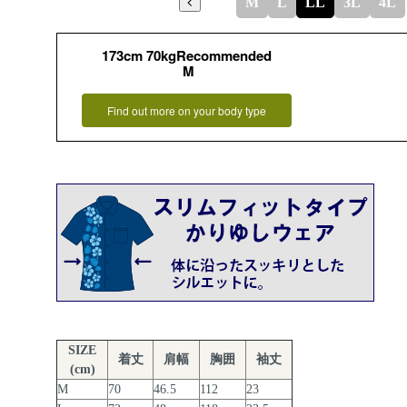
M
L
LL
3L
4L
173cm 70kgRecommended
M
Find out more on your body type
SIZE
着丈
肩幅
胸囲
袖丈
(cm)
M
70
46.5
112
23