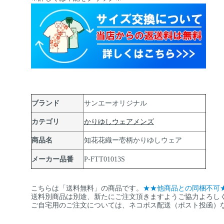
ブランド
サンエーオリジナル
カテゴリ
かりゆしウェアメンズ
商品名
知花花織ー壱柄かりゆしウェア
メーカー品番
P-FTT01013S
こちらは「送料無料」の商品です。
★★他商品との同梱不可
送料別商品は別途、新たにご注文頂きますようご協力よろし
ご自宅用のご注文については、ネコポス配送（ポスト投函）