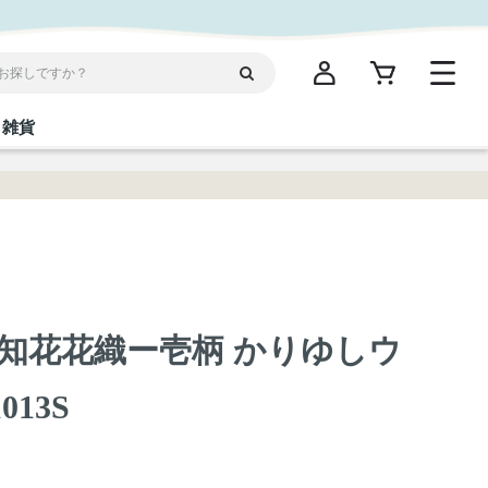
雑貨
閉じる
閉じる
閉じる
閉じる
閉じる
閉じる
閉じる
閉じる
統菓子
ディケア
ディース
海産物
沖縄そば／乾麺
お酢／ドレッシング
ワイン・ウィスキー・カクテル
箸・線香・ウチカビ
スナック
知花花織ー壱柄 かりゆしウ
縄限定商品（ご当地）
だし／スパイス／島唐辛子
Vケア
013S