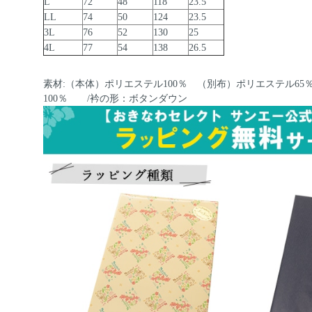
L
72
48
118
23.5
LL
74
50
124
23.5
3L
76
52
130
25
4L
77
54
138
26.5
素材:（本体）ポリエステル100％ （別布）ポリエステル65
100％ /衿の形：ボタンダウン