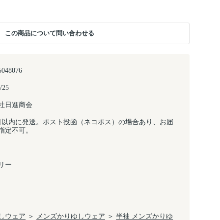
この商品について問い合わせる
5048076
/25
社日進商会
日以内に発送。ポスト投函（ネコポス）の場合あり、お届
指定不可。
リー
しウェア
＞
メンズかりゆしウェア
＞
半袖 メンズかりゆ