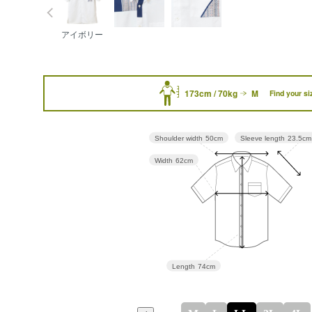
アイボリー
173cm / 70kg
M
Find your si
Sleeve length
23.5cm
Shoulder width
50cm
Width
62cm
Length
74cm