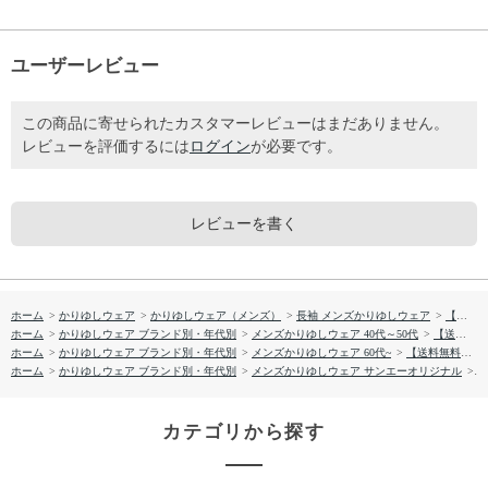
ユーザーレビュー
この商品に寄せられたカスタマーレビューはまだありません。
レビューを評価するには
ログイン
が必要です。
レビューを書く
ホーム
>
かりゆしウェア
>
かりゆしウェア（メンズ）
>
長袖 メンズかりゆしウェア
>
【送料無料】知花花織ー参 長袖 伝統工芸かりゆしウェアP-FTT03049H
ホーム
>
かりゆしウェア ブランド別・年代別
>
メンズかりゆしウェア 40代～50代
>
【送料無料】知花花織ー参 長袖 伝統工芸かりゆしウェアP-FTT03049H
ホーム
>
かりゆしウェア ブランド別・年代別
>
メンズかりゆしウェア 60代~
>
【送料無料】知花花織ー参 長袖 伝統工芸かりゆしウェアP-FTT03049H
ホーム
>
かりゆしウェア ブランド別・年代別
>
メンズかりゆしウェア サンエーオリジナル
>
【
カテゴリから探す