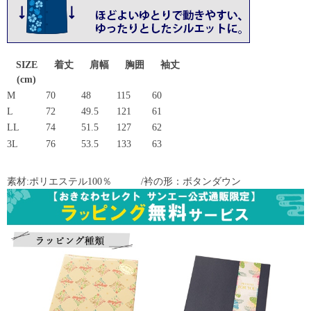
SIZE
着丈
肩幅
胸囲
袖丈
(cm)
M
70
48
115
60
L
72
49.5
121
61
LL
74
51.5
127
62
3L
76
53.5
133
63
素材:ポリエステル100％ /衿の形：ボタンダウン