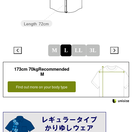
Length
72cm
M
L
LL
3L
173cm 70kgRecommended
M
Find out more on your body type