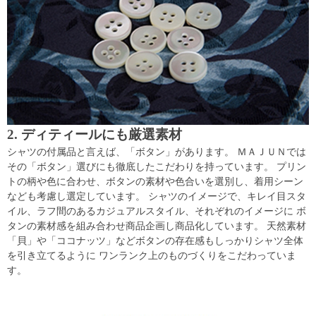
2. ディティールにも厳選素材
シャツの付属品と言えば、「ボタン」があります。 ＭＡＪＵＮでは
その「ボタン」選びにも徹底したこだわりを持っています。 プリン
トの柄や色に合わせ、ボタンの素材や色合いを選別し、着用シーン
なども考慮し選定しています。 シャツのイメージで、キレイ目スタ
イル、ラフ間のあるカジュアルスタイル、それぞれのイメージに ボ
タンの素材感を組み合わせ商品企画し商品化しています。 天然素材
「貝」や「ココナッツ」などボタンの存在感もしっかりシャツ全体
を引き立てるように ワンランク上のものづくりをこだわっていま
す。