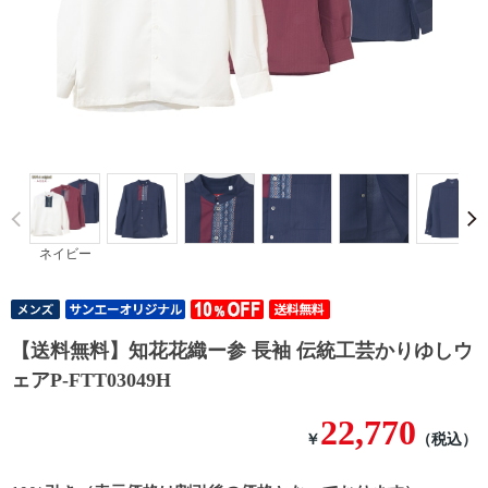
Prev
ネイビー
【送料無料】知花花織ー参 長袖 伝統工芸かりゆしウ
ェアP-FTT03049H
22,770
￥
（税込）