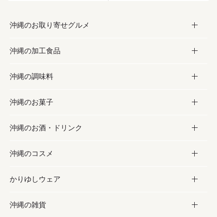
沖縄のお取り寄せグルメ
沖縄の加工食品
お取り寄せグルメ
沖縄の調味料
フルーツ・野菜
加工食品
沖縄のお菓子
お肉
缶詰／パウチ
調味料
沖縄のお酒・ドリンク
海産物
沖縄料理
砂糖／黒砂糖
お菓子
沖縄のコスメ
沖縄そば／乾麺
塩
黒糖
お酒・ドリンク
かりゆしウェア
レトルト食品
お酢／ドレッシング
ちんすこう
泡盛
コスメ
沖縄の雑貨
乾物／粉類
しょうゆ
伝統菓子
ビール・チューハイ
スキンケア
かりゆしウェア