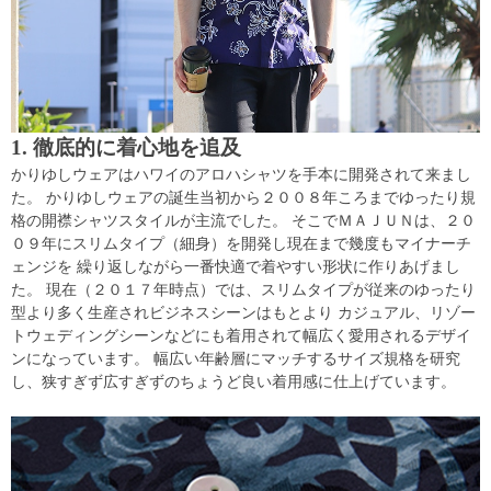
1. 徹底的に着心地を追及
かりゆしウェアはハワイのアロハシャツを手本に開発されて来まし
た。 かりゆしウェアの誕生当初から２００８年ころまでゆったり規
格の開襟シャツスタイルが主流でした。 そこでＭＡＪＵＮは、２０
０９年にスリムタイプ（細身）を開発し現在まで幾度もマイナーチ
ェンジを 繰り返しながら一番快適で着やすい形状に作りあげまし
た。 現在（２０１７年時点）では、スリムタイプが従来のゆったり
型より多く生産されビジネスシーンはもとより カジュアル、リゾー
トウェディングシーンなどにも着用されて幅広く愛用されるデザイ
ンになっています。 幅広い年齢層にマッチするサイズ規格を研究
し、狭すぎず広すぎずのちょうど良い着用感に仕上げています。