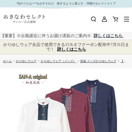
【送料無料】知花花織ー参 長袖 伝統工芸かりゆしウェアP-FTT03049H｜おきなわセレクト サ
“旬のうちなー”をおすそわけ 旅するように暮らす、沖縄のセレクトストア
ンエー公式通販
【重要】※台風接近に伴うお届け遅延のご案内※
詳しくはこちら
かりゆしウェア全品で使用できる15％オフクーポン配布中7月31日ま
で！
詳しくはこちら
ホーム
>
かりゆしウェア
>
かりゆしウェア（メンズ）
>
長袖 メンズかりゆしウェア
>
【送料無料】知花花織ー参 長袖 伝統工芸かりゆしウェアP-FTT03049H