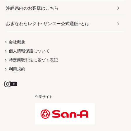
沖縄県内のお客様はこちら
みそ
スナック
ワイン・ウィスキー・カクテル
ボディケア
メンズ
雑貨
おきなわセレクト~サンエー公式通販~とは
だし／スパイス／島唐辛子
おつまみ
ドリンク
ヘアケア
レディース
沖縄ファッション
紅芋
茶葉
UVケア
伝統工芸品
会社概要
個人情報保護について
沖縄限定商品（ご当地）
限定品
箸・線香・ウチカビ
特定商取引法に基づく表記
利用規約
企業サイト