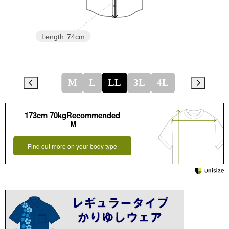
Length
74cm
M
L
LL
3L
4L
173cm 70kgRecommended
M
Find out more on your body type