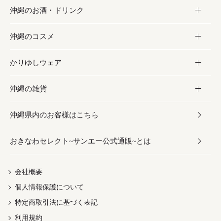
沖縄のお酒・ドリンク
海産物
沖縄料理
砂糖／黒砂糖
お菓子
沖縄のコスメ
沖縄そば／乾麺
塩
黒糖
お酒・ドリンク
かりゆしウェア
レトルト食品
お酢／ドレッシング
ちんすこう
泡盛
コスメ
沖縄の雑貨
乾物／粉類
しょうゆ
伝統菓子
ビール・チューハイ
スキンケア
かりゆしウェア
沖縄県内のお客様はこちら
みそ
スナック
ワイン・ウィスキー・カクテル
ボディケア
メンズ
雑貨
おきなわセレクト~サンエー公式通販~とは
だし／スパイス／島唐辛子
おつまみ
ドリンク
ヘアケア
レディース
沖縄ファッション
紅芋
茶葉
UVケア
伝統工芸品
会社概要
個人情報保護について
沖縄限定商品（ご当地）
限定品
箸・線香・ウチカビ
特定商取引法に基づく表記
利用規約