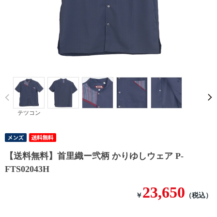
Prev
テツコン
【送料無料】首里織ー弐柄 かりゆしウェア P-
FTS02043H
23,650
￥
（税込）