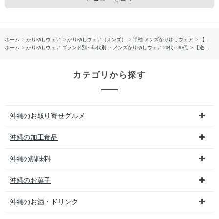
ホーム
>
かりゆしウェア
>
かりゆしウェア（メンズ）
>
半袖 メンズかりゆしウェア
>
【送料無料】首里織ー弐柄 かりゆしウェア P-FTS02043H
ホーム
>
かりゆしウェア ブランド別・年代別
>
メンズかりゆしウェア 20代～30代
>
【送料無料】首里織ー弐柄 かりゆしウェア P-FTS02043H
カテゴリから探す
沖縄のお取り寄せグルメ
沖縄の加工食品
沖縄の調味料
沖縄のお菓子
沖縄のお酒・ドリンク