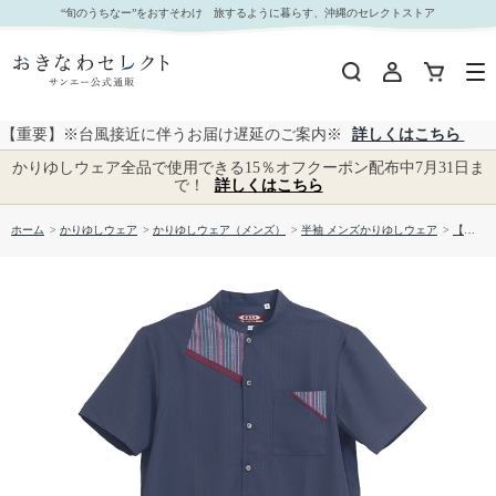
【送料無料】首里織ー弐柄 かりゆしウェア P-FTS02043H｜おきなわセレクト サンエー公式通
“旬のうちなー”をおすそわけ 旅するように暮らす、沖縄のセレクトストア
販
【重要】※台風接近に伴うお届け遅延のご案内※
詳しくはこちら
かりゆしウェア全品で使用できる15％オフクーポン配布中7月31日ま
で！
詳しくはこちら
ホーム
>
かりゆしウェア
>
かりゆしウェア（メンズ）
>
半袖 メンズかりゆしウェア
>
【送料無料】首里織ー弐柄 かりゆしウェア P-FTS02043H