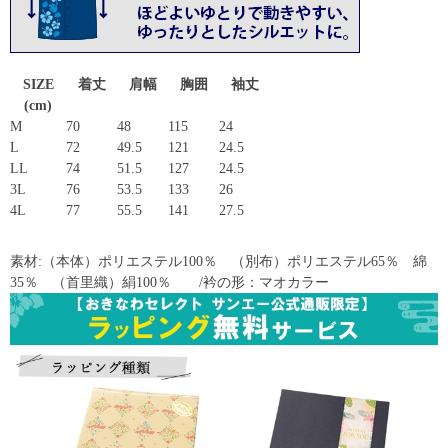
SIZE
着丈
肩幅
胸囲
袖丈
(cm)
M
70
48
115
24
L
72
49.5
121
24.5
LL
74
51.5
127
24.5
3L
76
53.5
133
26
4L
77
55.5
141
27.5
素材:（本体）ポリエステル100％ （別布）ポリエステル65％ 綿
35％ （首里織）絹100％ /衿の形：マオカラー