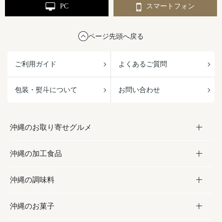
PC
スマートフォン
ページ先頭へ戻る
ご利用ガイド
よくあるご質問
包装・熨斗について
お問い合わせ
沖縄のお取り寄せグルメ
沖縄の加工食品
お取り寄せグルメ
沖縄の調味料
フルーツ・野菜
加工食品
沖縄のお菓子
お肉
缶詰／パウチ
調味料