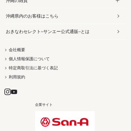
沖縄の雑貨
乾物／粉類
しょうゆ
伝統菓子
ビール・チューハイ
スキンケア
かりゆしウェア
沖縄県内のお客様はこちら
みそ
スナック
ワイン・ウィスキー・カクテル
ボディケア
メンズ
雑貨
おきなわセレクト~サンエー公式通販~とは
だし／スパイス／島唐辛子
おつまみ
ドリンク
ヘアケア
レディース
沖縄ファッション
紅芋
茶葉
UVケア
伝統工芸品
会社概要
個人情報保護について
沖縄限定商品（ご当地）
限定品
箸・線香・ウチカビ
特定商取引法に基づく表記
利用規約
企業サイト