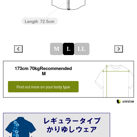
Length
72.5cm
M
L
LL
173cm 70kgRecommended
M
Find out more on your body type