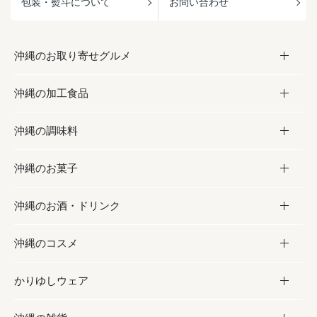
包装・熨斗について
お問い合わせ
沖縄のお取り寄せグルメ
沖縄の加工食品
お取り寄せグルメ
沖縄の調味料
フルーツ・野菜
加工食品
沖縄のお菓子
お肉
缶詰／パウチ
調味料
沖縄のお酒・ドリンク
海産物
沖縄料理
砂糖／黒砂糖
お菓子
沖縄のコスメ
沖縄そば／乾麺
塩
黒糖
お酒・ドリンク
かりゆしウェア
レトルト食品
お酢／ドレッシング
ちんすこう
泡盛
コスメ