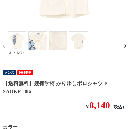
Prev
オフホワイ
ト
【送料無料】幾何学柄 かりゆしポロシャツ P-
SAOKP1886
8,140
￥
（税込）
カラー