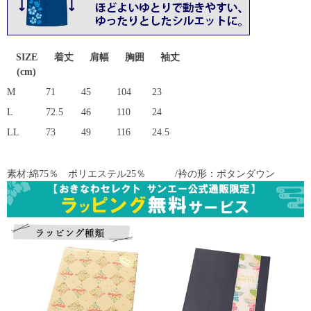
SIZE
着丈
肩幅
胸囲
袖丈
(cm)
M
71
45
104
23
L
72.5
46
110
24
LL
73
49
116
24.5
素材:綿75％ ポリエステル25％ /衿の形：ボタンダウン