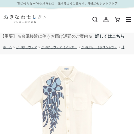
【送料無料】幾何学柄 かりゆしポロシャツ P-SAOKP1886｜おきなわセレクト サンエー公式通
“旬のうちなー”をおすそわけ 旅するように暮らす、沖縄のセレクトストア
販
【重要】※台風接近に伴うお届け遅延のご案内※
詳しくはこちら
ホーム
>
かりゆしウェア
>
かりゆしウェア（メンズ）
>
かりぽろ （ポロシャツ）
>
【送料無料】幾何学柄 かりゆしポロシャツ P-SAOKP1886